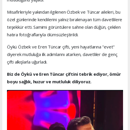
Misafirleriyle yakından ilgilenen Özbek ve Tüncar aileleri, bu
özel günlerinde kendilerini yalnız bırakmayan tüm davetlilere
teşekkür etti. Samimi görüntülere sahne olan düğün, çekilen
hatıra fotoğraflarıyla ölümsüzleştirildi.
Öykü Özbek ve Eren Tüncar çifti, yeni hayatlarına "evet"
diyerek mutluluğa ilk adımlarını atarken, davetliler de genç
çifti alkışlarla uğurladı.
Biz de Öykü ve Eren Tüncar çiftini tebrik ediyor, ömür
boyu sağlık, huzur ve mutluluk diliyoruz.