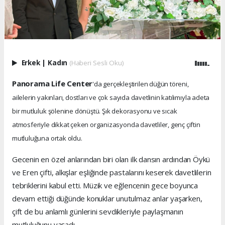
Erkek
|
Kadın
(Haberi Sesli Oku)
Panorama Life Center
'da gerçekleştirilen düğün töreni,
ailelerin yakınları, dostları ve çok sayıda davetlinin katılımıyla adeta
bir mutluluk şölenine dönüştü. Şık dekorasyonu ve sıcak
atmosferiyle dikkat çeken organizasyonda davetliler, genç çiftin
mutluluğuna ortak oldu.
Gecenin en özel anlarından biri olan ilk dansın ardından Öykü
ve Eren çifti, alkışlar eşliğinde pastalarını keserek davetlilerin
tebriklerini kabul etti. Müzik ve eğlencenin gece boyunca
devam ettiği düğünde konuklar unutulmaz anlar yaşarken,
çift de bu anlamlı günlerini sevdikleriyle paylaşmanın
mutluluğunu yaşadı.