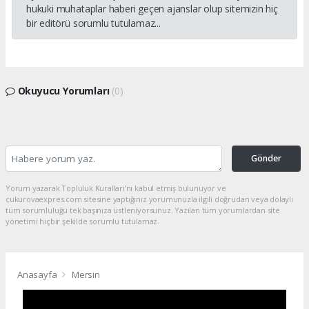
hukuki muhataplar haberi geçen ajanslar olup sitemizin hiç
bir editörü sorumlu tutulamaz...
Okuyucu Yorumları
(0)
Gönder
Yorum yazarak Topluluk Kuralları’nı kabul etmiş bulunuyor ve
cukurovaexpres.com sitesine yaptığınız yorumunuzla ilgili doğrudan veya dolaylı
tüm sorumluluğu tek başınıza üstleniyorsunuz. Yazılan tüm yorumlardan site
yönetimi hiçbir şekilde sorumlu tutulamaz.
Anasayfa
Mersin