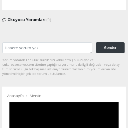
Okuyucu Yorumları
(0)
Gönder
Yorum yazarak Topluluk Kuralları’nı kabul etmiş bulunuyor ve
cukurovaexpres.com sitesine yaptığınız yorumunuzla ilgili doğrudan veya dolaylı
tüm sorumluluğu tek başınıza üstleniyorsunuz. Yazılan tüm yorumlardan site
yönetimi hiçbir şekilde sorumlu tutulamaz.
Anasayfa
Mersin