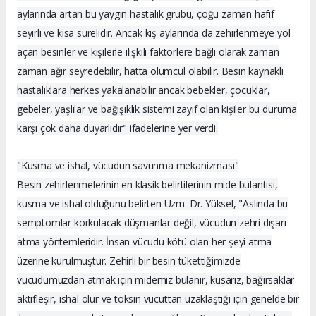
aylarında artan bu yaygın hastalık grubu, çoğu zaman hafif
seyirli ve kısa sürelidir. Ancak kış aylarında da zehirlenmeye yol
açan besinler ve kişilerle ilişkili faktörlere bağlı olarak zaman
zaman ağır seyredebilir, hatta ölümcül olabilir. Besin kaynaklı
hastalıklara herkes yakalanabilir ancak bebekler, çocuklar,
gebeler, yaşlılar ve bağışıklık sistemi zayıf olan kişiler bu duruma
karşı çok daha duyarlıdır" ifadelerine yer verdi.
"Kusma ve ishal, vücudun savunma mekanizması"
Besin zehirlenmelerinin en klasik belirtilerinin mide bulantısı,
kusma ve ishal olduğunu belirten Uzm. Dr. Yüksel, "Aslında bu
semptomlar korkulacak düşmanlar değil, vücudun zehri dışarı
atma yöntemleridir. İnsan vücudu kötü olan her şeyi atma
üzerine kurulmuştur. Zehirli bir besin tükettiğimizde
vücudumuzdan atmak için midemiz bulanır, kusarız, bağırsaklar
aktifleşir, ishal olur ve toksin vücuttan uzaklaştığı için genelde bir