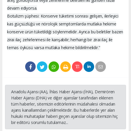
ateş görülüyorsa veya zehirlenme belirtileri iki günden fazla
devam ediyorsa.
Botulizm şüphesi: Konserve tüketimi sonrası gelişen, ilerleyici
kas güçsüzlüğü ve nörolojik semptomlarda mutlaka hekime
konserve ürün tüketildiği söylenmelidir. Ayrıca bu belirtiler bazen
zirai ilaç zehirlenmesi ile karışabilir; herhangi bir zirai ilaç ile
temas öyküsü varsa mutlaka hekime bildirilmelidir."
Anadolu Ajansı (AA), İhlas Haber Ajansı (İHA), Demirören
Haber Ajansı (DHA) ve diğer ajanslar tarafından eklenen
tüm haberler, sitemizin editörlerinin müdahalesi olmadan
ajans kanallarından çekilmektedir. Bu haberlerde yer alan
hukuki muhataplar haberi geçen ajanslar olup sitemizin hiç
bir editörü sorumlu tutulamaz...