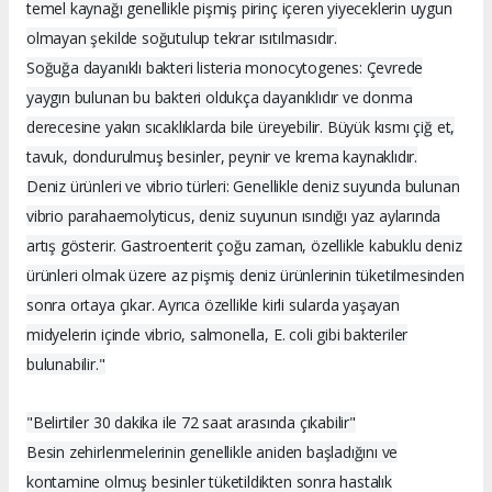
temel kaynağı genellikle pişmiş pirinç içeren yiyeceklerin uygun
olmayan şekilde soğutulup tekrar ısıtılmasıdır.
Soğuğa dayanıklı bakteri listeria monocytogenes: Çevrede
yaygın bulunan bu bakteri oldukça dayanıklıdır ve donma
derecesine yakın sıcaklıklarda bile üreyebilir. Büyük kısmı çiğ et,
tavuk, dondurulmuş besinler, peynir ve krema kaynaklıdır.
Deniz ürünleri ve vibrio türleri: Genellikle deniz suyunda bulunan
vibrio parahaemolyticus, deniz suyunun ısındığı yaz aylarında
artış gösterir. Gastroenterit çoğu zaman, özellikle kabuklu deniz
ürünleri olmak üzere az pişmiş deniz ürünlerinin tüketilmesinden
sonra ortaya çıkar. Ayrıca özellikle kirli sularda yaşayan
midyelerin içinde vibrio, salmonella, E. coli gibi bakteriler
bulunabilir."
"Belirtiler 30 dakika ile 72 saat arasında çıkabilir"
Besin zehirlenmelerinin genellikle aniden başladığını ve
kontamine olmuş besinler tüketildikten sonra hastalık