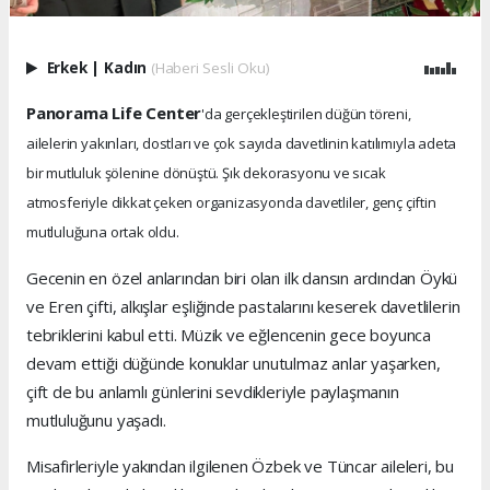
Erkek
|
Kadın
(Haberi Sesli Oku)
Panorama Life Center
'da gerçekleştirilen düğün töreni,
ailelerin yakınları, dostları ve çok sayıda davetlinin katılımıyla adeta
bir mutluluk şölenine dönüştü. Şık dekorasyonu ve sıcak
atmosferiyle dikkat çeken organizasyonda davetliler, genç çiftin
mutluluğuna ortak oldu.
Gecenin en özel anlarından biri olan ilk dansın ardından Öykü
ve Eren çifti, alkışlar eşliğinde pastalarını keserek davetlilerin
tebriklerini kabul etti. Müzik ve eğlencenin gece boyunca
devam ettiği düğünde konuklar unutulmaz anlar yaşarken,
çift de bu anlamlı günlerini sevdikleriyle paylaşmanın
mutluluğunu yaşadı.
Misafirleriyle yakından ilgilenen Özbek ve Tüncar aileleri, bu