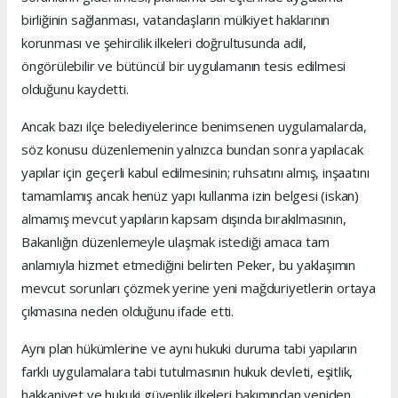
birliğinin sağlanması, vatandaşların mülkiyet haklarının
korunması ve şehircilik ilkeleri doğrultusunda adil,
öngörülebilir ve bütüncül bir uygulamanın tesis edilmesi
olduğunu kaydetti.
Ancak bazı ilçe belediyelerince benimsenen uygulamalarda,
söz konusu düzenlemenin yalnızca bundan sonra yapılacak
yapılar için geçerli kabul edilmesinin; ruhsatını almış, inşaatını
tamamlamış ancak henüz yapı kullanma izin belgesi (iskan)
almamış mevcut yapıların kapsam dışında bırakılmasının,
Bakanlığın düzenlemeyle ulaşmak istediği amaca tam
anlamıyla hizmet etmediğini belirten Peker, bu yaklaşımın
mevcut sorunları çözmek yerine yeni mağduriyetlerin ortaya
çıkmasına neden olduğunu ifade etti.
Aynı plan hükümlerine ve aynı hukuki duruma tabi yapıların
farklı uygulamalara tabi tutulmasının hukuk devleti, eşitlik,
hakkaniyet ve hukuki güvenlik ilkeleri bakımından yeniden