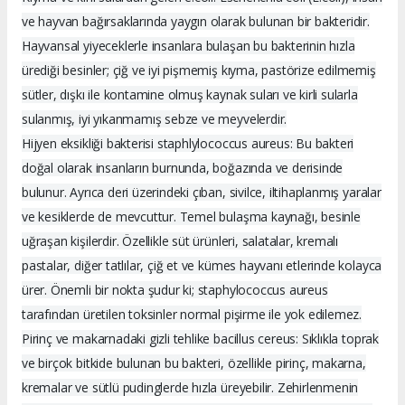
ve hayvan bağırsaklarında yaygın olarak bulunan bir bakteridir.
Hayvansal yiyeceklerle insanlara bulaşan bu bakterinin hızla
ürediği besinler; çiğ ve iyi pişmemiş kıyma, pastörize edilmemiş
sütler, dışkı ile kontamine olmuş kaynak suları ve kirli sularla
sulanmış, iyi yıkanmamış sebze ve meyvelerdir.
Hijyen eksikliği bakterisi staphlylococcus aureus: Bu bakteri
doğal olarak insanların burnunda, boğazında ve derisinde
bulunur. Ayrıca deri üzerindeki çıban, sivilce, iltihaplanmış yaralar
ve kesiklerde de mevcuttur. Temel bulaşma kaynağı, besinle
uğraşan kişilerdir. Özellikle süt ürünleri, salatalar, kremalı
pastalar, diğer tatlılar, çiğ et ve kümes hayvanı etlerinde kolayca
ürer. Önemli bir nokta şudur ki; staphylococcus aureus
tarafından üretilen toksinler normal pişirme ile yok edilemez.
Pirinç ve makarnadaki gizli tehlike bacillus cereus: Sıklıkla toprak
ve birçok bitkide bulunan bu bakteri, özellikle pirinç, makarna,
kremalar ve sütlü pudinglerde hızla üreyebilir. Zehirlenmenin