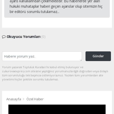
ajans kanallarından çekilmektedir. Bu haberlerde yer alan
hukuki muhataplar haberi geçen ajanslar olup sitemizin hiç
bir editörü sorumlu tutulamaz...
Okuyucu Yorumları
(0)
Gönder
Yorum yazarak Topluluk Kuralları’nı kabul etmiş bulunuyor ve
cukurovaexpres.com sitesine yaptığınız yorumunuzla ilgili doğrudan veya dolaylı
tüm sorumluluğu tek başınıza üstleniyorsunuz. Yazılan tüm yorumlardan site
yönetimi hiçbir şekilde sorumlu tutulamaz.
Anasayfa
Özel Haber