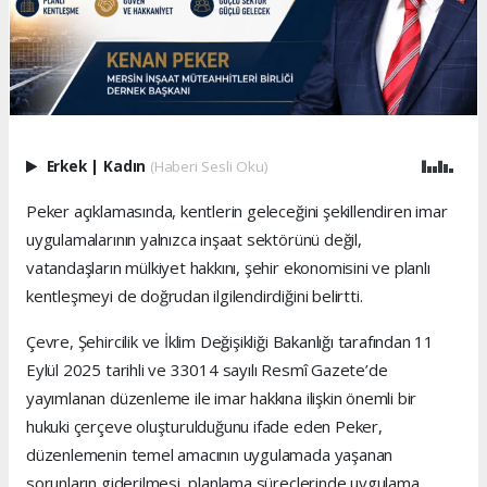
Erkek
|
Kadın
(Haberi Sesli Oku)
Peker açıklamasında, kentlerin geleceğini şekillendiren imar
uygulamalarının yalnızca inşaat sektörünü değil,
vatandaşların mülkiyet hakkını, şehir ekonomisini ve planlı
kentleşmeyi de doğrudan ilgilendirdiğini belirtti.
Çevre, Şehircilik ve İklim Değişikliği Bakanlığı tarafından 11
Eylül 2025 tarihli ve 33014 sayılı Resmî Gazete’de
yayımlanan düzenleme ile imar hakkına ilişkin önemli bir
hukuki çerçeve oluşturulduğunu ifade eden Peker,
düzenlemenin temel amacının uygulamada yaşanan
sorunların giderilmesi, planlama süreçlerinde uygulama