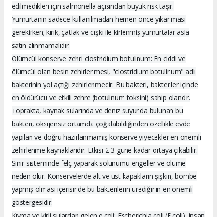
edilmedikleri için salmonella açısından büyük risk taşır.
Yumurtanın sadece kullanılmadan hemen önce yıkanması
gerekirken; kırık, çatlak ve dışkı ile kirlenmiş yumurtalar asla
satın alınmamalıdır.
Ölümcül konserve zehri clostridium botulinum: En ciddi ve
ölümcül olan besin zehirlenmesi, "clostridium botulinum" adlı
bakterinin yol açtığı zehirlenmedir. Bu bakteri, bakteriler içinde
en öldürücü ve etkili zehre (botulinum toksini) sahip olandır.
Toprakta, kaynak sularında ve deniz suyunda bulunan bu
bakteri, oksijensiz ortamda çoğalabildiğinden özellikle evde
yapılan ve doğru hazırlanmamış konserve yiyecekler en önemli
zehirlenme kaynaklarıdır. Etkisi 2-3 güne kadar ortaya çıkabilir.
Sinir sisteminde felç yaparak solunumu engeller ve ölüme
neden olur. Konservelerde alt ve üst kapakların şişkin, bombe
yapmış olması içerisinde bu bakterilerin ürediğinin en önemli
göstergesidir.
Kıyma ve kirli sulardan gelen e.coli: Escherichia coli (E.coli), insan