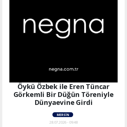
Öykü Özbek ile Eren Tüncar
Görkemli Bir Düğün Töreniyle
Dünyaevine Girdi
MERSIN
28.07.2026 - 09:48