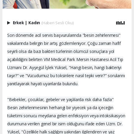
Erkek
|
Kadın
(Haberi Sesli Oku)
Son dönemde acil servis başvurularında "besin zehirlenmesi"
vakalarında belirgin bir artış gözlemleniyor. Çoğu zaman hafif
seyirli olsa da bazı bakteri türlerinin ölümcül sonuçlara yol
açabildiğini belirten VM Medical Park Mersin Hastanesi Acil Tıp
Uzmanı Dr. Ayşegül İşlek Yüksel, "Hangi besin, hangi bakteriyi
taşır?" ve "Vücudumuz bu toksinlere nasıl tepki verir?" sorularını
yanıtlayarak hayati uyarılarda bulundu.
"Bebekler, çocuklar, gebeler ve yaşlılarda risk daha fazla"
Besin zehirlenmesinin herhangi bir yiyecek ya da içeceğin
tüketimi sonucu meydana gelen enfeksiyon veya intoksikasyon
durumuna verilen genel bir isim olduğunu ifade eden Uzm. Dr.
Yüksel, "Özellikle halk sağlığını yakından ilgilendiren ve yaz