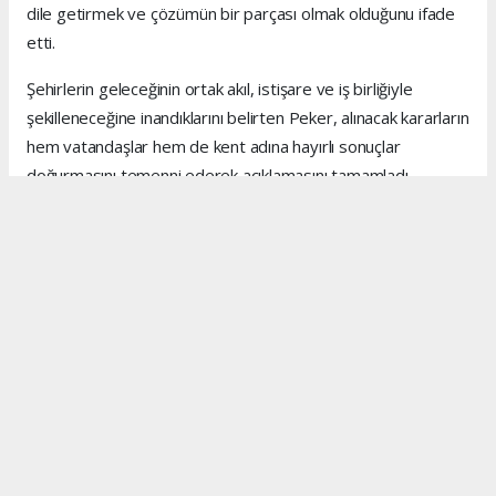
dile getirmek ve çözümün bir parçası olmak olduğunu ifade
etti.
Şehirlerin geleceğinin ortak akıl, istişare ve iş birliğiyle
şekilleneceğine inandıklarını belirten Peker, alınacak kararların
hem vatandaşlar hem de kent adına hayırlı sonuçlar
doğurmasını temenni ederek açıklamasını tamamladı.
Anadolu Ajansı (AA), İhlas Haber Ajansı (İHA), Demirören
Haber Ajansı (DHA) ve diğer ajanslar tarafından eklenen
tüm haberler, sitemizin editörlerinin müdahalesi olmadan
ajans kanallarından çekilmektedir. Bu haberlerde yer alan
hukuki muhataplar haberi geçen ajanslar olup sitemizin hiç
bir editörü sorumlu tutulamaz...