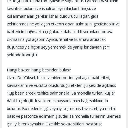
ile üç gün arasında tam iyileşme sağlanır. Bu yüzden hastaların
kesinlikle bulantı ve ishali önleyici ilaçları bilinçsizce
kullanmamaları gerekir. İshali durdurucu ilaçlar, gıda
zehirlenmesine yol açan etkenin dışarı atılmasını geciktirebilir ve
bakterinin bağırsakta çoğalarak daha ciddi sorunların ortaya
çıkmasına yol açabilir. Ayrıca, ‘ishal ve kusmayı artıracak'
düşüncesiyle hiçbir şey yememek de yanlış bir davranıştır"
şeklinde konuştu.
Hangi bakteri hangi besinden bulaşır
Uzm. Dr. Yüksel, besin zehirlenmesine yol açan bakterileri,
kaynaklarını ve vücutta oluşturduğu etkileri şu şekilde açıkladı:
"Çiğ besinlerdeki tehlike salmonella: Salmonella türleri, kuşlar
dâhil birçok çiftlik ve kümes hayvanlarının bağırsaklarında
bulunur. Bu nedenle çiğ veya iyi pişmemiş tavuk, et, yumurta,
balık ve pastörize edilmemiş sütler salmonella türlerinin üremesi
için iyi birer kaynaktır. Özellikle sokak sütleri, pastörize