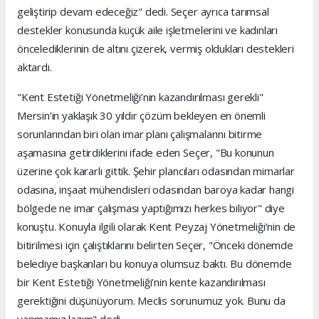
geliştirip devam edeceğiz" dedi. Seçer ayrıca tarımsal
destekler konusunda küçük aile işletmelerini ve kadınları
öncelediklerinin de altını çizerek, vermiş oldukları destekleri
aktardı.
"Kent Estetiği Yönetmeliği’nin kazandırılması gerekli"
Mersin’in yaklaşık 30 yıldır çözüm bekleyen en önemli
sorunlarından biri olan imar planı çalışmalarını bitirme
aşamasına getirdiklerini ifade eden Seçer, "Bu konunun
üzerine çok kararlı gittik. Şehir plancıları odasından mimarlar
odasına, inşaat mühendisleri odasından baroya kadar hangi
bölgede ne imar çalışması yaptığımızı herkes biliyor" diye
konuştu. Konuyla ilgili olarak Kent Peyzaj Yönetmeliği’nin de
bitirilmesi için çalıştıklarını belirten Seçer, "Önceki dönemde
belediye başkanları bu konuya olumsuz baktı. Bu dönemde
bir Kent Estetiği Yönetmeliği’nin kente kazandırılması
gerektiğini düşünüyorum. Meclis sorunumuz yok. Bunu da
yapmamız lazım" dedi.