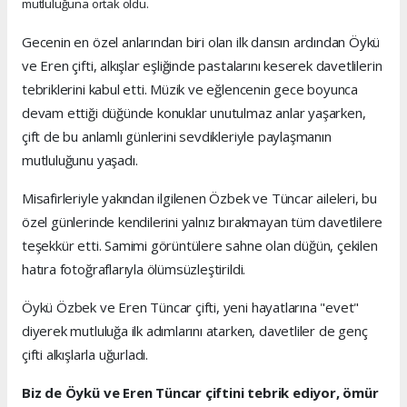
mutluluğuna ortak oldu.
Gecenin en özel anlarından biri olan ilk dansın ardından Öykü
ve Eren çifti, alkışlar eşliğinde pastalarını keserek davetlilerin
tebriklerini kabul etti. Müzik ve eğlencenin gece boyunca
devam ettiği düğünde konuklar unutulmaz anlar yaşarken,
çift de bu anlamlı günlerini sevdikleriyle paylaşmanın
mutluluğunu yaşadı.
Misafirleriyle yakından ilgilenen Özbek ve Tüncar aileleri, bu
özel günlerinde kendilerini yalnız bırakmayan tüm davetlilere
teşekkür etti. Samimi görüntülere sahne olan düğün, çekilen
hatıra fotoğraflarıyla ölümsüzleştirildi.
Öykü Özbek ve Eren Tüncar çifti, yeni hayatlarına "evet"
diyerek mutluluğa ilk adımlarını atarken, davetliler de genç
çifti alkışlarla uğurladı.
Biz de Öykü ve Eren Tüncar çiftini tebrik ediyor, ömür