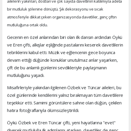
ailelerin yakınları, dostları ve çok sayıda davetlinin katılımıyla adeta
bir mutluluk şölenine dönüştü. Şık dekorasyonu ve sıcak
atmosferiyle dikkat çeken organizasyonda davetliler, genç çiftin
mutluluğuna ortak oldu.
Gecenin en özel anlarından biri olan ilk dansın ardından Öykü
ve Eren çifti, alkışlar eşliğinde pastalarını keserek davetlilerin
tebriklerini kabul etti. Müzik ve eğlencenin gece boyunca
devam ettiği düğünde konuklar unutulmaz anlar yaşarken,
çift de bu anlamlı günlerini sevdikleriyle paylaşmanın
mutluluğunu yaşadı.
Misafirleriyle yakından ilgilenen Özbek ve Tüncar aileleri, bu
özel günlerinde kendilerini yalnız bırakmayan tüm davetlilere
teşekkür etti. Samimi görüntülere sahne olan düğün, çekilen
hatıra fotoğraflarıyla ölümsüzleştirildi.
Öykü Özbek ve Eren Tüncar çifti, yeni hayatlarına "evet"
diyerek mutluluğa ilk adımlarını atarken, davetliler de genç