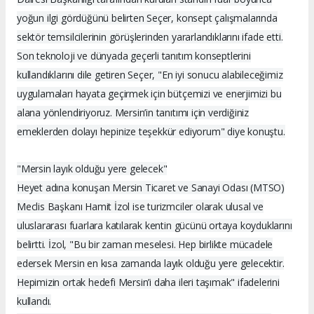
yoğun ilgi gördüğünü belirten Seçer, konsept çalışmalarında
sektör temsilcilerinin görüşlerinden yararlandıklarını ifade etti.
Son teknoloji ve dünyada geçerli tanıtım konseptlerini
kullandıklarını dile getiren Seçer, "En iyi sonucu alabileceğimiz
uygulamaları hayata geçirmek için bütçemizi ve enerjimizi bu
alana yönlendiriyoruz. Mersin’in tanıtımı için verdiğiniz
emeklerden dolayı hepinize teşekkür ediyorum" diye konuştu.
"Mersin layık olduğu yere gelecek"
Heyet adına konuşan Mersin Ticaret ve Sanayi Odası (MTSO)
Meclis Başkanı Hamit İzol ise turizmciler olarak ulusal ve
uluslararası fuarlara katılarak kentin gücünü ortaya koyduklarını
belirtti. İzol, "Bu bir zaman meselesi. Hep birlikte mücadele
edersek Mersin en kısa zamanda layık olduğu yere gelecektir.
Hepimizin ortak hedefi Mersin’i daha ileri taşımak" ifadelerini
kullandı.