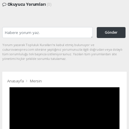
Okuyucu Yorumları
(0)
Gönder
Yorum yazarak Topluluk Kuralları’nı kabul etmiş bulunuyor ve
cukurovaexpres.com sitesine yaptığınız yorumunuzla ilgili doğrudan veya dolaylı
tüm sorumluluğu tek başınıza üstleniyorsunuz. Yazılan tüm yorumlardan site
yönetimi hiçbir şekilde sorumlu tutulamaz.
Anasayfa
Mersin