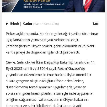
Erkek
|
Kadın
(Haberi Sesli Oku)
Peker açıklamasında, kentlerin geleceğini şekillendiren imar
uygulamalarının yalnızca inşaat sektörünü değil,
vatandaşların mülkiyet hakkını, şehir ekonomisini ve planlı
kentleşmeyi de doğrudan ilgilendirdiğini belirtti.
Çevre, Şehircilik ve İklim Değişikliği Bakanlığı tarafından 11
Eylül 2025 tarihli ve 33014 sayılı Resmî Gazete’de
yayımlanan düzenleme ile imar hakkına ilişkin önemli bir
hukuki çerçeve oluşturulduğunu ifade eden Peker,
düzenlemenin temel amacının uygulamada yaşanan
sorunların giderilmesi, planlama süreçlerinde uygulama
birliğinin sağlanması, vatandaşların mülkiyet haklarının
korunması ve şehircilik ilkeleri doğrultusunda adil,