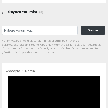
Okuyucu Yorumları
(0)
Gönder
Yorum yazarak Topluluk Kuralları’nı kabul etmiş bulunuyor ve
cukurovaexpres.com sitesine yaptığınız yorumunuzla ilgili doğrudan veya dolaylı
tüm sorumluluğu tek başınıza üstleniyorsunuz. Yazılan tüm yorumlardan site
yönetimi hiçbir şekilde sorumlu tutulamaz.
Anasayfa
Mersin