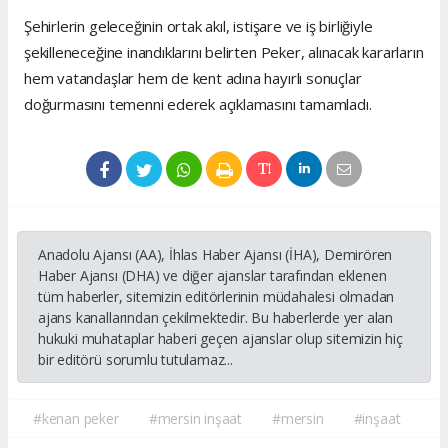
Şehirlerin geleceğinin ortak akıl, istişare ve iş birliğiyle
şekilleneceğine inandıklarını belirten Peker, alınacak kararların
hem vatandaşlar hem de kent adına hayırlı sonuçlar
doğurmasını temenni ederek açıklamasını tamamladı.
Anadolu Ajansı (AA), İhlas Haber Ajansı (İHA), Demirören
Haber Ajansı (DHA) ve diğer ajanslar tarafından eklenen
tüm haberler, sitemizin editörlerinin müdahalesi olmadan
ajans kanallarından çekilmektedir. Bu haberlerde yer alan
hukuki muhataplar haberi geçen ajanslar olup sitemizin hiç
bir editörü sorumlu tutulamaz...
#kenan peker
#mersin inşaat
#mersin
#inşaat