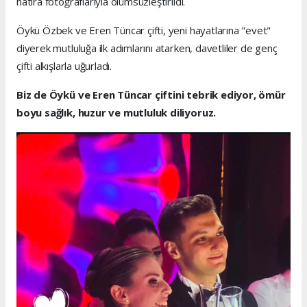
hatıra fotoğraflarıyla ölümsüzleştirildi.
Öykü Özbek ve Eren Tüncar çifti, yeni hayatlarına "evet"
diyerek mutluluğa ilk adımlarını atarken, davetliler de genç
çifti alkışlarla uğurladı.
Biz de Öykü ve Eren Tüncar çiftini tebrik ediyor, ömür
boyu sağlık, huzur ve mutluluk diliyoruz.