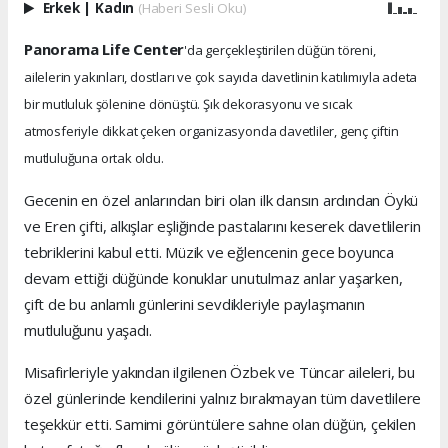
Erkek
|
Kadın
(Haberi Sesli Oku)
Panorama Life Center
'da gerçekleştirilen düğün töreni,
ailelerin yakınları, dostları ve çok sayıda davetlinin katılımıyla adeta
bir mutluluk şölenine dönüştü. Şık dekorasyonu ve sıcak
atmosferiyle dikkat çeken organizasyonda davetliler, genç çiftin
mutluluğuna ortak oldu.
Gecenin en özel anlarından biri olan ilk dansın ardından Öykü
ve Eren çifti, alkışlar eşliğinde pastalarını keserek davetlilerin
tebriklerini kabul etti. Müzik ve eğlencenin gece boyunca
devam ettiği düğünde konuklar unutulmaz anlar yaşarken,
çift de bu anlamlı günlerini sevdikleriyle paylaşmanın
mutluluğunu yaşadı.
Misafirleriyle yakından ilgilenen Özbek ve Tüncar aileleri, bu
özel günlerinde kendilerini yalnız bırakmayan tüm davetlilere
teşekkür etti. Samimi görüntülere sahne olan düğün, çekilen