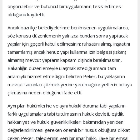
öngörülebilir ve bütüncül bir uygulamanın tesis edilmesi
olduğunu kaydetti.
Ancak bazı ilçe belediyelerince benimsenen uygulamalarda,
söz konusu düzenlemenin yalnızca bundan sonra yapılacak
yapılar için geçerli kabul edilmesinin; ruhsatını almış, inşaatını
tamamlamış ancak henüz yapı kullanma izin belgesi (iskan)
almamış mevcut yapıların kapsam dışında bırakılmasının,
Bakanlığın düzenlemeyle ulaşmak istediği amaca tam
anlamıyla hizmet etmediğini belirten Peker, bu yaklaşımın
mevcut sorunları çözmek yerine yeni mağduriyetlerin ortaya
çıkmasına neden olduğunu ifade etti.
Aynı plan hükümlerine ve aynı hukuki duruma tabi yapıların
farklı uygulamalara tabi tutulmasının hukuk devleti, eşitlik,
hakkaniyet ve hukuki güvenlik ilkeleri bakımından yeniden
değerlendirilmesi gereken önemli bir husus olduğuna dikkat
çeken Peker, taleplerinin yeni bir imar hakkı, ilave bir emsal