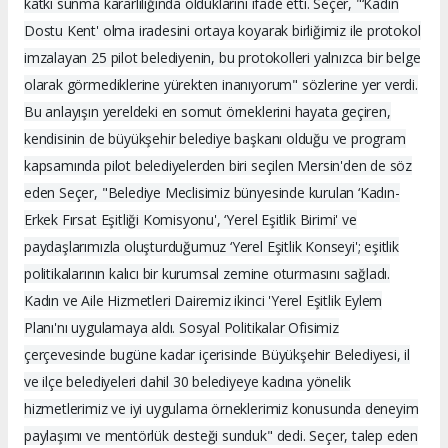
katkı sunma kararlılığında olduklarını ifade etti. Seçer, "‘Kadın
Dostu Kent' olma iradesini ortaya koyarak birliğimiz ile protokol
imzalayan 25 pilot belediyenin, bu protokolleri yalnızca bir belge
olarak görmediklerine yürekten inanıyorum" sözlerine yer verdi.
Bu anlayışın yereldeki en somut örneklerini hayata geçiren,
kendisinin de büyükşehir belediye başkanı olduğu ve program
kapsamında pilot belediyelerden biri seçilen Mersin'den de söz
eden Seçer, "Belediye Meclisimiz bünyesinde kurulan ‘Kadın-
Erkek Fırsat Eşitliği Komisyonu', ‘Yerel Eşitlik Birimi' ve
paydaşlarımızla oluşturduğumuz ‘Yerel Eşitlik Konseyi'; eşitlik
politikalarının kalıcı bir kurumsal zemine oturmasını sağladı.
Kadın ve Aile Hizmetleri Dairemiz ikinci 'Yerel Eşitlik Eylem
Planı'nı uygulamaya aldı. Sosyal Politikalar Ofisimiz
çerçevesinde bugüne kadar içerisinde Büyükşehir Belediyesi, il
ve ilçe belediyeleri dahil 30 belediyeye kadına yönelik
hizmetlerimiz ve iyi uygulama örneklerimiz konusunda deneyim
paylaşımı ve mentörlük desteği sunduk" dedi. Seçer, talep eden