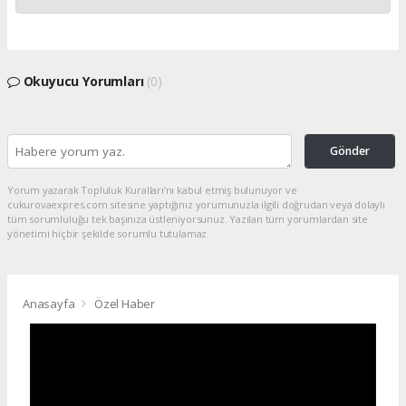
Okuyucu Yorumları
(0)
Gönder
Yorum yazarak Topluluk Kuralları’nı kabul etmiş bulunuyor ve
cukurovaexpres.com sitesine yaptığınız yorumunuzla ilgili doğrudan veya dolaylı
tüm sorumluluğu tek başınıza üstleniyorsunuz. Yazılan tüm yorumlardan site
yönetimi hiçbir şekilde sorumlu tutulamaz.
Anasayfa
Özel Haber