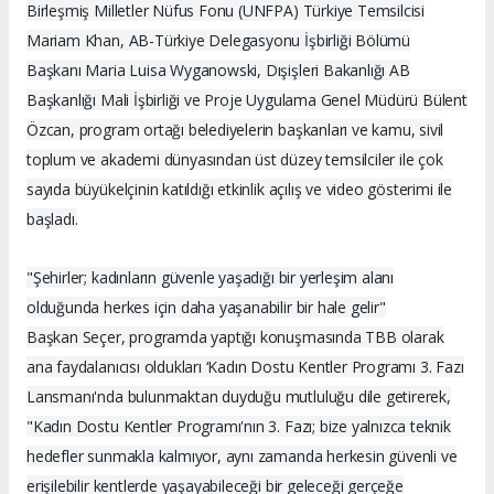
Birleşmiş Milletler Nüfus Fonu (UNFPA) Türkiye Temsilcisi
Mariam Khan, AB-Türkiye Delegasyonu İşbirliği Bölümü
Başkanı Maria Luisa Wyganowski, Dışişleri Bakanlığı AB
Başkanlığı Mali İşbirliği ve Proje Uygulama Genel Müdürü Bülent
Özcan, program ortağı belediyelerin başkanları ve kamu, sivil
toplum ve akademi dünyasından üst düzey temsilciler ile çok
sayıda büyükelçinin katıldığı etkinlik açılış ve video gösterimi ile
başladı.
"Şehirler; kadınların güvenle yaşadığı bir yerleşim alanı
olduğunda herkes için daha yaşanabilir bir hale gelir"
Başkan Seçer, programda yaptığı konuşmasında TBB olarak
ana faydalanıcısı oldukları ‘Kadın Dostu Kentler Programı 3. Fazı
Lansmanı'nda bulunmaktan duyduğu mutluluğu dile getirerek,
"Kadın Dostu Kentler Programı'nın 3. Fazı; bize yalnızca teknik
hedefler sunmakla kalmıyor, aynı zamanda herkesin güvenli ve
erişilebilir kentlerde yaşayabileceği bir geleceği gerçeğe