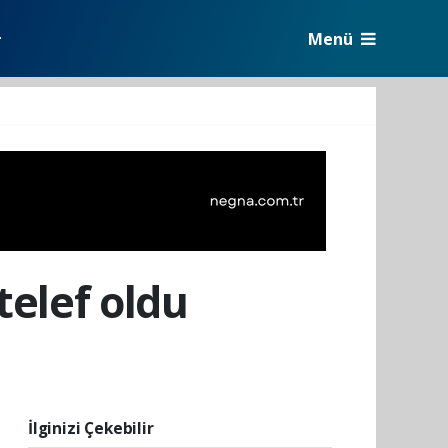
Menü
r
telef oldu
İlginizi Çekebilir