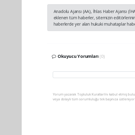
Anadolu Ajansı (AA), İhlas Haber Ajansı (İ
eklenen tüm haberler, sitemizin editörleri
haberlerde yer alan hukuki muhataplar haber
Okuyucu Yorumları
(0)
Yorum yazarak Topluluk Kuralları’nı kabul etmiş bul
veya dolaylı tüm sorumluluğu tek başınıza üstleniyo