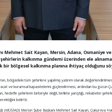
ı Mehmet Sait Kayan, Mersin, Adana, Osmaniye ve
k şehirlerin kalkınma gündemi üzerinden ele alınama
ik bir bölgesel kalkınma planına ihtiyaç olduğunu sö
ın, bölgedeki tüm şehirlere yapılmış yatırım olarak değerlendirilmesi
 ihracat ve kurumsal kapasitelerini güçlendirmesi, ardından bu gücün
, hedefin şehirlerin birbiriyle değil, birlikte yarıştığı, rekabetin şeh
ektiğini belirtti.
neği (MÜSİAD) Mersin Şube Başkanı Mehmet Sait Kayan, Çukurova Hav