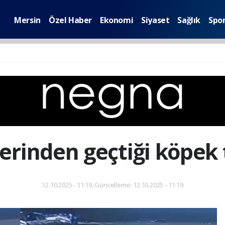
Mersin
Özel Haber
Ekonomi
Siyaset
Sağlık
Spo
erinden geçtiği köpek 
12.10.2025 - 11:19, Güncelleme: 12.10.2025 - 11:19