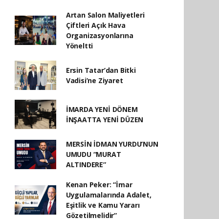
Artan Salon Maliyetleri
Çiftleri Açık Hava
Organizasyonlarına
Yöneltti
Ersin Tatar’dan Bitki
Vadisi’ne Ziyaret
İMARDA YENİ DÖNEM
İNŞAATTA YENİ DÜZEN
MERSİN İDMAN YURDU’NUN
UMUDU “MURAT
ALTINDERE”
Kenan Peker: “İmar
Uygulamalarında Adalet,
Eşitlik ve Kamu Yararı
Gözetilmelidir”