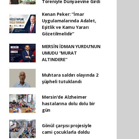
Töreniyle Dünyaevine Girdi
Kenan Peker: “İmar
Uygulamalarında Adalet,
Eşitlik ve Kamu Yararı
Gözetilmelidir”
MERSİN İDMAN YURDU’NUN
UMUDU “MURAT
ALTINDERE”
Muhtara saldırı olayında 2
şüpheli tutuklandı
Mersin'de Alzheimer
hastalarına dolu dolu bir
gün
Gönül çarşısı projesiyle
cami çocuklarla doldu