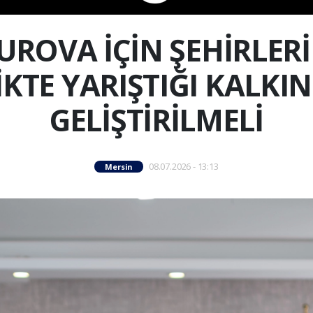
ROVA İÇİN ŞEHİRLERİ
LİKTE YARIŞTIĞI KALK
GELİŞTİRİLMELİ
08.07.2026 - 13:13
Mersin