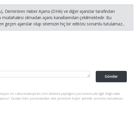
HA), Demirören Haber Ajansı (DHA) ve diğer ajanslar tarafından
nin müdahalesi olmadan ajans kanallarından çekilmektedir. Bu
i geçen ajanslar olup sitemizin hiç bir editörü sorumlu tutulamaz...
Gönder
unuyor ve cukurovaexpres.com sitesine yaptığınız yorumunuzla ilgili doğrudan
rsunuz. Yazılan tüm yorumlardan site yönetimi hiçbir şekilde sorumlu tutulamaz.