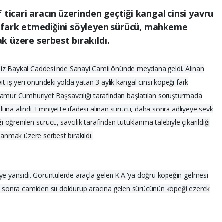
 ticari aracın üzerinden geçtiği kangal cinsi yavru
 fark etmediğini söyleyen sürücü, mahkeme
 üzere serbest bırakıldı.
iz Baykal Caddesi'nde Sanayi Camii önünde meydana geldi. Alınan
 ait iş yeri önündeki yolda yatan 3 aylık kangal cinsi köpeği fark
namur Cumhuriyet Başsavcılığı tarafından başlatılan soruşturmada
altına alındı. Emniyette ifadesi alınan sürücü, daha sonra adliyeye sevk
i öğrenilen sürücü, savcılık tarafından tutuklanma talebiyle çıkarıldığı
lanmak üzere serbest bırakıldı.
ye yansıdı. Görüntülerde araçla gelen K.A.'ya doğru köpeğin gelmesi
re sonra camiden su doldurup aracına gelen sürücünün köpeği ezerek