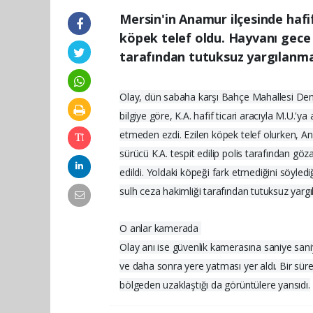
Mersin'in Anamur ilçesinde hafif
köpek telef oldu. Hayvanı gece
tarafından tutuksuz yargılanmak
Olay, dün sabaha karşı Bahçe Mahallesi Den
bilgiye göre, K.A. hafif ticari aracıyla M.U.'ya
etmeden ezdi. Ezilen köpek telef olurken, A
sürücü K.A. tespit edilip polis tarafından göz
edildi. Yoldaki köpeği fark etmediğini söylediğ
sulh ceza hakimliği tarafından tutuksuz yargı
O anlar kamerada
Olay anı ise güvenlik kamerasına saniye sani
ve daha sonra yere yatması yer aldı. Bir sü
bölgeden uzaklaştığı da görüntülere yansıdı.