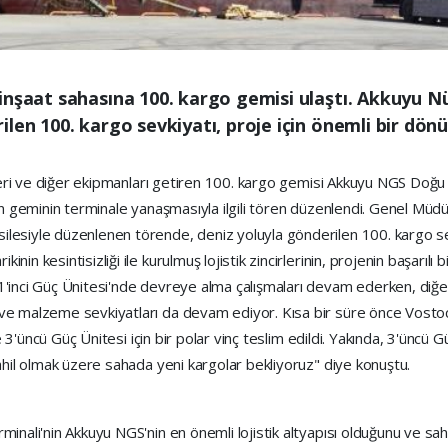
inşaat sahasına 100. kargo gemisi ulaştı. Akkuyu N
len 100. kargo sevkiyatı, proje için önemli bir dön
enleri ve diğer ekipmanları getiren 100. kargo gemisi Akkuyu NGS Do
ıkan geminin terminale yanaşmasıyla ilgili tören düzenlendi. Genel M
lesiyle düzenlenen törende, deniz yoluyla gönderilen 100. kargo sev
n kesintisizliği ile kurulmuş lojistik zincirlerinin, projenin başarılı b
1'inci Güç Ünitesi'nde devreye alma çalışmaları devam ederken, diğe
 ve malzeme sevkiyatları da devam ediyor. Kısa bir süre önce Vostoc
ve 3'üncü Güç Ünitesi için bir polar vinç teslim edildi. Yakında, 3'üncü 
dahil olmak üzere sahada yeni kargolar bekliyoruz" diye konuştu.
inali'nin Akkuyu NGS'nin en önemli lojistik altyapısı olduğunu ve sah