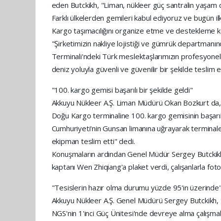
eden Butckikh, "Liman, nükleer güç santralin yaşam dö
Farklı ülkelerden gemileri kabul ediyoruz ve bugün il
Kargo taşımacılığını organize etme ve destekleme kon
"Şirketimizin nakliye lojistiği ve gümrük departmanı
Terminali'ndeki Türk meslektaşlarımızın profesyonel
deniz yoluyla güvenli ve güvenilir bir şekilde teslim 
"100. kargo gemisi başarılı bir şekilde geldi"
Akkuyu Nükleer A.Ş. Liman Müdürü Okan Bozkurt da, Ak
Doğu Kargo terminaline 100. kargo gemisinin başarılı
Cumhuriyeti'nin Gunsan limanına uğrayarak terminale 
ekipman teslim etti" dedi.
Konuşmaların ardından Genel Müdür Sergey Butckikh, 
kaptanı Wen Zhiqiang'a plaket verdi, çalışanlarla foto
"Tesislerin hazır olma durumu yüzde 95'in üzerinde
Akkuyu Nükleer A.Ş. Genel Müdürü Sergey Butckikh, t
NGS'nin 1'inci Güç Ünitesi'nde devreye alma çalışmala