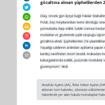
gözaltına alınan şüphelilerden 2
Olay, önceki gün ilçeye bağlı Fakılar Mahal
Polat, köy meydanından evine döndüğü sırada 
yumruklarla darp edildi. Saldırı sonrası hast
morluklar ve gözlerinde şişlik oluştuğu öğreni
gözaltına alındı. Şüphelilerden 2’si çıkarıldık
Yaşadığı saldırının ardından açıklama yapa
kardeş tarafından önüm kesildi. Arabadan ind
kaburgalarımda eziklik, yüzümde morluklar ve
güveniyorum" dedi.
Anadolu Ajansı (AA), İhlas Haber Ajansı (İ
eklenen tüm haberler, sitemizin editörleri
haberlerde yer alan hukuki muhataplar haber