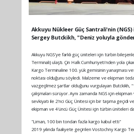
Akkuyu Nükleer Güç Santrali'nin (NGS) 
Sergey Butckikh, "Deniz yoluyla gönderi
Akkuyu NGS'ye farklı güç üniteleri için türbin bileş
Terminali) ulaştı. Çin Halk Cumhuriyeti'nden yola ç
Kargo Terminaline 100. yük gemisinin yanaşması vesi
noktası olduğunu söyledi. Malzeme ve ekipman tedarikini
vazgeçilmez şartlar olduğunu vurgulayan Butckikh, "
çalışmaları sürüyor. Aynı zamanda NGS için ekipman
sevkiyatı ile 2'nci Güç Ünitesi için bir taşıma geçidi 
ekipman ve 4'üncü Güç Ünitesi için türbin üniteleri 
"Liman, 100 bin tondan fazla kargo kabul etti"
2019 yılında faaliyete geçirilen Vostochny Kargo Term