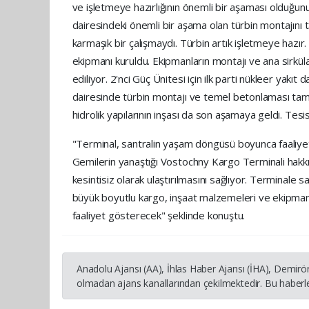
ve işletmeye hazırlığının önemli bir aşaması olduğunu
dairesindeki önemli bir aşama olan türbin montajını t
karmaşık bir çalışmaydı. Türbin artık işletmeye hazır
ekipmanı kuruldu. Ekipmanların montajı ve ana sirkül
ediliyor. 2'nci Güç Ünitesi için ilk parti nükleer yak
dairesinde türbin montajı ve temel betonlaması tamam
hidrolik yapılarının inşası da son aşamaya geldi. Tes
"Terminal, santralin yaşam döngüsü boyunca faaliy
Gemilerin yanaştığı Vostochny Kargo Terminali hakkınd
kesintisiz olarak ulaştırılmasını sağlıyor. Terminale
büyük boyutlu kargo, inşaat malzemeleri ve ekipmanl
faaliyet gösterecek" şeklinde konuştu.
Anadolu Ajansı (AA), İhlas Haber Ajansı (İHA), Demirö
olmadan ajans kanallarından çekilmektedir. Bu haberle