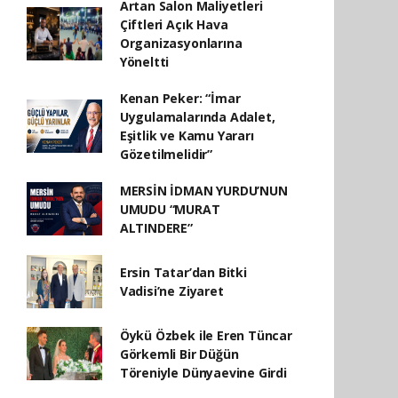
Artan Salon Maliyetleri
Çiftleri Açık Hava
Organizasyonlarına
Yöneltti
Kenan Peker: “İmar
Uygulamalarında Adalet,
Eşitlik ve Kamu Yararı
Gözetilmelidir”
MERSİN İDMAN YURDU’NUN
UMUDU “MURAT
ALTINDERE”
Ersin Tatar’dan Bitki
Vadisi’ne Ziyaret
Öykü Özbek ile Eren Tüncar
Görkemli Bir Düğün
Töreniyle Dünyaevine Girdi