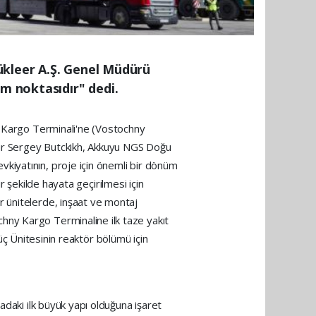
ükleer A.Ş. Genel Müdürü
üm noktasıdır" dedi.
ğu Kargo Terminali'ne (Vostochny
üdür Sergey Butckikh, Akkuyu NGS Doğu
kiyatının, proje için önemli bir dönüm
ir şekilde hayata geçirilmesi için
r ünitelerde, inşaat ve montaj
hny Kargo Terminaline ilk taze yakıt
Güç Ünitesinin reaktör bölümü için
adaki ilk büyük yapı olduğuna işaret