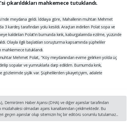
’si çıkarıldıkları mahkemece tutuklandı.
lesi'nde meydana geldi. İddiaya göre, Mahallenin muhtarı Mehmet
3 kardeş tarafından yolu kesildi. Araçtan indirilen Polat sopa ve
aneye kaldırılan Polat’ın burnunda kırık, kaburgalarında ezilme, yüzünde
ldi. Olayla ilgili başlatılan soruşturma kapsamında şüpheliler
ları mahkemece tutuklandı.
n muhtar Mehmet Polat, "Köy meydanından evime gelirken yolda üç
irilip sopalar ve yumruklarla darp edildim. Burnumda kırık,
 gözlerimde şişlik var. Şüphelilerden şikayetçiyim, adalete
HA), Demirören Haber Ajansı (DHA) ve diğer ajanslar tarafından
nin müdahalesi olmadan ajans kanallarından çekilmektedir. Bu
i geçen ajanslar olup sitemizin hiç bir editörü sorumlu tutulamaz...