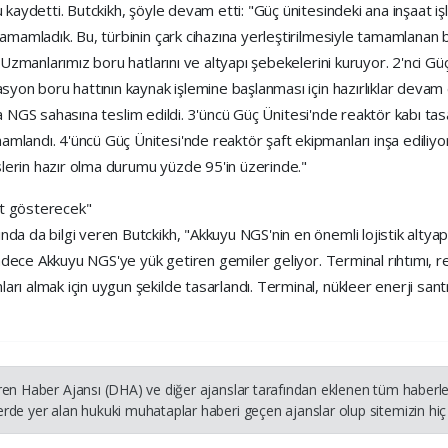
 kaydetti. Butckikh, şöyle devam etti: "Güç ünitesindeki ana inşaat iş
amamladık. Bu, türbinin çark cihazına yerleştirilmesiyle tamamlanan bir
. Uzmanlarımız boru hatlarını ve altyapı şebekelerini kuruyor. 2'nci Gü
asyon boru hattının kaynak işlemine başlanması için hazırlıklar devam
ıt da NGS sahasına teslim edildi. 3'üncü Güç Ünitesi'nde reaktör kabı t
landı. 4'üncü Güç Ünitesi'nde reaktör şaft ekipmanları inşa ediliyor
islerin hazır olma durumu yüzde 95'in üzerinde."
et gösterecek"
a da bilgi veren Butckikh, "Akkuyu NGS'nin en önemli lojistik altyapı
 sadece Akkuyu NGS'ye yük getiren gemiler geliyor. Terminal rıhtımı, r
arı almak için uygun şekilde tasarlandı. Terminal, nükleer enerji s
ren Haber Ajansı (DHA) ve diğer ajanslar tarafından eklenen tüm haberler
rde yer alan hukuki muhataplar haberi geçen ajanslar olup sitemizin hiç 