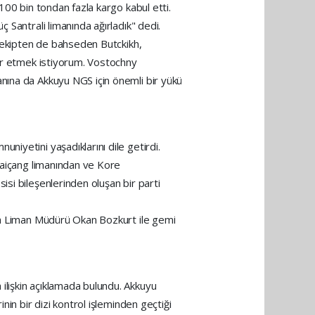
100 bin tondan fazla kargo kabul etti.
 Santrali limanında ağırladık" dedi.
n ekipten de bahseden Butckikh,
kür etmek istiyorum. Vostochny
nına da Akkuyu NGS için önemli bir yükü
iyetini yaşadıklarını dile getirdi.
 Taiçang limanından ve Kore
si bileşenlerinden oluşan bir parti
yla Liman Müdürü Okan Bozkurt ile gemi
ilişkin açıklamada bulundu. Akkuyu
nin bir dizi kontrol işleminden geçtiği