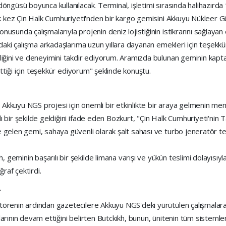
ngüsü boyunca kullanılacak. Terminal, işletimi sırasında halihazırda 
k kez Çin Halk Cumhuriyeti'nden bir kargo gemisini Akkuyu Nükleer Güç
usunda çalışmalarıyla projenin deniz lojistiğinin istikrarını sağlaya
ndaki çalışma arkadaşlarıma uzun yıllara dayanan emekleri için teşek
liğini ve deneyimini takdir ediyorum. Aramızda bulunan geminin kapta
ettiği için teşekkür ediyorum" şeklinde konuştu.
kuyu NGS projesi için önemli bir etkinlikte bir araya gelmenin memnun
 bir şekilde geldiğini ifade eden Bozkurt, "Çin Halk Cumhuriyeti'nin
gelen gemi, sahaya güvenli olarak şalt sahası ve turbo jeneratör tesi
geminin başarılı bir şekilde limana varışı ve yükün teslimi dolayısı
ğraf çektirdi.
"
örenin ardından gazetecilere Akkuyu NGS'deki yürütülen çalışmalara 
rının devam ettiğini belirten Butckikh, bunun, ünitenin tüm sistemleri