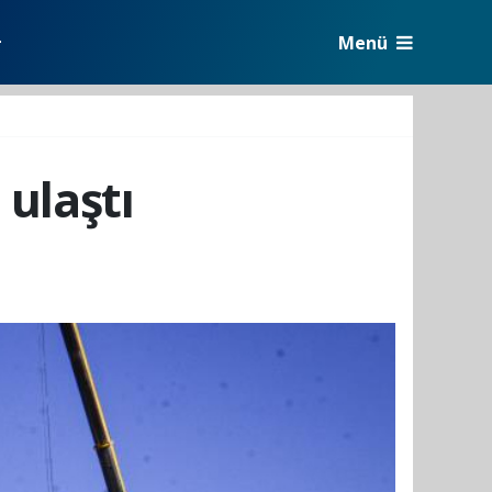
Menü
r
ulaştı