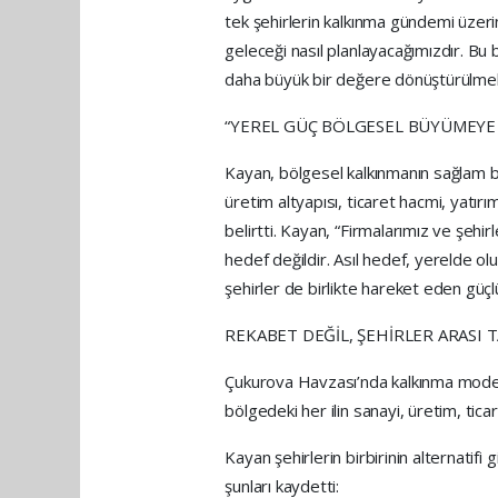
tek şehirlerin kalkınma gündemi üzeri
geleceği nasıl planlayacağımızdır. Bu b
daha büyük bir değere dönüştürülmeli
“YEREL GÜÇ BÖLGESEL BÜYÜMEYE
Kayan, bölgesel kalkınmanın sağlam bi
üretim altyapısı, ticaret hacmi, yatır
belirtti. Kayan, “Firmalarımız ve şehir
hedef değildir. Asıl hedef, yerelde o
şehirler de birlikte hareket eden güçlü
REKABET DEĞİL, ŞEHİRLER ARASI 
Çukurova Havzası’nda kalkınma modelin
bölgedeki her ilin sanayi, üretim, tica
Kayan şehirlerin birbirinin alternatifi 
şunları kaydetti: