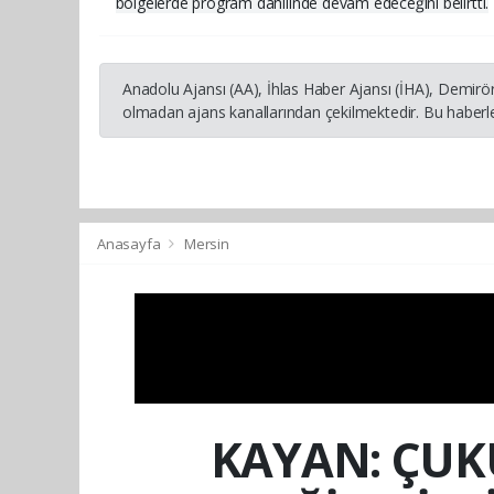
bölgelerde program dahilinde devam edeceğini belirtti.
Anadolu Ajansı (AA), İhlas Haber Ajansı (İHA), Demirö
olmadan ajans kanallarından çekilmektedir. Bu haberle
Anasayfa
Mersin
KAYAN: ÇUKU