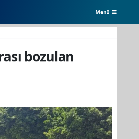
Menü
r
rası bozulan