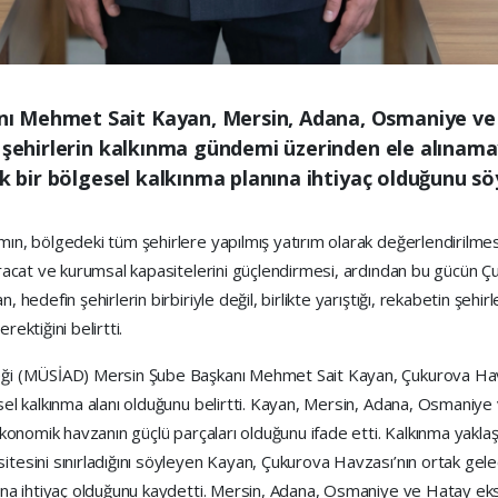
ı Mehmet Sait Kayan, Mersin, Adana, Osmaniye ve
k şehirlerin kalkınma gündemi üzerinden ele alınama
ik bir bölgesel kalkınma planına ihtiyaç olduğunu sö
ın, bölgedeki tüm şehirlere yapılmış yatırım olarak değerlendirilmesi
 ihracat ve kurumsal kapasitelerini güçlendirmesi, ardından bu gücün
, hedefin şehirlerin birbiriyle değil, birlikte yarıştığı, rekabetin şeh
ektiğini belirtti.
neği (MÜSİAD) Mersin Şube Başkanı Mehmet Sait Kayan, Çukurova Hav
sel kalkınma alanı olduğunu belirtti. Kayan, Mersin, Adana, Osmaniye ve
 ekonomik havzanın güçlü parçaları olduğunu ifade etti. Kalkınma yakla
itesini sınırladığını söyleyen Kayan, Çukurova Havzası’nın ortak ge
sına ihtiyaç olduğunu kaydetti. Mersin, Adana, Osmaniye ve Hatay ek