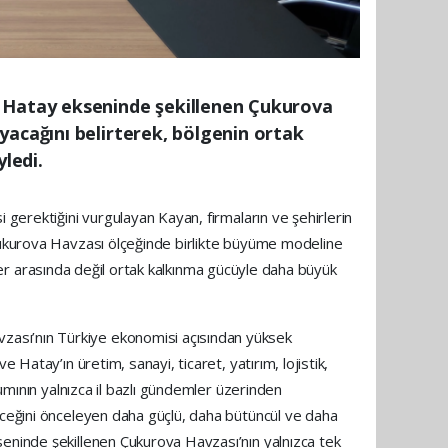
 Hatay ekseninde şekillenen Çukurova
yacağını belirterek, bölgenin ortak
yledi.
 gerektiğini vurgulayan Kayan, firmaların ve şehirlerin
 Çukurova Havzası ölçeğinde birlikte büyüme modeline
irler arasında değil ortak kalkınma gücüyle daha büyük
zası’nın Türkiye ekonomisi açısından yüksek
 Hatay’ın üretim, sanayi, ticaret, yatırım, lojistik,
şımının yalnızca il bazlı gündemler üzerinden
leceğini önceleyen daha güçlü, daha bütüncül ve daha
seninde şekillenen Çukurova Havzası’nın yalnızca tek