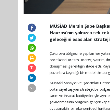
MÜSİAD Mersin Şube Başkan
Havzası’nın yalnızca tek te
geleceğini esas alan stratej
Çukurova bölgesine yapılan her yatırım
önce kendi üretim, ticaret, yatırım,
dönüşmesi gerektiğini ifade etti. Kayan
pazarlara taşındığı bir model olması ger
Müstakil Sanayici ve İşadamları Der
potansiyel taşıyan stratejik bir bölge
tarım ve ihracat kabiliyetleriyle aynı
şekillenmesinin bölgenin gerçek kapas
uygulanabilir bir ekonomik yol harita