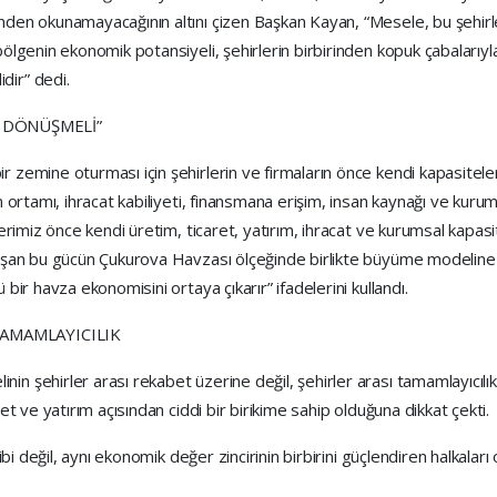
nden okunamayacağının altını çizen Başkan Kayan, “Mesele, bu şehirler
ölgenin ekonomik potansiyeli, şehirlerin birbirinden kopuk çabalarıyla s
dir” dedi.
 DÖNÜŞMELİ”
r zemine oturması için şehirlerin ve firmaların önce kendi kapasitele
ım ortamı, ihracat kabiliyeti, finansmana erişim, insan kaynağı ve kur
lerimiz önce kendi üretim, ticaret, yatırım, ihracat ve kurumsal kapasi
luşan bu gücün Çukurova Havzası ölçeğinde birlikte büyüme modeline d
 bir havza ekonomisini ortaya çıkarır” ifadelerini kullandı.
TAMAMLAYICILIK
in şehirler arası rekabet üzerine değil, şehirler arası tamamlayıcılık
ret ve yatırım açısından ciddi bir birikime sahip olduğuna dikkat çekti.
gibi değil, aynı ekonomik değer zincirinin birbirini güçlendiren halkaları