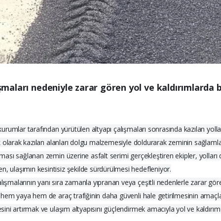
lışmaları nedeniyle zarar gören yol ve kaldırımlarda
 kurumlar tarafından yürütülen altyapı çalışmaları sonrasında kazılan yoll
 ilk olarak kazılan alanları dolgu malzemesiyle doldurarak zeminin sağlaml
şması sağlanan zemin üzerine asfalt serimi gerçekleştiren ekipler, yolları 
n, ulaşımın kesintisiz şekilde sürdürülmesi hedefleniyor.
lışmalarının yanı sıra zamanla yıpranan veya çeşitli nedenlerle zarar gör
la hem yaya hem de araç trafiğinin daha güvenli hale getirilmesinin amaçla
tesini artırmak ve ulaşım altyapısını güçlendirmek amacıyla yol ve kaldırı