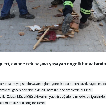
pleri, evinde tek başına yaşayan engelli bir vatanda
psamında ihtiyaç sahibi vatandaşlara yönelik desteklerini sürdürüyor. Bu 
arekete geçen belediye ekipleri, adreste incelemelerde bulundu.
le Zabıta Müdürlüğü ekiplerinin yaptığı değerlendirmede, ev içerisinde u
nı olumsuz etkilediği belirlendi.