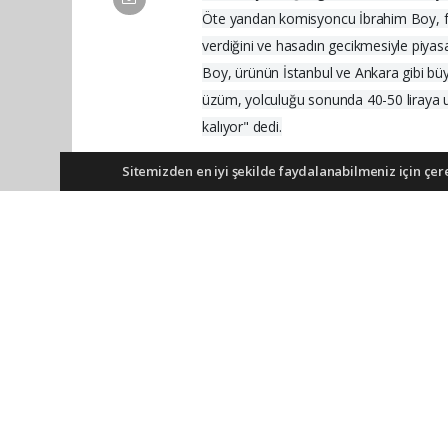
Öte yandan komisyoncu İbrahim Boy, fiy
verdiğini ve hasadın gecikmesiyle piyasad
Boy, ürünün İstanbul ve Ankara gibi büyü
üzüm, yolculuğu sonunda 40-50 liraya ula
kalıyor" dedi.
Sitemizden en iyi şekilde faydalanabilmeniz için çerez
Anadolu Ajansı (AA), İhlas Haber Ajans
olmadan ajans kanallarından çekilmekte
Okuyucu Yorumları
(0)