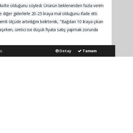
ekolte olduğunu söyledi. Ürünün beklenenden fazla verim
e diğer giderlerle 20-25 liraya mal olduğunu ifade etti.
mli ölçüde artırdığını belirterek, "Bağdan 10 liraya çıkan
laşırken, üretici ise düşük fiyata satış yapmak zorunda
z.
Detay
Tamam
nen tüm haberler, sitemizin editörlerinin müdahalesi
p sitemizin hiç bir editörü sorumlu tutulamaz...
Gönder