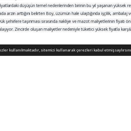
atlardaki düşüşün temel nedenlerinden birinin bu yıl yaşanan yüksek r
a arzın arttığını belirten Boy, üzümün hale ulaştığında işçilik, ambalaj v
k şehirlere taşınması sırasında nakliye ve mazot maliyetlerinin fiyatı öne
şıyor. Zincirde oluşan maliyetler nedeniyle tüketici yüksek fiyatla karşı
ler kullanılmaktadır, sitemizi kullanarak çerezleri kabul etmiş saylırsını
ı (İHA), Demirören Haber Ajansı (DHA) ve diğer ajanslar tarafından ekle
dir. Bu haberlerde yer alan hukuki muhataplar haberi geçen ajanslar olu