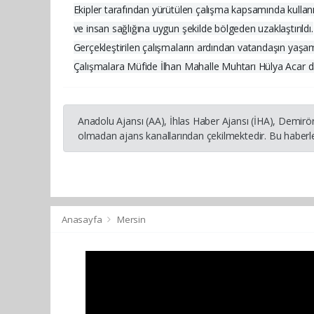
Ekipler tarafından yürütülen çalışma kapsamında kulla
ve insan sağlığına uygun şekilde bölgeden uzaklaştırıldı.
Gerçekleştirilen çalışmaların ardından vatandaşın yaşam ala
Çalışmalara Müfide İlhan Mahalle Muhtarı Hülya Acar da 
Anadolu Ajansı (AA), İhlas Haber Ajansı (İHA), Demirö
olmadan ajans kanallarından çekilmektedir. Bu haberle
Anasayfa
Mersin