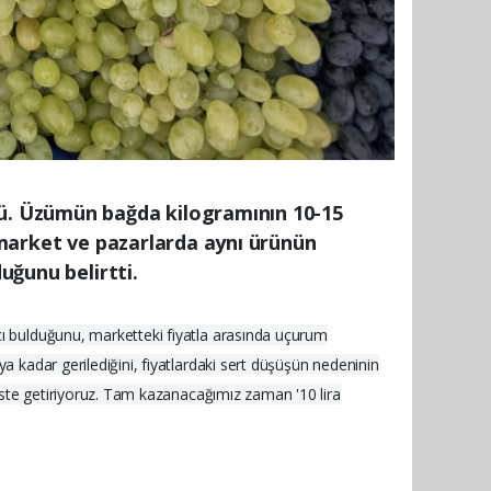
dü. Üzümün bağda kilogramının 10-15
, market ve pazarlarda aynı ürünün
uğunu belirtti.
cı bulduğunu, marketteki fiyatla arasında uçurum
a kadar gerilediğini, fiyatlardaki sert düşüşün nedeninin
, üste getiriyoruz. Tam kazanacağımız zaman '10 lira