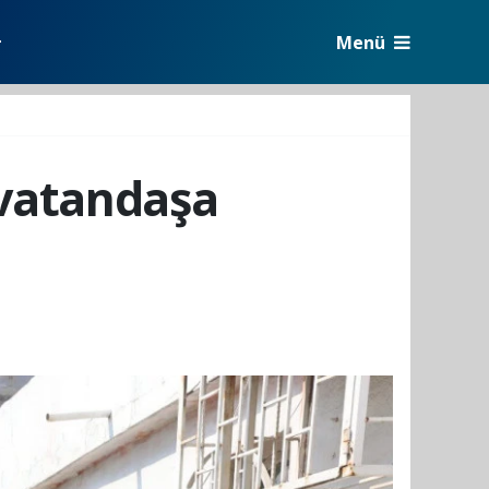
Menü
r
 vatandaşa