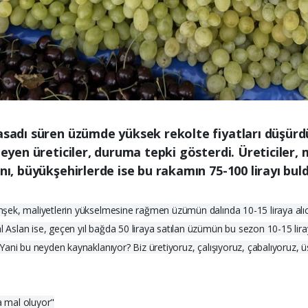
hasadı süren üzümde yüksek rekolte fiyatları düşür
yleyen üreticiler, duruma tepki gösterdi. Üreticiler
nı, büyükşehirlerde ise bu rakamın 75-100 lirayı buld
Şimşek, maliyetlerin yükselmesine rağmen üzümün dalında 10-15 liraya alı
l Aslan ise, geçen yıl bağda 50 liraya satılan üzümün bu sezon 10-15 liray
, "Yani bu neyden kaynaklanıyor? Biz üretiyoruz, çalışıyoruz, çabalıyoruz
a mal oluyor"