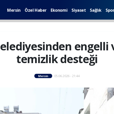
Mersin
Özel Haber
Ekonomi
Siyaset
Sağlık
Spo
elediyesinden engelli
temizlik desteği
05.06.2026 - 21:44
Mersin