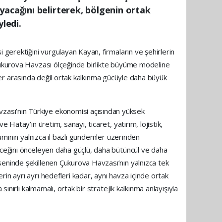
yacağını belirterek, bölgenin ortak
yledi.
 gerektiğini vurgulayan Kayan, firmaların ve şehirlerin
 Çukurova Havzası ölçeğinde birlikte büyüme modeline
irler arasında değil ortak kalkınma gücüyle daha büyük
zası’nın Türkiye ekonomisi açısından yüksek
 Hatay’ın üretim, sanayi, ticaret, yatırım, lojistik,
şımının yalnızca il bazlı gündemler üzerinden
leceğini önceleyen daha güçlü, daha bütüncül ve daha
seninde şekillenen Çukurova Havzası’nın yalnızca tek
in ayrı ayrı hedefleri kadar, aynı havza içinde ortak
ınırlı kalmamalı, ortak bir stratejik kalkınma anlayışıyla