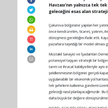
Havzası’nın yalnızca tek te
geleceğini esas alan stratej
Çukurova bölgesine yapılan her yatırım
önce kendi üretim, ticaret, yatırım,
dönüşmesi gerektiğini ifade etti. Kayan
pazarlara taşındığı bir model olması ger
Müstakil Sanayici ve İşadamları Der
potansiyel taşıyan stratejik bir bölge
tarım ve ihracat kabiliyetleriyle aynı
şekillenmesinin bölgenin gerçek kapas
uygulanabilir bir ekonomik yol harita
tek şehirlerin kalkınma gündemi üzeri
geleceği nasıl planlayacağımızdır. Bu b
daha büyük bir değere dönüştürülmeli
“YEREL GÜÇ BÖLGESEL BÜYÜMEYE