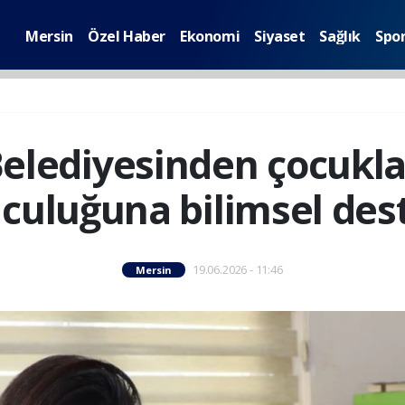
Mersin
Özel Haber
Ekonomi
Siyaset
Sağlık
Spo
elediyesinden çocukla
lculuğuna bilimsel des
19.06.2026 - 11:46
Mersin