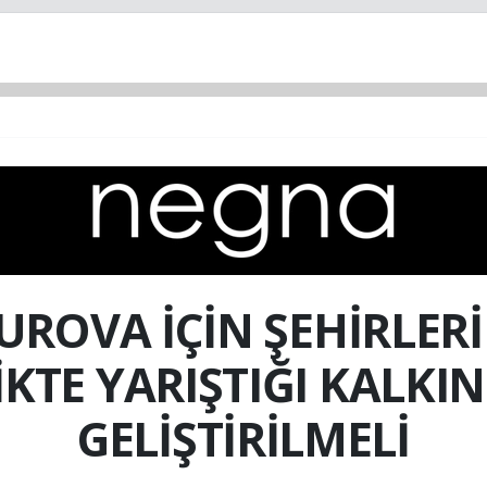
ROVA İÇİN ŞEHİRLERİ
LİKTE YARIŞTIĞI KALK
GELİŞTİRİLMELİ