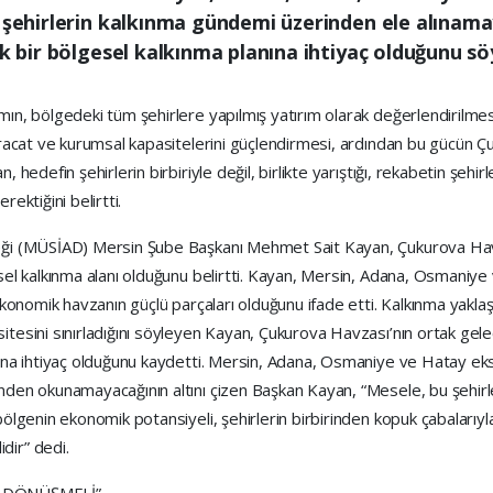
k şehirlerin kalkınma gündemi üzerinden ele alınama
ik bir bölgesel kalkınma planına ihtiyaç olduğunu sö
ın, bölgedeki tüm şehirlere yapılmış yatırım olarak değerlendirilmesi
 ihracat ve kurumsal kapasitelerini güçlendirmesi, ardından bu gücün
, hedefin şehirlerin birbiriyle değil, birlikte yarıştığı, rekabetin şeh
ektiğini belirtti.
neği (MÜSİAD) Mersin Şube Başkanı Mehmet Sait Kayan, Çukurova Hav
sel kalkınma alanı olduğunu belirtti. Kayan, Mersin, Adana, Osmaniye ve
 ekonomik havzanın güçlü parçaları olduğunu ifade etti. Kalkınma yakla
itesini sınırladığını söyleyen Kayan, Çukurova Havzası’nın ortak ge
sına ihtiyaç olduğunu kaydetti. Mersin, Adana, Osmaniye ve Hatay ek
nden okunamayacağının altını çizen Başkan Kayan, “Mesele, bu şehirler
ölgenin ekonomik potansiyeli, şehirlerin birbirinden kopuk çabalarıyla s
dir” dedi.
 DÖNÜŞMELİ”