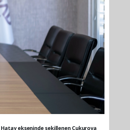
 Hatay ekseninde şekillenen Çukurova