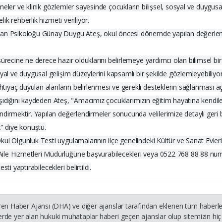
eler ve klinik gözlemler sayesinde çocukların bilişsel, sosyal ve duygusal 
lik rehberlik hizmeti veriliyor.
man Psikoloğu Günay Duygu Ateş, okul öncesi dönemde yapılan değerlend
sürecine ne derece hazır olduklarını belirlemeye yardımcı olan bilimsel b
yal ve duygusal gelişim düzeylerini kapsamlı bir şekilde gözlemleyebiliyor
yaç duyulan alanların belirlenmesi ve gerekli desteklerin sağlanması aç
 taşıdığını kaydeden Ateş, "Amacımız çocuklarımızın eğitim hayatına kendil
dirmektir. Yapılan değerlendirmeler sonucunda velilerimize detaylı geri b
z" diye konuştu.
l Olgunluk Testi uygulamalarının ilçe genelindeki Kültür ve Sanat Evlerind
Aile Hizmetleri Müdürlüğüne başvurabilecekleri veya 0522 768 88 88 nu
sti yaptırabilecekleri belirtildi.
ren Haber Ajansı (DHA) ve diğer ajanslar tarafından eklenen tüm haberler
rde yer alan hukuki muhataplar haberi geçen ajanslar olup sitemizin hiç 