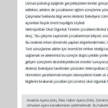
Uzman psikolog eşliğinde gerçekleştirilen birebir görüşm
edilirken, ailelere de çocuklarının eğitim süreçlerine yöne
Çalışmalar hakkında bilgi veren Akdeniz Belediyesi Uz
açısından büyük önem taşıdığını söyledi.
Metropolitan Okul Olgunluk Testinin çocukların ilkokul 
Ateş, "Bu çalışma sayesinde çocuklarımızın bilişsel, sos
Bu nedenle erken dönemde yapılan değerlendirmeler, ihti
Test sonuçlarının aileler için önemli bir rehber niteliği
sağlamak ve ailelerimizi bu süreçte doğru şekilde yönlen
gelişim süreçlerini destekleyebilecek öneriler sunuyoru
Akdeniz Belediyesi tarafından yürütülen Metropolitan Oku
Hizmetten yararlanmak isteyen ebeveynlerin Kadın ve 
bilgilerini bırakarak çocukları için ücretsiz okul olgunluk te
Anadolu Ajansı (AA), İhlas Haber Ajansı (İHA), Demirö
olmadan ajans kanallarından çekilmektedir. Bu haberle