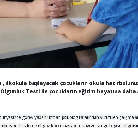
i, ilkokula başlayacak çocukların okula hazırbulunu
lgunluk Testi ile çocukların eğitim hayatına daha sa
 bünyesinde görev yapan uzman psikolog tarafından yürütülen çalışmalar
diriliyor. Testlerde el-göz koordinasyonu, sayı ve simge bilgisi, dil geliş