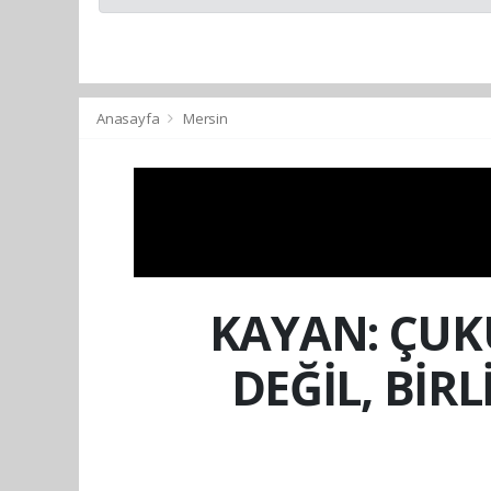
Anasayfa
Mersin
KAYAN: ÇUKU
DEĞİL, BİR