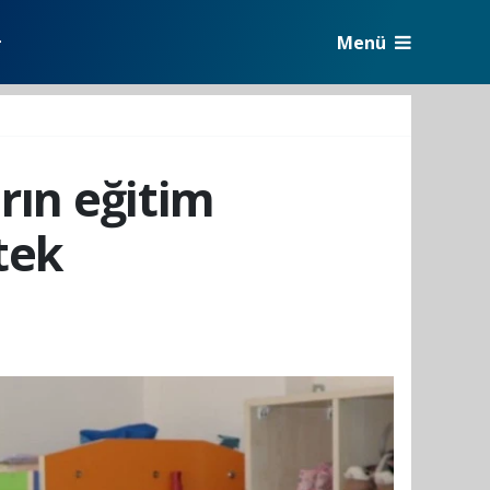
Menü
r
rın eğitim
tek