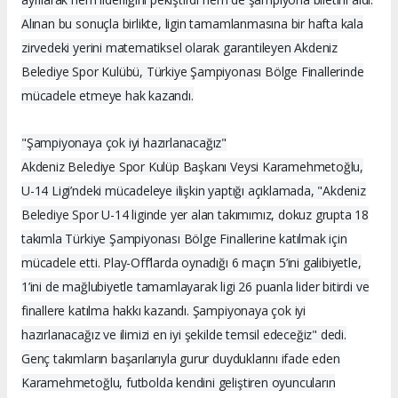
Alınan bu sonuçla birlikte, ligin tamamlanmasına bir hafta kala
zirvedeki yerini matematiksel olarak garantileyen Akdeniz
Belediye Spor Kulübü, Türkiye Şampiyonası Bölge Finallerinde
mücadele etmeye hak kazandı.
"Şampiyonaya çok iyi hazırlanacağız"
Akdeniz Belediye Spor Kulüp Başkanı Veysi Karamehmetoğlu,
U-14 Ligi’ndeki mücadeleye ilişkin yaptığı açıklamada, "Akdeniz
Belediye Spor U-14 liginde yer alan takımımız, dokuz grupta 18
takımla Türkiye Şampiyonası Bölge Finallerine katılmak için
mücadele etti. Play-Off’larda oynadığı 6 maçın 5’ini galibiyetle,
1’ini de mağlubiyetle tamamlayarak ligi 26 puanla lider bitirdi ve
finallere katılma hakkı kazandı. Şampiyonaya çok iyi
hazırlanacağız ve ilimizi en iyi şekilde temsil edeceğiz" dedi.
Genç takımların başarılarıyla gurur duyduklarını ifade eden
Karamehmetoğlu, futbolda kendini geliştiren oyuncuların