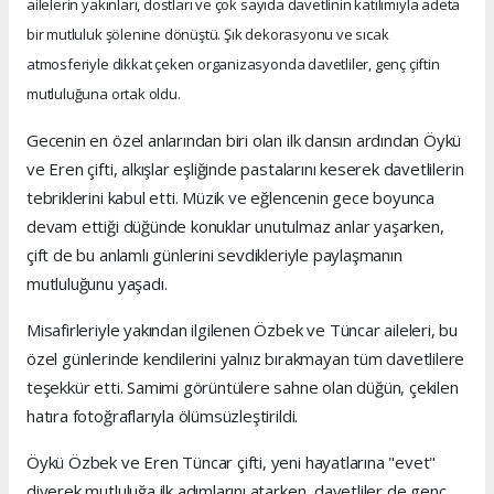
ailelerin yakınları, dostları ve çok sayıda davetlinin katılımıyla adeta
bir mutluluk şölenine dönüştü. Şık dekorasyonu ve sıcak
atmosferiyle dikkat çeken organizasyonda davetliler, genç çiftin
mutluluğuna ortak oldu.
Gecenin en özel anlarından biri olan ilk dansın ardından Öykü
ve Eren çifti, alkışlar eşliğinde pastalarını keserek davetlilerin
tebriklerini kabul etti. Müzik ve eğlencenin gece boyunca
devam ettiği düğünde konuklar unutulmaz anlar yaşarken,
çift de bu anlamlı günlerini sevdikleriyle paylaşmanın
mutluluğunu yaşadı.
Misafirleriyle yakından ilgilenen Özbek ve Tüncar aileleri, bu
özel günlerinde kendilerini yalnız bırakmayan tüm davetlilere
teşekkür etti. Samimi görüntülere sahne olan düğün, çekilen
hatıra fotoğraflarıyla ölümsüzleştirildi.
Öykü Özbek ve Eren Tüncar çifti, yeni hayatlarına "evet"
diyerek mutluluğa ilk adımlarını atarken, davetliler de genç