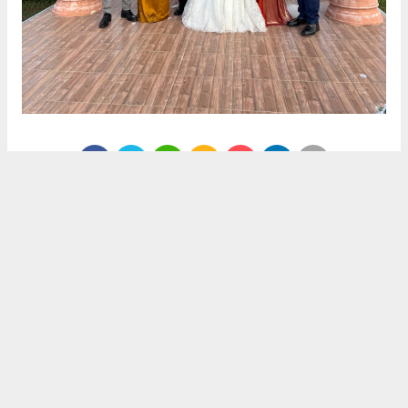
Anadolu Ajansı (AA), İhlas Haber Ajansı (İHA), Demirören
Haber Ajansı (DHA) ve diğer ajanslar tarafından eklenen
tüm haberler, sitemizin editörlerinin müdahalesi olmadan
ajans kanallarından çekilmektedir. Bu haberlerde yer alan
hukuki muhataplar haberi geçen ajanslar olup sitemizin hiç
bir editörü sorumlu tutulamaz...