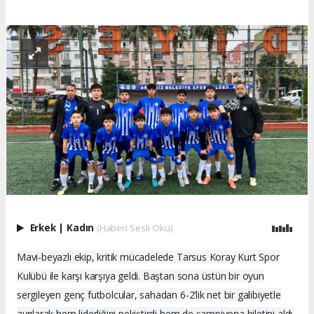
Erkek
|
Kadın
(Haberi Sesli Oku)
Mavi-beyazlı ekip, kritik mücadelede Tarsus Koray Kurt Spor
Kulübü ile karşı karşıya geldi. Baştan sona üstün bir oyun
sergileyen genç futbolcular, sahadan 6-2’lik net bir galibiyetle
ayrılarak hem liderliğini pekiştirdi hem de şampiyona biletini aldı.