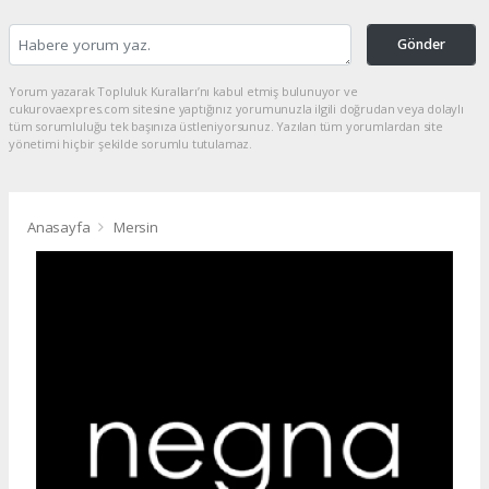
Gönder
Yorum yazarak Topluluk Kuralları’nı kabul etmiş bulunuyor ve
cukurovaexpres.com sitesine yaptığınız yorumunuzla ilgili doğrudan veya dolaylı
tüm sorumluluğu tek başınıza üstleniyorsunuz. Yazılan tüm yorumlardan site
yönetimi hiçbir şekilde sorumlu tutulamaz.
Anasayfa
Mersin