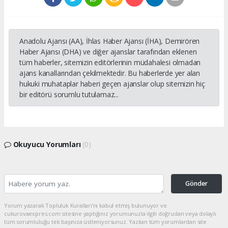
Anadolu Ajansı (AA), İhlas Haber Ajansı (İHA), Demirören
Haber Ajansı (DHA) ve diğer ajanslar tarafından eklenen
tüm haberler, sitemizin editörlerinin müdahalesi olmadan
ajans kanallarından çekilmektedir. Bu haberlerde yer alan
hukuki muhataplar haberi geçen ajanslar olup sitemizin hiç
bir editörü sorumlu tutulamaz...
Okuyucu Yorumları
(0)
Gönder
Yorum yazarak Topluluk Kuralları’nı kabul etmiş bulunuyor ve
cukurovaexpres.com sitesine yaptığınız yorumunuzla ilgili doğrudan veya dolaylı
tüm sorumluluğu tek başınıza üstleniyorsunuz. Yazılan tüm yorumlardan site