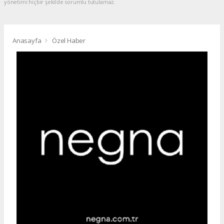
yönetimi hiçbir şekilde sorumlu tutulamaz.
Anasayfa
Özel Haber