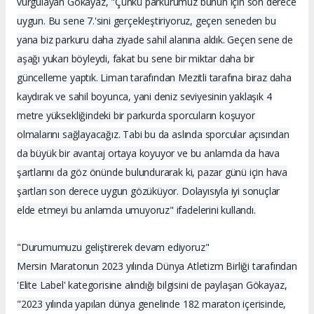
vurgulayan Gökayaz, "Çünkü parkurumuz bunun için son derece
uygun. Bu sene 7.'sini gerçekleştiriyoruz, geçen seneden bu
yana biz parkuru daha ziyade sahil alanına aldık. Geçen sene de
aşağı yukarı böyleydi, fakat bu sene bir miktar daha bir
güncelleme yaptık. Liman tarafından Mezitli tarafına biraz daha
kaydırak ve sahil boyunca, yani deniz seviyesinin yaklaşık 4
metre yüksekliğindeki bir parkurda sporcuların koşuyor
olmalarını sağlayacağız. Tabi bu da aslında sporcular açısından
da büyük bir avantaj ortaya koyuyor ve bu anlamda da hava
şartlarını da göz önünde bulundurarak ki, pazar günü için hava
şartları son derece uygun gözüküyor. Dolayısıyla iyi sonuçlar
elde etmeyi bu anlamda umuyoruz" ifadelerini kullandı.
"Durumumuzu geliştirerek devam ediyoruz"
Mersin Maratonun 2023 yılında Dünya Atletizm Birliği tarafından
'Elite Label' kategorisine alındığı bilgisini de paylaşan Gökayaz,
"2023 yılında yapılan dünya genelinde 182 maraton içerisinde,