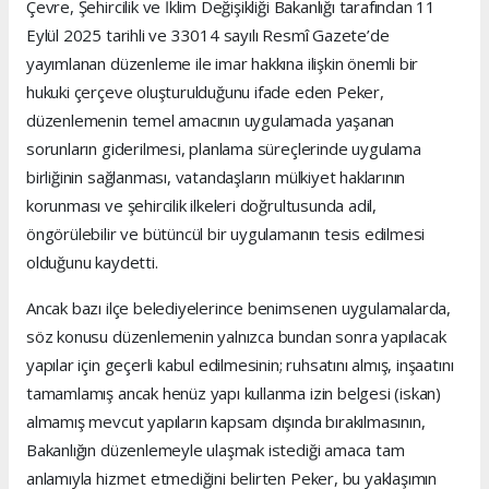
Çevre, Şehircilik ve İklim Değişikliği Bakanlığı tarafından 11
Eylül 2025 tarihli ve 33014 sayılı Resmî Gazete’de
yayımlanan düzenleme ile imar hakkına ilişkin önemli bir
hukuki çerçeve oluşturulduğunu ifade eden Peker,
düzenlemenin temel amacının uygulamada yaşanan
sorunların giderilmesi, planlama süreçlerinde uygulama
birliğinin sağlanması, vatandaşların mülkiyet haklarının
korunması ve şehircilik ilkeleri doğrultusunda adil,
öngörülebilir ve bütüncül bir uygulamanın tesis edilmesi
olduğunu kaydetti.
Ancak bazı ilçe belediyelerince benimsenen uygulamalarda,
söz konusu düzenlemenin yalnızca bundan sonra yapılacak
yapılar için geçerli kabul edilmesinin; ruhsatını almış, inşaatını
tamamlamış ancak henüz yapı kullanma izin belgesi (iskan)
almamış mevcut yapıların kapsam dışında bırakılmasının,
Bakanlığın düzenlemeyle ulaşmak istediği amaca tam
anlamıyla hizmet etmediğini belirten Peker, bu yaklaşımın