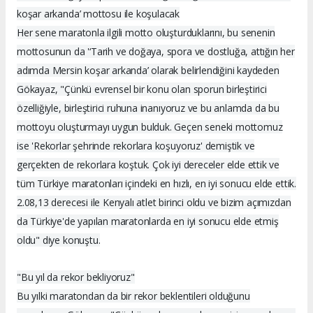
koşar arkanda’ mottosu ile koşulacak
Her sene maratonla ilgili motto oluşturduklarını, bu senenin
mottosunun da '‘Tarih ve doğaya, spora ve dostluğa, attığın her
adımda Mersin koşar arkanda’ olarak belirlendiğini kaydeden
Gökayaz, "Çünkü evrensel bir konu olan sporun birleştirici
özelliğiyle, birleştirici ruhuna inanıyoruz ve bu anlamda da bu
mottoyu oluşturmayı uygun bulduk. Geçen seneki mottomuz
ise 'Rekorlar şehrinde rekorlara koşuyoruz' demiştik ve
gerçekten de rekorlara koştuk. Çok iyi dereceler elde ettik ve
tüm Türkiye maratonları içindeki en hızlı, en iyi sonucu elde ettik.
2.08,13 derecesi ile Kenyalı atlet birinci oldu ve bizim açımızdan
da Türkiye'de yapılan maratonlarda en iyi sonucu elde etmiş
oldu" diye konuştu.
"Bu yıl da rekor bekliyoruz"
Bu yılki maratondan da bir rekor beklentileri olduğunu