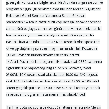
güzergahı konusunda bilgiler aktarıldı. Ardından organizasyon ve
program akışıyla ilgili açıklamalarda bulunan Mersin Büyükşehir
Belediyesi Genel Sekreter Yardımcısı Serdal Gökayaz,
maratonun 14 Aralık Pazar günü koşulacağını ancak öncesinde
cuma günü başlayıp, cumartesi günü de devam edecek olan bir
fuar organizasyonun yer alacağını söyledi. Gökayaz, Kültür
Parktaki fuar alanında 10K ve 42 K'da koşacak olan sporculara
kit ve çip dağıtımı yapılacağını, aynı zamanda Halk Koşusu ile
ilgili de kayıtların burada devam edeceğini belirtti.
14 Aralık Pazar günkü programın ilk olarak saat 08.30'da ısınma
egzersizleri ile başlayacağı bilgisini veren Gökayaz, "Saat
09.00'da 10K koşusu start alacak, saat 10.00'da 42K koşusu,
saat 10.15'te halk koşusu başlayacak. Saat 12.00'de 10K ödül
töreni gerçekleştirilecek, 15.00'te ise 42K ödül töreni yapılacak
ve ardından programımız tamamlanmış olacak" dedi.
'Tarih ve doğaya, spora ve dostluğa, attığın her adımda Mersin