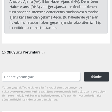
Anadolu Ajansı (AA), İhlas Haber Ajansı (İHA), Demirören
Haber Ajansı (DHA) ve diğer ajanslar tarafından eklenen
tüm haberler, sitemizin editörlerinin müdahalesi olmadan
ajans kanallarından çekilmektedir. Bu haberlerde yer alan
hukuki muhataplar haberi geçen ajanslar olup sitemizin hiç
bir editörü sorumlu tutulamaz...
Okuyucu Yorumları
(0)
Gönder
Yorum yazarak Topluluk Kuralları’nı kabul etmiş bulunuyor ve
cukurovaexpres.com sitesine yaptığınız yorumunuzla ilgili doğrudan veya dolaylı
tüm sorumluluğu tek başınıza üstleniyorsunuz. Yazılan tüm yorumlardan site
yönetimi hiçbir şekilde sorumlu tutulamaz.