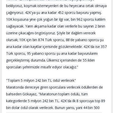
bekliyoruz, koşmak istemeyenleri de bu heyecana ortak olmaya
çağırıyoruz. 42K'ya şu ana kadar 452 sporcu başvuru yapmış.
10K koşusuna yine çok yoğun bir ilgi var, bin 962 sporcu katılım
sağlayacak. Yarın akşama kadar olan verilerle bu sayının 2 binin
üzerine çıkacağını öngörüyoruz. Şöyle bir dağılım verecek
olursak; 10K için bin 874 Türk sporcu, 88'de yabancı sporcu şu
ana kadar olan kayıtlar içerisinde gözükmektedir. 42K'da ise 357
Türk sporcu, 95 yabancı sporcu şu ana kadar başvurularını
gerçekleştirmiş durumda. Ülkemiz içerisinden de 55 ilden
sporcuları şehrimizde misafir ediyor olacağız."
"Toplam 5 milyon 242 bin TL ödül verilecek"
Maratonda dereceye giren sporculara verilecek ödüllerden de
bahseden Gökayaz, "Maratonun toplam ödülü, tüm
kategorilerde 5 milyon 242 bin TL. 42K'da ilk 8 sporcuya top 89
bin dolar ödül olarak verilecek. Bunun yarısı, yani 44 bin 500