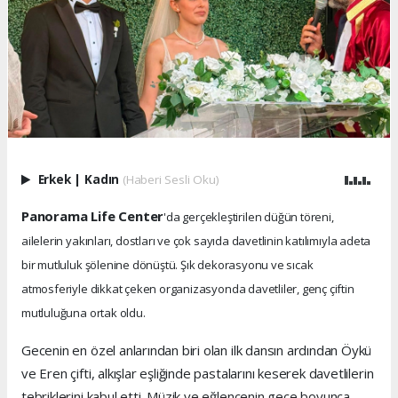
Erkek
|
Kadın
(Haberi Sesli Oku)
Panorama Life Center
'da gerçekleştirilen düğün töreni,
ailelerin yakınları, dostları ve çok sayıda davetlinin katılımıyla adeta
bir mutluluk şölenine dönüştü. Şık dekorasyonu ve sıcak
atmosferiyle dikkat çeken organizasyonda davetliler, genç çiftin
mutluluğuna ortak oldu.
Gecenin en özel anlarından biri olan ilk dansın ardından Öykü
ve Eren çifti, alkışlar eşliğinde pastalarını keserek davetlilerin
tebriklerini kabul etti. Müzik ve eğlencenin gece boyunca