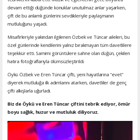
devam ettiği düğünde konuklar unutulmaz anlar yaşarken,
çift de bu anlamlı günlerini sevdikleriyle paylaşmanın
mutluluğunu yaşadı.
Misafirleriyle yakından ilgilenen Özbek ve Tüncar aileleri, bu
özel günlerinde kendilerini yalnız bırakmayan tüm davetlilere
teşekkür etti. Samimi görüntülere sahne olan düğün, çekilen
hatıra fotoğraflarıyla ölümsüzleştirildi.
Öykü Özbek ve Eren Tüncar çifti, yeni hayatlarına "evet"
diyerek mutluluğa ilk adımlarını atarken, davetliler de genç
çifti alkışlarla uğurladı.
Biz de Öykü ve Eren Tüncar çiftini tebrik ediyor, ömür
boyu sağlık, huzur ve mutluluk diliyoruz.