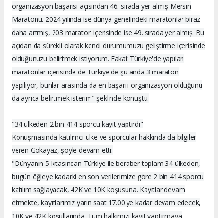
organizasyon başarısı açısından 46. sırada yer almış Mersin
Maratonu. 2024 yılında ise dünya genelindeki maratonlar biraz
daha artmış, 203 maraton içerisinde ise 49. sırada yer almış. Bu
açıdan da sürekli olarak kendi durumumuzu geliştirme içerisinde
olduğunuzu belirtmek istiyorum. Fakat Türkiye'de yapılan
maratonlar içerisinde de Türkiye'de şu anda 3 maraton
yapılıyor, bunlar arasında da en başarılı organizasyon olduğunu
da ayrıca belirtmek isterim" şeklinde konuştu.
"34 ülkeden 2 bin 414 sporcu kayıt yaptırdı"
Konuşmasında katılımcı ülke ve sporcular hakkında da bilgiler
veren Gökayaz, şöyle devam etti:
"Dünyanın 5 kıtasından Türkiye ile beraber toplam 34 ülkeden,
bugün öğleye kadarki en son verilerimize göre 2 bin 414 sporcu
katılım sağlayacak, 42K ve 10K koşusuna. Kayıtlar devam
etmekte, kayıtlarımız yarın saat 17.00'ye kadar devam edecek,
10K ve 42K koşullarında. Tüm halkımızı kayıt yaptırmaya