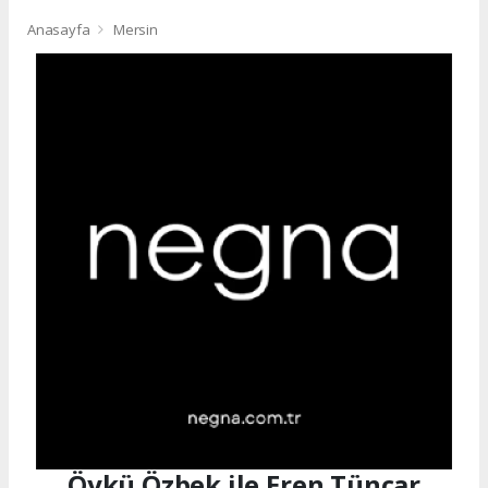
Anasayfa
Mersin
Öykü Özbek ile Eren Tüncar