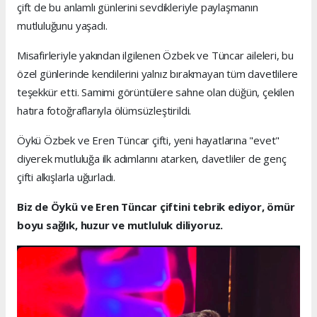
çift de bu anlamlı günlerini sevdikleriyle paylaşmanın
mutluluğunu yaşadı.
Misafirleriyle yakından ilgilenen Özbek ve Tüncar aileleri, bu
özel günlerinde kendilerini yalnız bırakmayan tüm davetlilere
teşekkür etti. Samimi görüntülere sahne olan düğün, çekilen
hatıra fotoğraflarıyla ölümsüzleştirildi.
Öykü Özbek ve Eren Tüncar çifti, yeni hayatlarına "evet"
diyerek mutluluğa ilk adımlarını atarken, davetliler de genç
çifti alkışlarla uğurladı.
Biz de Öykü ve Eren Tüncar çiftini tebrik ediyor, ömür
boyu sağlık, huzur ve mutluluk diliyoruz.