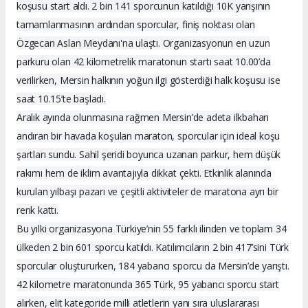
koşusu start aldı. 2 bin 141 sporcunun katıldığı 10K yarışının
tamamlanmasının ardından sporcular, finiş noktası olan
Özgecan Aslan Meydanı'na ulaştı. Organizasyonun en uzun
parkuru olan 42 kilometrelik maratonun startı saat 10.00’da
verilirken, Mersin halkının yoğun ilgi gösterdiği halk koşusu ise
saat 10.15’te başladı.
Aralık ayında olunmasına rağmen Mersin’de adeta ilkbaharı
andıran bir havada koşulan maraton, sporcular için ideal koşu
şartları sundu. Sahil şeridi boyunca uzanan parkur, hem düşük
rakımı hem de iklim avantajıyla dikkat çekti. Etkinlik alanında
kurulan yılbaşı pazarı ve çeşitli aktiviteler de maratona ayrı bir
renk kattı.
Bu yılki organizasyona Türkiye’nin 55 farklı ilinden ve toplam 34
ülkeden 2 bin 601 sporcu katıldı. Katılımcıların 2 bin 417’sini Türk
sporcular oluştururken, 184 yabancı sporcu da Mersin’de yarıştı.
42 kilometre maratonunda 365 Türk, 95 yabancı sporcu start
alırken, elit kategoride milli atletlerin yanı sıra uluslararası