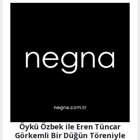
Öykü Özbek ile Eren Tüncar
Görkemli Bir Düğün Töreniyle