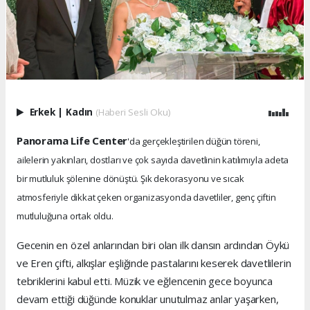
Erkek
|
Kadın
(Haberi Sesli Oku)
Panorama Life Center
'da gerçekleştirilen düğün töreni,
ailelerin yakınları, dostları ve çok sayıda davetlinin katılımıyla adeta
bir mutluluk şölenine dönüştü. Şık dekorasyonu ve sıcak
atmosferiyle dikkat çeken organizasyonda davetliler, genç çiftin
mutluluğuna ortak oldu.
Gecenin en özel anlarından biri olan ilk dansın ardından Öykü
ve Eren çifti, alkışlar eşliğinde pastalarını keserek davetlilerin
tebriklerini kabul etti. Müzik ve eğlencenin gece boyunca
devam ettiği düğünde konuklar unutulmaz anlar yaşarken,