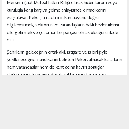
Mersin İnşaat Müteahhitleri Birliği olarak hiçbir kurum veya
kuruluşla karşı karşıya gelme anlayışında olmadıklarını
vurgulayan Peker, amaçlarının kamuoyunu doğru
bilgilendirmek, sektörün ve vatandaşların haklı beklentilerini
dile getirmek ve çözümün bir parçası olmak olduğunu ifade
etti.
Şehirlerin geleceğinin ortak akıl, istişare ve iş birliğiyle
şekilleneceğine inandıklarını belirten Peker, alınacak kararların
hem vatandaşlar hem de kent adına hayırlı sonuçlar
doğurmasını temenni ederek açıklamasını tamamladı.
Anadolu Ajansı (AA), İhlas Haber Ajansı (İHA), Demirören
Haber Ajansı (DHA) ve diğer ajanslar tarafından eklenen