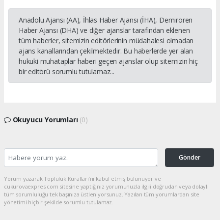
Anadolu Ajansı (AA), İhlas Haber Ajansı (İHA), Demirören
Haber Ajansı (DHA) ve diğer ajanslar tarafından eklenen
tüm haberler, sitemizin editörlerinin müdahalesi olmadan
ajans kanallarından çekilmektedir. Bu haberlerde yer alan
hukuki muhataplar haberi geçen ajanslar olup sitemizin hiç
bir editörü sorumlu tutulamaz...
Okuyucu Yorumları
(0)
Gönder
Yorum yazarak Topluluk Kuralları’nı kabul etmiş bulunuyor ve
cukurovaexpres.com sitesine yaptığınız yorumunuzla ilgili doğrudan veya dolaylı
tüm sorumluluğu tek başınıza üstleniyorsunuz. Yazılan tüm yorumlardan site
yönetimi hiçbir şekilde sorumlu tutulamaz.