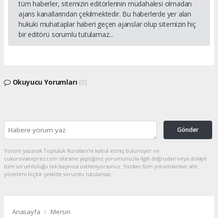
tüm haberler, sitemizin editörlerinin müdahalesi olmadan
ajans kanallarından çekilmektedir. Bu haberlerde yer alan
hukuki muhataplar haberi geçen ajanslar olup sitemizin hiç
bir editörü sorumlu tutulamaz...
Okuyucu Yorumları
(0)
Gönder
Yorum yazarak Topluluk Kuralları’nı kabul etmiş bulunuyor ve
cukurovaexpres.com sitesine yaptığınız yorumunuzla ilgili doğrudan veya dolaylı
tüm sorumluluğu tek başınıza üstleniyorsunuz. Yazılan tüm yorumlardan site
yönetimi hiçbir şekilde sorumlu tutulamaz.
Anasayfa
Mersin