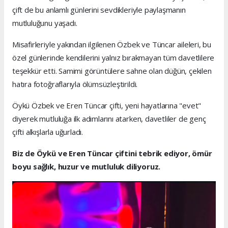
çift de bu anlamlı günlerini sevdikleriyle paylaşmanın
mutluluğunu yaşadı.
Misafirleriyle yakından ilgilenen Özbek ve Tüncar aileleri, bu
özel günlerinde kendilerini yalnız bırakmayan tüm davetlilere
teşekkür etti. Samimi görüntülere sahne olan düğün, çekilen
hatıra fotoğraflarıyla ölümsüzleştirildi.
Öykü Özbek ve Eren Tüncar çifti, yeni hayatlarına "evet"
diyerek mutluluğa ilk adımlarını atarken, davetliler de genç
çifti alkışlarla uğurladı.
Biz de Öykü ve Eren Tüncar çiftini tebrik ediyor, ömür
boyu sağlık, huzur ve mutluluk diliyoruz.