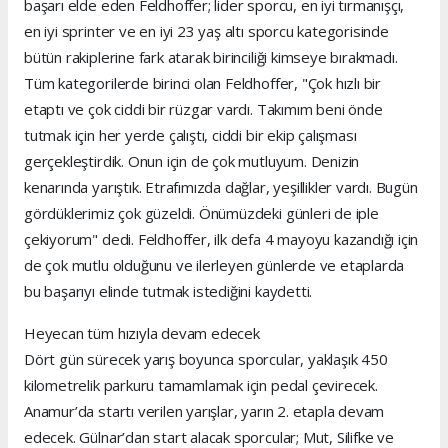
başarı elde eden Feldhoffer; lider sporcu, en iyi tırmanışçı,
en iyi sprinter ve en iyi 23 yaş altı sporcu kategorisinde
bütün rakiplerine fark atarak birinciliği kimseye bırakmadı.
Tüm kategorilerde birinci olan Feldhoffer, "Çok hızlı bir
etaptı ve çok ciddi bir rüzgar vardı. Takımım beni önde
tutmak için her yerde çalıştı, ciddi bir ekip çalışması
gerçekleştirdik. Onun için de çok mutluyum. Denizin
kenarında yarıştık. Etrafımızda dağlar, yeşillikler vardı. Bugün
gördüklerimiz çok güzeldi. Önümüzdeki günleri de iple
çekiyorum" dedi. Feldhoffer, ilk defa 4 mayoyu kazandığı için
de çok mutlu olduğunu ve ilerleyen günlerde ve etaplarda
bu başarıyı elinde tutmak istediğini kaydetti.
Heyecan tüm hızıyla devam edecek
Dört gün sürecek yarış boyunca sporcular, yaklaşık 450
kilometrelik parkuru tamamlamak için pedal çevirecek.
Anamur’da startı verilen yarışlar, yarın 2. etapla devam
edecek. Gülnar’dan start alacak sporcular; Mut, Silifke ve