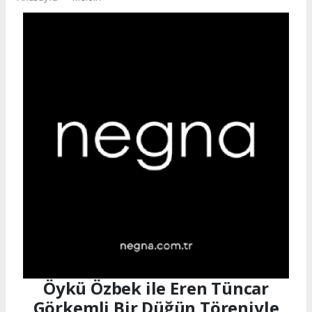
Öykü Özbek ile Eren Tüncar
Görkemli Bir Düğün Töreniyle