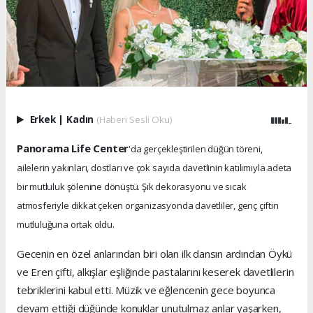
Erkek
|
Kadın
(Haberi Sesli Oku)
Panorama Life Center
'da gerçekleştirilen düğün töreni,
ailelerin yakınları, dostları ve çok sayıda davetlinin katılımıyla adeta
bir mutluluk şölenine dönüştü. Şık dekorasyonu ve sıcak
atmosferiyle dikkat çeken organizasyonda davetliler, genç çiftin
mutluluğuna ortak oldu.
Gecenin en özel anlarından biri olan ilk dansın ardından Öykü
ve Eren çifti, alkışlar eşliğinde pastalarını keserek davetlilerin
tebriklerini kabul etti. Müzik ve eğlencenin gece boyunca
devam ettiği düğünde konuklar unutulmaz anlar yaşarken,