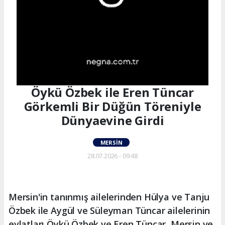
Öykü Özbek ile Eren Tüncar
Görkemli Bir Düğün Töreniyle
Dünyaevine Girdi
MERSIN
28.07.2026 - 09:48
Mersin'in tanınmış ailelerinden Hülya ve Tanju
Özbek ile Aygül ve Süleyman Tüncar ailelerinin
evlatları Öykü Özbek ve Eren Tüncar, Mersin ve