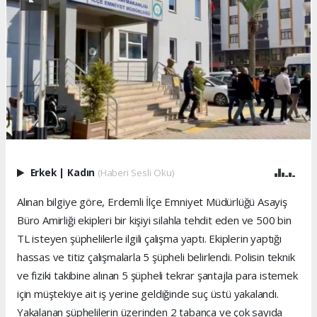
Erkek
|
Kadın
(Haberi Sesli Oku)
Alınan bilgiye göre, Erdemli İlçe Emniyet Müdürlüğü Asayiş
Büro Amirliği ekipleri bir kişiyi silahla tehdit eden ve 500 bin
TL isteyen şüphelilerle ilgili çalışma yaptı. Ekiplerin yaptığı
hassas ve titiz çalışmalarla 5 şüpheli belirlendi. Polisin teknik
ve fiziki takibine alınan 5 şüpheli tekrar şantajla para istemek
için müştekiye ait iş yerine geldiğinde suç üstü yakalandı.
Yakalanan şüphelilerin üzerinden 2 tabanca ve çok sayıda