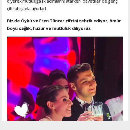
diyerek mutluluğa ilk adımlarını atarken, davetliler de genç
çifti alkışlarla uğurladı.
Biz de Öykü ve Eren Tüncar çiftini tebrik ediyor, ömür
boyu sağlık, huzur ve mutluluk diliyoruz.