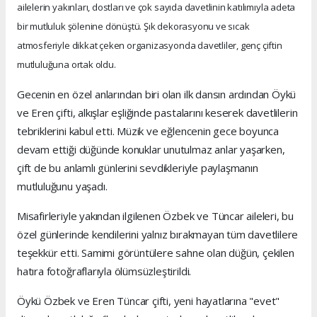
ailelerin yakınları, dostları ve çok sayıda davetlinin katılımıyla adeta
bir mutluluk şölenine dönüştü. Şık dekorasyonu ve sıcak
atmosferiyle dikkat çeken organizasyonda davetliler, genç çiftin
mutluluğuna ortak oldu.
Gecenin en özel anlarından biri olan ilk dansın ardından Öykü
ve Eren çifti, alkışlar eşliğinde pastalarını keserek davetlilerin
tebriklerini kabul etti. Müzik ve eğlencenin gece boyunca
devam ettiği düğünde konuklar unutulmaz anlar yaşarken,
çift de bu anlamlı günlerini sevdikleriyle paylaşmanın
mutluluğunu yaşadı.
Misafirleriyle yakından ilgilenen Özbek ve Tüncar aileleri, bu
özel günlerinde kendilerini yalnız bırakmayan tüm davetlilere
teşekkür etti. Samimi görüntülere sahne olan düğün, çekilen
hatıra fotoğraflarıyla ölümsüzleştirildi.
Öykü Özbek ve Eren Tüncar çifti, yeni hayatlarına "evet"