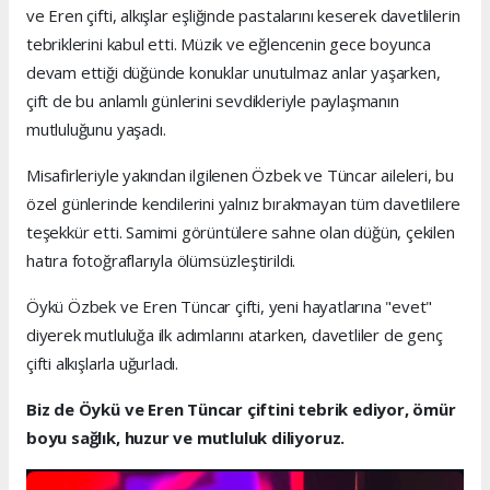
ve Eren çifti, alkışlar eşliğinde pastalarını keserek davetlilerin
tebriklerini kabul etti. Müzik ve eğlencenin gece boyunca
devam ettiği düğünde konuklar unutulmaz anlar yaşarken,
çift de bu anlamlı günlerini sevdikleriyle paylaşmanın
mutluluğunu yaşadı.
Misafirleriyle yakından ilgilenen Özbek ve Tüncar aileleri, bu
özel günlerinde kendilerini yalnız bırakmayan tüm davetlilere
teşekkür etti. Samimi görüntülere sahne olan düğün, çekilen
hatıra fotoğraflarıyla ölümsüzleştirildi.
Öykü Özbek ve Eren Tüncar çifti, yeni hayatlarına "evet"
diyerek mutluluğa ilk adımlarını atarken, davetliler de genç
çifti alkışlarla uğurladı.
Biz de Öykü ve Eren Tüncar çiftini tebrik ediyor, ömür
boyu sağlık, huzur ve mutluluk diliyoruz.