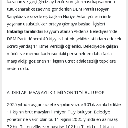
kazanan ve geçtiğimiz ay terör soruşturması kapsamında
tutuklanarak cezaevine gönderilen DEM Partili Hoşyar
Sarıyıldız ve sözde eş başkan Nuriye Aslan yönetiminde
yaşanan usulsüzlükler ortaya çıkmaya başladı. İçişleri
Bakanlığı tarafından kayyum atanan Akdeniz Belediyesi’nde
DEM Parti dönemi 40 kişiyi rahat bir şekilde istihdam edecek
ücreti yandaş 11 isme verildiği öğrenildi. Belediyede çalışan
müdür ve memur kadrosundaki personelden daha fazla
maaş aldığı gözlenen 11 kişinin ücret adaletsizliği tepkilere
neden oldu.
ALDIKLARI MAAŞ AYLIK 1 MİLYON TL’Yİ BULUYOR
2025 yılında asgari ücrete yapılan yüzde 30’luk zamla birlikte
11 kişinin brüt maaşları 1 milyon TL'yi buluyor. Belediye
yönetimine yakın olan bu 11 kişinin 2025 yılında en az maaşı
72 bin TL, en yüksek maaşı ise 102 bin TL oldu. 11 kişinin