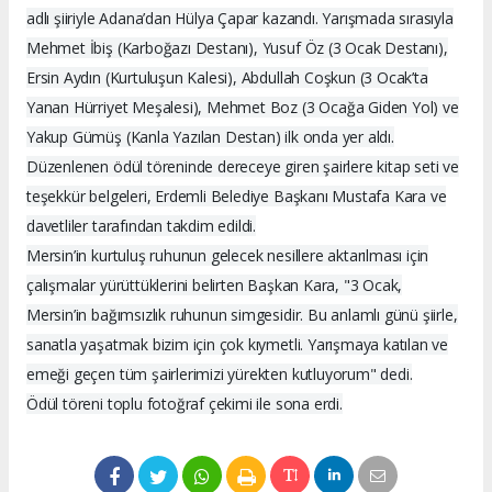
adlı şiiriyle Adana’dan Hülya Çapar kazandı. Yarışmada sırasıyla
Mehmet İbiş (Karboğazı Destanı), Yusuf Öz (3 Ocak Destanı),
Ersin Aydın (Kurtuluşun Kalesi), Abdullah Coşkun (3 Ocak’ta
Yanan Hürriyet Meşalesi), Mehmet Boz (3 Ocağa Giden Yol) ve
Yakup Gümüş (Kanla Yazılan Destan) ilk onda yer aldı.
Düzenlenen ödül töreninde dereceye giren şairlere kitap seti ve
teşekkür belgeleri, Erdemli Belediye Başkanı Mustafa Kara ve
davetliler tarafından takdim edildi.
Mersin’in kurtuluş ruhunun gelecek nesillere aktarılması için
çalışmalar yürüttüklerini belirten Başkan Kara, "3 Ocak,
Mersin’in bağımsızlık ruhunun simgesidir. Bu anlamlı günü şiirle,
sanatla yaşatmak bizim için çok kıymetli. Yarışmaya katılan ve
emeği geçen tüm şairlerimizi yürekten kutluyorum" dedi.
Ödül töreni toplu fotoğraf çekimi ile sona erdi.