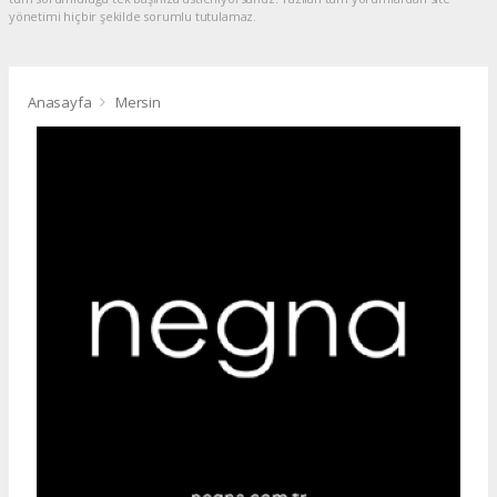
yönetimi hiçbir şekilde sorumlu tutulamaz.
Anasayfa
Mersin