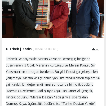
Erkek
|
Kadın
(Haberi Sesli Oku)
Erdemli Belediyesi ile Mersin Yazarlar Derneği iş birliğinde
düzenlenen '3 Ocak Mersin’in Kurtuluşu ve Mersin Konulu Şiir
Yarışması'nın sonuçları belirlendi. Bu yıl 11’incisi gerçekleştirilen
yarışmaya, Mersin ve ilçelerinin yanı sıra farklı illerden toplam 56
şair katıldı. Jüri değerlendirmesi sonucunda birincilik ödülünü
"Mersin Güzellemesi" adlı şiiriyle Uşak’tan Ömer Ali Şimşek,
ikincilik ödülünü "Mersin Destanı" adlı şiiriyle Isparta’dan
Durmuş Kaya, üçüncülük ödülünü ise "Tarihe Destan Yazdık"