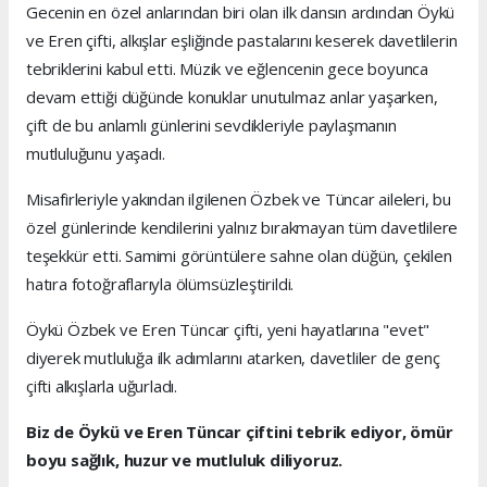
Gecenin en özel anlarından biri olan ilk dansın ardından Öykü
ve Eren çifti, alkışlar eşliğinde pastalarını keserek davetlilerin
tebriklerini kabul etti. Müzik ve eğlencenin gece boyunca
devam ettiği düğünde konuklar unutulmaz anlar yaşarken,
çift de bu anlamlı günlerini sevdikleriyle paylaşmanın
mutluluğunu yaşadı.
Misafirleriyle yakından ilgilenen Özbek ve Tüncar aileleri, bu
özel günlerinde kendilerini yalnız bırakmayan tüm davetlilere
teşekkür etti. Samimi görüntülere sahne olan düğün, çekilen
hatıra fotoğraflarıyla ölümsüzleştirildi.
Öykü Özbek ve Eren Tüncar çifti, yeni hayatlarına "evet"
diyerek mutluluğa ilk adımlarını atarken, davetliler de genç
çifti alkışlarla uğurladı.
Biz de Öykü ve Eren Tüncar çiftini tebrik ediyor, ömür
boyu sağlık, huzur ve mutluluk diliyoruz.