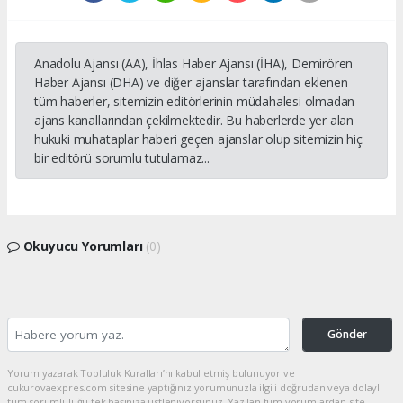
Anadolu Ajansı (AA), İhlas Haber Ajansı (İHA), Demirören
Haber Ajansı (DHA) ve diğer ajanslar tarafından eklenen
tüm haberler, sitemizin editörlerinin müdahalesi olmadan
ajans kanallarından çekilmektedir. Bu haberlerde yer alan
hukuki muhataplar haberi geçen ajanslar olup sitemizin hiç
bir editörü sorumlu tutulamaz...
Okuyucu Yorumları
(0)
Gönder
Yorum yazarak Topluluk Kuralları’nı kabul etmiş bulunuyor ve
cukurovaexpres.com sitesine yaptığınız yorumunuzla ilgili doğrudan veya dolaylı
tüm sorumluluğu tek başınıza üstleniyorsunuz. Yazılan tüm yorumlardan site