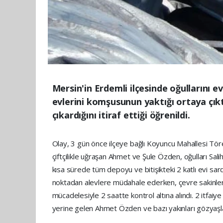
Mersin'in Erdemli ilçesinde oğullarını 
evlerini komşusunun yaktığı ortaya çık
çıkardığını itiraf ettiği öğrenildi.
Olay, 3 gün önce ilçeye bağlı Koyuncu Mahallesi Töre
çiftçilikle uğraşan Ahmet ve Şule Özden, oğulları Sali
kısa sürede tüm depoyu ve bitişikteki 2 katlı evi sard
noktadan alevlere müdahale ederken, çevre sakinler
mücadelesiyle 2 saatte kontrol altına alındı. 2 itfai
yerine gelen Ahmet Özden ve bazı yakınları gözyaşla