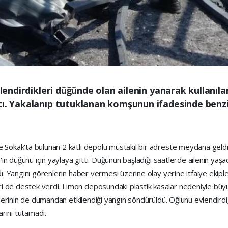
evlendirdikleri düğünde olan ailenin yanarak kullanı
tı. Yakalanıp tutuklanan komşunun ifadesinde benzi
 Sokak'ta bulunan 2 katlı depolu müstakil bir adreste meydana geldi. 
h'in düğünü için yaylaya gitti. Düğünün başladığı saatlerde ailenin yaşa
ı. Yangını görenlerin haber vermesi üzerine olay yerine itfaiye ekipleri
i de destek verdi. Limon deposundaki plastik kasalar nedeniyle büy
ye erinin de dumandan etkilendiği yangın söndürüldü. Oğlunu evlendirdi
rını tutamadı.