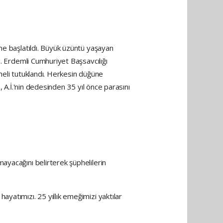
me başlatıldı. Büyük üzüntü yaşayan
i. Erdemli Cumhuriyet Başsavcılığı
pheli tutuklandı. Herkesin düğüne
n, A.İ.'nin dedesinden 35 yıl önce parasını
ayacağını belirterek şüphelilerin
yatımızı. 25 yıllık emeğimizi yaktılar