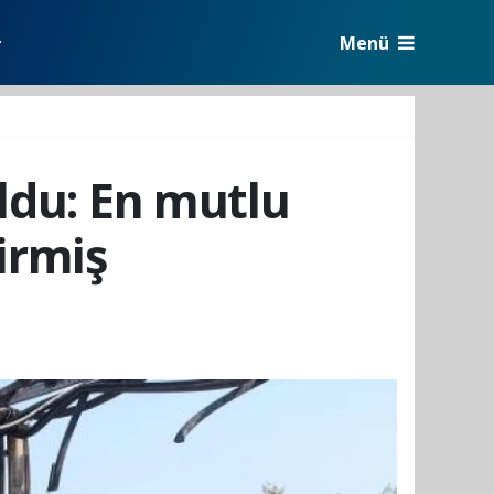
Menü
r
ldu: En mutlu
irmiş