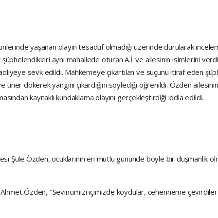
 günlerinde yaşanan olayın tesadüf olmadığı üzerinde durularak incele
phelendikleri aynı mahallede oturan A.İ. ve ailesinin isimlerini verd
nıp adliyeye sevk edildi. Mahkemeye çıkartılan ve suçunu itiraf eden şü
 ve tiner dökerek yangını çıkardığını söylediği öğrenildi. Özden ailesini
sından kaynaklı kundaklama olayını gerçekleştirdiği iddia edildi.
esi Şule Özden, ocuklarının en mutlu gününde böyle bir düşmanlık olm
 Ahmet Özden, "Sevincimizi içimizde koydular, cehenneme çevirdiler ha