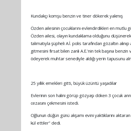
Kundakçı komşu benzin ve tiner dökerek yakmış
Özden ailesinin çocuklarını evlendirdikleri en mutlu
Özden ailesi, olayın kundaklama olduğunu düşünerek şü
talimatıyla şüpheli A.İ. polis tarafından gözaltın alı
gitmesini fırsat bilen zanlı A.E.'nin tek başına benzin
ödeyerek muhtar senediyle aldığı yerin tapusunu alma
25 yıllık emekleri gitti, büyük üzüntü yaşadılar
Evlerinin son halini görüp gözyaşı döken 3 çocuk ann
cezasını çekmesini istedi.
Oğlunun düğün günü akşamı evini yaktıklarını aktaran
kül ettiler" dedi.