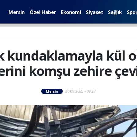
Mersin
Özel Haber
Ekonomi
Siyaset
Sağlık
Spo
ek kundaklamayla kül o
erini komşu zehire çev
30.08.2025 - 09:27
Mersin