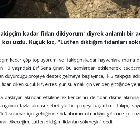
takipçim kadar fidan dikiyorum' diyrek anlamlı bir a
 kızı üzdü. Küçük kız, "Lütfen diktiğim fidanları sö
çim kadar çöp topluyorum' ve 'takipçim kadar hayvanlara mama da
n 10 yaşındaki Elif Sena Çınar, bu akımlardan etkilenerek 'takipçim
ndan duyurduğu projeye destek gelmeye başlayınca, ilk 3 takipçisi ad
idan diken küçük kız, ertesi gün sulamak için yeniden gittiğinde yerin
aşlayan akımdan etkilenerek kendisinin de fidan dikme akımına katıld
angınının fazla olması sebebiyle bu projeyi başlattım. Takipçi sa
nü sulamak için geldiğimde fidanlarımın olmadığını görünce çok üzüld
rar dikeceğim. Lütfen diktiğim fidanları sökmeyin" dedi.