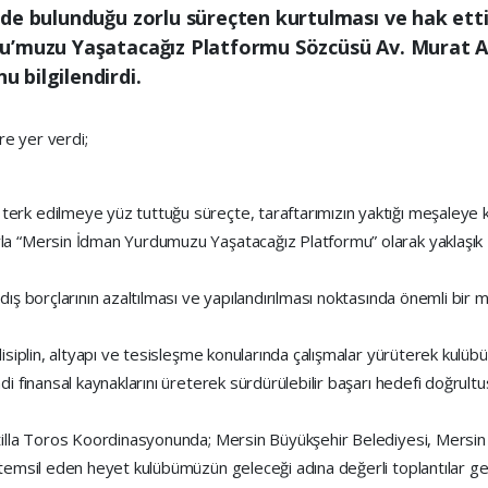
de bulunduğu zorlu süreçten kurtulması ve hak ett
u’muzu Yaşatacağız Platformu Sözcüsü Av. Murat Al
 bilgilendirdi.
re yer verdi;
rk edilmeye yüz tuttuğu süreçte, taraftarımızın yaktığı meşaleye k
a “Mersin İdman Yurdumuzu Yaşatacağız Platformu” olarak yaklaşık 2
dış borçlarının azaltılması ve yapılandırılması noktasında önemli bir
disiplin, altyapı ve tesisleşme konularında çalışmalar yürüterek kul
i finansal kaynaklarını üreterek sürdürülebilir başarı hedefi doğrultu
tilla Toros Koordinasyonunda; Mersin Büyükşehir Belediyesi, Mersin
 temsil eden heyet kulübümüzün geleceği adına değerli toplantılar ge