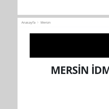
Anasayfa
Mersin
MERSİN İD