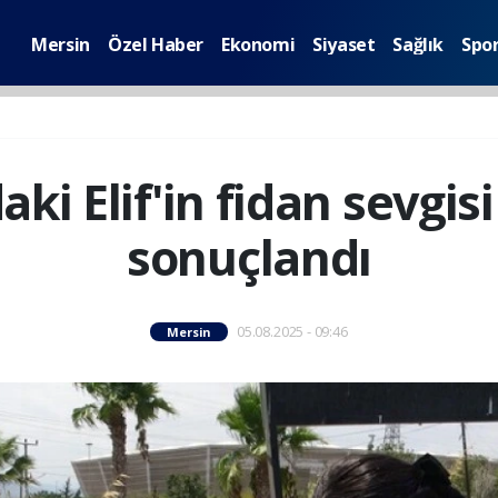
Mersin
Özel Haber
Ekonomi
Siyaset
Sağlık
Spo
aki Elif'in fidan sevgis
sonuçlandı
05.08.2025 - 09:46
Mersin