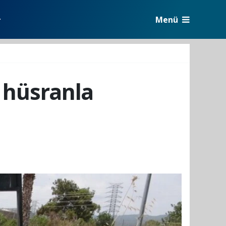
Menü
r
i hüsranla