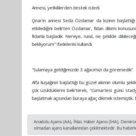
Annesi, yetkililerden destek istedi
Çınar'ın annesi Seda Özdamar da kızının başlattığ
etkilediğini belirten Özdamar, fidan dikimi konusu
fidanla başladık. Nereye, nasıl, ne şekilde dikilece
bekliyorum" ifadelerini kullandı.
"Sulamaya geldiğimizde 3 ağacımızı da göremedik"
Alfa kuşağının başlattığı bu güzel akımın olumlu şeki
çok üzüldüklerini belirterek, "Cumartesi günü stad
başlatmak açısından buraya ağaç dikmek istemiştik.
Anadolu Ajansı (AA), İhlas Haber Ajansı (İHA), Demirö
olmadan ajans kanallarından çekilmektedir. Bu haberle