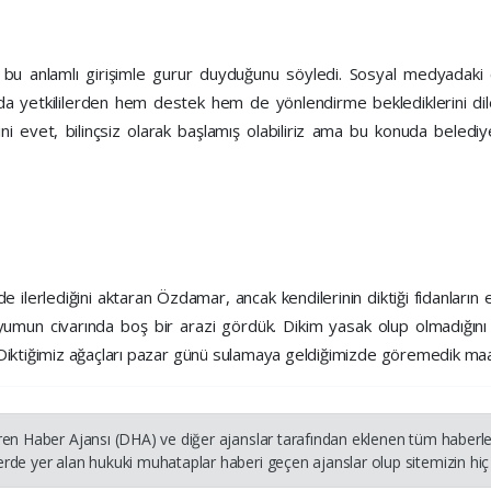
ı bu anlamlı girişimle gurur duyduğunu söyledi. Sosyal medyadaki 
nda yetkililerden hem destek hem de yönlendirme beklediklerini dil
ğini evet, bilinçsiz olarak başlamış olabiliriz ama bu konuda beledi
lde ilerlediğini aktaran Özdamar, ancak kendilerinin diktiği fidanlar
yumun civarında boş bir arazi gördük. Dikim yasak olup olmadığını
 Diktiğimiz ağaçları pazar günü sulamaya geldiğimizde göremedik maa
ren Haber Ajansı (DHA) ve diğer ajanslar tarafından eklenen tüm haberler
rde yer alan hukuki muhataplar haberi geçen ajanslar olup sitemizin hiç 