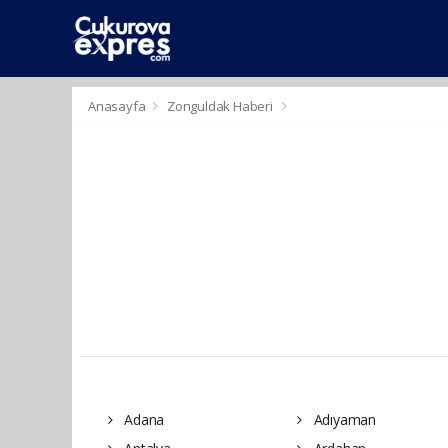
dini
islami
islami
chat
chat
sohbetler
Anasayfa
Zonguldak Haberi
Adana
Adıyaman