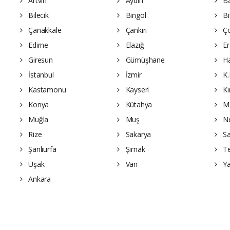
Artvin
Aydın
Ba
Bilecik
Bingöl
Bit
Çanakkale
Çankırı
Ç
Edirne
Elazığ
Er
Giresun
Gümüşhane
Ha
İstanbul
İzmir
K.
Kastamonu
Kayseri
Kı
Konya
Kütahya
Ma
Muğla
Muş
Ne
Rize
Sakarya
S
Şanlıurfa
Şırnak
Te
Uşak
Van
Ya
Ankara