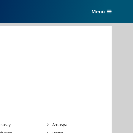
Menü
r
i
saray
Amasya