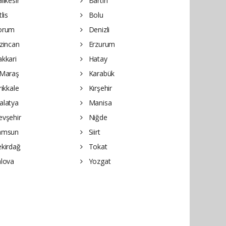
lıkesir
Bartın
lis
Bolu
orum
Denizli
zincan
Erzurum
kkari
Hatay
Maraş
Karabük
rıkkale
Kırşehir
latya
Manisa
vşehir
Niğde
amsun
Siirt
kirdağ
Tokat
lova
Yozgat