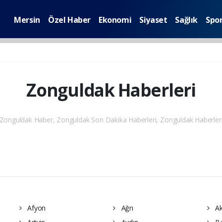
Mersin
Özel Haber
Ekonomi
Siyaset
Sağlık
Spo
Zonguldak Haberleri
Zonguldak Haber, Zonguldak Son Dakika Haberleri, Zonguldak Haberler
Afyon
Ağrı
Ak