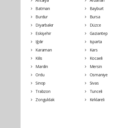
Antalya
Ardahan
Batman
Bayburt
Burdur
Bursa
Diyarbakır
Düzce
Eskişehir
Gaziantep
Iğdır
Isparta
Karaman
Kars
Kilis
Kocaeli
Mardin
Mersin
Ordu
Osmaniye
Sinop
Sivas
Trabzon
Tunceli
Zonguldak
Kırklareli