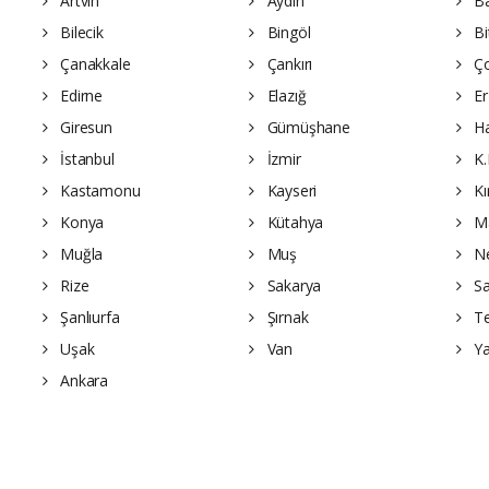
Artvin
Aydın
Ba
Bilecik
Bingöl
Bit
Çanakkale
Çankırı
Ç
Edirne
Elazığ
Er
Giresun
Gümüşhane
Ha
İstanbul
İzmir
K.
Kastamonu
Kayseri
Kı
Konya
Kütahya
Ma
Muğla
Muş
Ne
Rize
Sakarya
S
Şanlıurfa
Şırnak
Te
Uşak
Van
Ya
Ankara