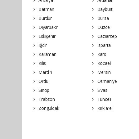
Antalya
Ardahan
Batman
Bayburt
Burdur
Bursa
Diyarbakır
Düzce
Eskişehir
Gaziantep
Iğdır
Isparta
Karaman
Kars
Kilis
Kocaeli
Mardin
Mersin
Ordu
Osmaniye
Sinop
Sivas
Trabzon
Tunceli
Zonguldak
Kırklareli