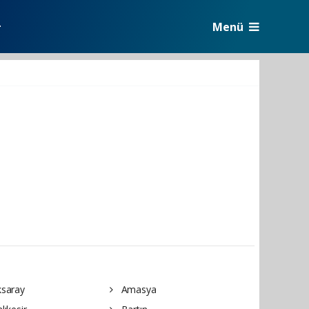
Menü
r
saray
Amasya