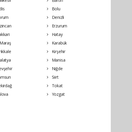
lıkesir
Bartın
lis
Bolu
orum
Denizli
zincan
Erzurum
kkari
Hatay
Maraş
Karabük
rıkkale
Kırşehir
latya
Manisa
vşehir
Niğde
amsun
Siirt
kirdağ
Tokat
lova
Yozgat