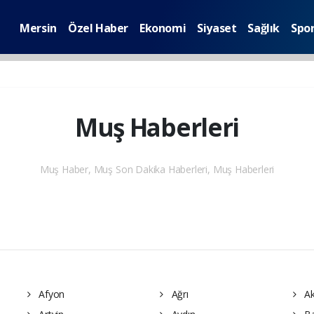
Mersin
Özel Haber
Ekonomi
Siyaset
Sağlık
Spo
Muş Haberleri
Muş Haber, Muş Son Dakika Haberleri, Muş Haberleri
Afyon
Ağrı
Ak