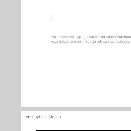
Yorum yazarak Topluluk Kuralları’nı kabul etmiş bul
veya dolaylı tüm sorumluluğu tek başınıza üstleniyo
Anasayfa
Mersin