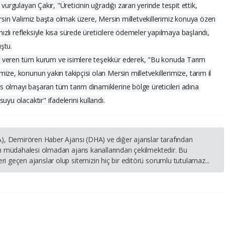
vurgulayan Çakır, "Üreticinin uğradığı zararı yerinde tespit ettik,
ersin Valimiz başta olmak üzere, Mersin milletvekillerimiz konuya özen
hızlı refleksiyle kısa sürede üreticilere ödemeler yapılmaya başlandı,
uştu.
k veren tüm kurum ve isimlere teşekkür ederek, "Bu konuda Tarım
ze, konunun yakın takipçisi olan Mersin milletvekillerimize, tarım il
 olmayı başaran tüm tarım dinamiklerine bölge üreticileri adına
yu olacaktır" ifadelerini kullandı.
HA), Demirören Haber Ajansı (DHA) ve diğer ajanslar tarafından
nin müdahalesi olmadan ajans kanallarından çekilmektedir. Bu
i geçen ajanslar olup sitemizin hiç bir editörü sorumlu tutulamaz...