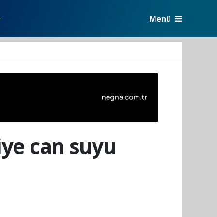
Menü
r
çiye can suyu