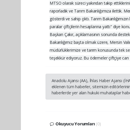
MTSO olarak süreci yakından takip ettiklerini 
raporladık ve Tarım Bakanlığımıza ilettik. M
gösterdi ve sahip çıktı. Tarım Bakanlığımızın 
paralar çiftçilerin hesaplarına yattı" diye kon
Başkan Çakır, açıklamasının sonunda deste
Bakanlığımız başta olmak üzere, Mersin Valimi
müdürlüklerimize ve tarım konusunda tek ses
teşekkür ediyoruz. Bu ödemeler çiftçiye can su
Anadolu Ajansı (AA), İhlas Haber Ajansı (İ
eklenen tüm haberler, sitemizin editörleri
haberlerde yer alan hukuki muhataplar haber
Okuyucu Yorumları
(0)