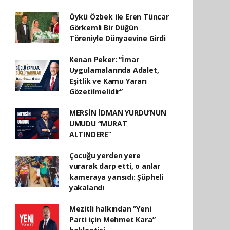
Öykü Özbek ile Eren Tüncar
Görkemli Bir Düğün
Töreniyle Dünyaevine Girdi
Kenan Peker: “İmar
Uygulamalarında Adalet,
Eşitlik ve Kamu Yararı
Gözetilmelidir”
MERSİN İDMAN YURDU’NUN
UMUDU “MURAT
ALTINDERE”
Çocuğu yerden yere
vurarak darp etti, o anlar
kameraya yansıdı: Şüpheli
yakalandı
Mezitli halkından “Yeni
Parti için Mehmet Kara”