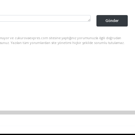
Gönder
unuyor ve cukurovaexpres.com sitesine yaptığınız yorumunuzla ilgili doğrudan
rsunuz. Yazılan tüm yorumlardan site yönetimi hiçbir şekilde sorumlu tutulamaz.