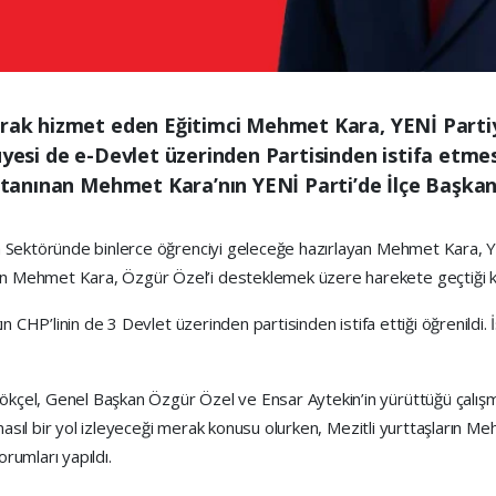
arak hizmet eden Eğitimci Mehmet Kara, YENİ Partiye
üyesi de e-Devlet üzerinden Partisinden istifa etmes
e tanınan Mehmet Kara’nın YENİ Parti’de İlçe Başkan
tim Sektöründe binlerce öğrenciyi geleceğe hazırlayan Mehmet Kara, YE
den Mehmet Kara, Özgür Özel’i desteklemek üzere harekete geçtiği k
aşkın CHP’linin de 3 Devlet üzerinden partisinden istifa ettiği öğrenildi
Gökçel, Genel Başkan Özgür Özel ve Ensar Aytekin’in yürüttüğü çalış
in nasıl bir yol izleyeceği merak konusu olurken, Mezitli yurttaşların Me
orumları yapıldı.