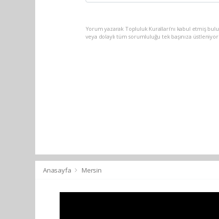
Yorum yazarak Topluluk Kuralları’nı kabul etmiş bul
veya dolaylı tüm sorumluluğu tek başınıza üstleniyo
Anasayfa
Mersin