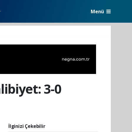
Menü
r
biyet: 3-0
İlginizi Çekebilir