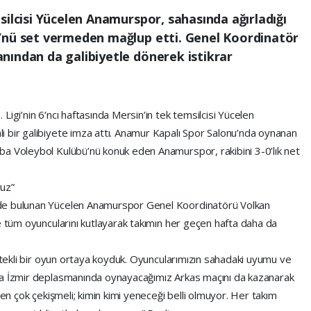
silcisi Yücelen Anamurspor, sahasında ağırladığı
’nü set vermeden mağlup etti. Genel Koordinatör
nından da galibiyetle dönerek istikrar
igi’nin 6’ncı haftasında Mersin’in tek temsilcisi Yücelen
 bir galibiyete imza attı. Anamur Kapalı Spor Salonu’nda oynanan
a Voleybol Kulübü’nü konuk eden Anamurspor, rakibini 3-0’lık net
ruz”
de bulunan Yücelen Anamurspor Genel Koordinatörü Volkan
e tüm oyuncularını kutlayarak takımın her geçen hafta daha da
istekli bir oyun ortaya koyduk. Oyuncularımızın sahadaki uyumu ve
ya İzmir deplasmanında oynayacağımız Arkas maçını da kazanarak
ten çok çekişmeli; kimin kimi yeneceği belli olmuyor. Her takım