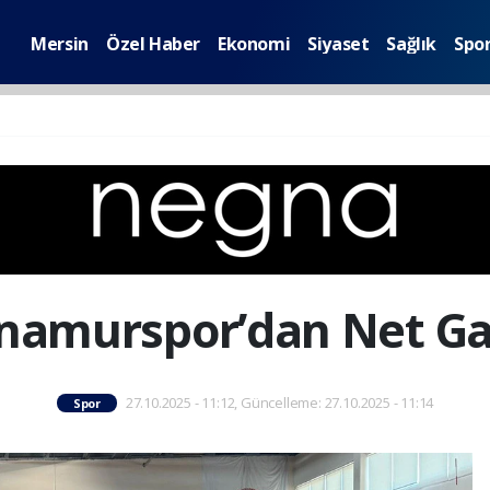
Mersin
Özel Haber
Ekonomi
Siyaset
Sağlık
Spo
namurspor’dan Net Gali
27.10.2025 - 11:12, Güncelleme: 27.10.2025 - 11:14
Spor