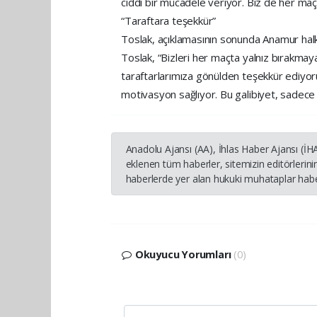
ciddi bir mücadele veriyor. Biz de her maça
“Taraftara teşekkür”
Toslak, açıklamasının sonunda Anamur halkı
Toslak, “Bizleri her maçta yalnız bırakma
taraftarlarımıza gönülden teşekkür ediyor
motivasyon sağlıyor. Bu galibiyet, sadece 
Anadolu Ajansı (AA), İhlas Haber Ajansı (İ
eklenen tüm haberler, sitemizin editörleri
haberlerde yer alan hukuki muhataplar haber
Okuyucu Yorumları
(0)