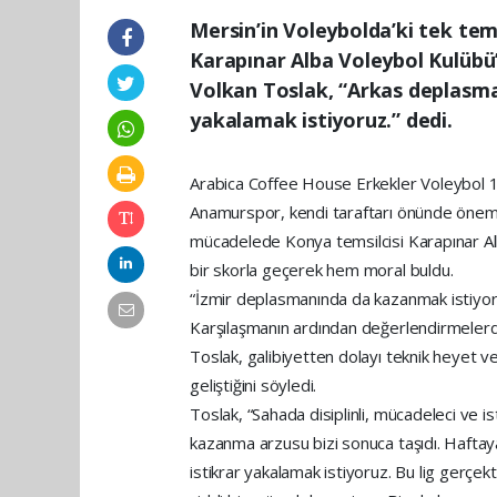
Mersin’in Voleybolda’ki tek tem
Karapınar Alba Voleybol Kulübü
Volkan Toslak, “Arkas deplasma
yakalamak istiyoruz.” dedi.
Arabica Coffee House Erkekler Voleybol 1. L
Anamurspor, kendi taraftarı önünde önemli
mücadelede Konya temsilcisi Karapınar Alb
bir skorla geçerek hem moral buldu.
“İzmir deplasmanında da kazanmak istiyo
Karşılaşmanın ardından değerlendirmeler
Toslak, galibiyetten dolayı teknik heyet v
geliştiğini söyledi.
Toslak, “Sahada disiplinli, mücadeleci ve 
kazanma arzusu bizi sonuca taşıdı. Hafta
istikrar yakalamak istiyoruz. Bu lig gerçek