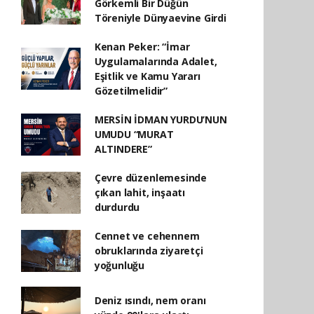
Görkemli Bir Düğün
Töreniyle Dünyaevine Girdi
Kenan Peker: “İmar
Uygulamalarında Adalet,
Eşitlik ve Kamu Yararı
Gözetilmelidir”
MERSİN İDMAN YURDU’NUN
UMUDU “MURAT
ALTINDERE”
Çevre düzenlemesinde
çıkan lahit, inşaatı
durdurdu
Cennet ve cehennem
obruklarında ziyaretçi
yoğunluğu
Deniz ısındı, nem oranı