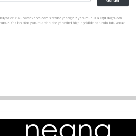
Gönder
unuyor ve cukurovaexpres.com sitesine yaptığınız yorumunuzla ilgili doğrudan
rsunuz. Yazılan tüm yorumlardan site yönetimi hiçbir şekilde sorumlu tutulamaz.