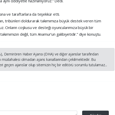
 aynı ciddiyetle hazırlanıyoruz.” Dedi.
na ve taraftarlara da teşekkür etti.
yan, tribünleri doldurarak takımımıza büyük destek veren tüm
uz. Onların coşkusu ve desteği oyuncularımıza büyük bir
takımımızın değil, tüm Anamur’un galibiyetidir.” diye konuştu.
HA), Demirören Haber Ajansı (DHA) ve diğer ajanslar tarafından
nin müdahalesi olmadan ajans kanallarından çekilmektedir. Bu
i geçen ajanslar olup sitemizin hiç bir editörü sorumlu tutulamaz...