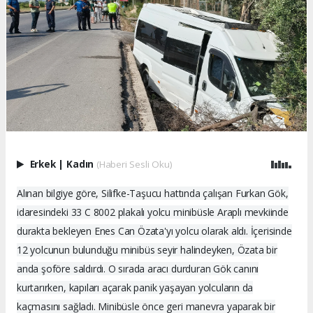
Erkek
|
Kadın
(Haberi Sesli Oku)
Alınan bilgiye göre, Silifke-Taşucu hattında çalışan Furkan Gök,
idaresindeki 33 C 8002 plakalı yolcu minibüsle Araplı mevkiinde
durakta bekleyen Enes Can Özata'yı yolcu olarak aldı. İçerisinde
12 yolcunun bulunduğu minibüs seyir halindeyken, Özata bir
anda şoföre saldırdı. O sırada aracı durduran Gök canını
kurtarırken, kapıları açarak panik yaşayan yolcuların da
kaçmasını sağladı. Minibüsle önce geri manevra yaparak bir