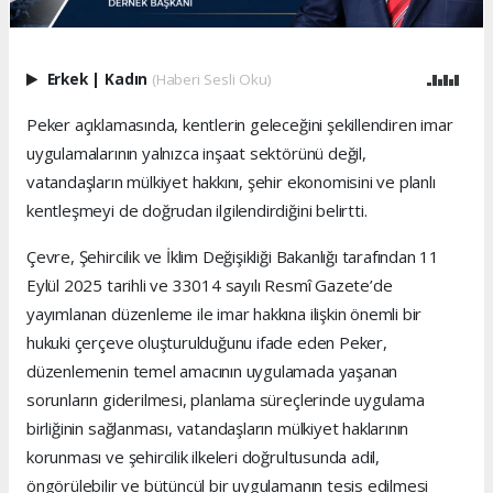
Erkek
|
Kadın
(Haberi Sesli Oku)
Peker açıklamasında, kentlerin geleceğini şekillendiren imar
uygulamalarının yalnızca inşaat sektörünü değil,
vatandaşların mülkiyet hakkını, şehir ekonomisini ve planlı
kentleşmeyi de doğrudan ilgilendirdiğini belirtti.
Çevre, Şehircilik ve İklim Değişikliği Bakanlığı tarafından 11
Eylül 2025 tarihli ve 33014 sayılı Resmî Gazete’de
yayımlanan düzenleme ile imar hakkına ilişkin önemli bir
hukuki çerçeve oluşturulduğunu ifade eden Peker,
düzenlemenin temel amacının uygulamada yaşanan
sorunların giderilmesi, planlama süreçlerinde uygulama
birliğinin sağlanması, vatandaşların mülkiyet haklarının
korunması ve şehircilik ilkeleri doğrultusunda adil,
öngörülebilir ve bütüncül bir uygulamanın tesis edilmesi