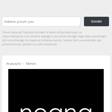
Gönder
Yorum yazarak Topluluk Kuralları’nı kabul etmiş bulunuyor ve
cukurovaexpres.com sitesine yaptığınız yorumunuzla ilgili doğrudan veya dolaylı
tüm sorumluluğu tek başınıza üstleniyorsunuz. Yazılan tüm yorumlardan site
yönetimi hiçbir şekilde sorumlu tutulamaz.
Anasayfa
Mersin