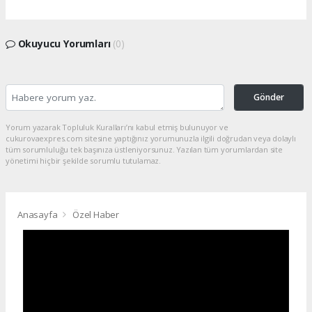
Okuyucu Yorumları
(0)
Gönder
Yorum yazarak Topluluk Kuralları’nı kabul etmiş bulunuyor ve
cukurovaexpres.com sitesine yaptığınız yorumunuzla ilgili doğrudan veya dolaylı
tüm sorumluluğu tek başınıza üstleniyorsunuz. Yazılan tüm yorumlardan site
yönetimi hiçbir şekilde sorumlu tutulamaz.
Anasayfa
Özel Haber