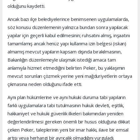
olduğunu kaydetti.
Ancak bazı ilçe belediyelerince benimsenen uygulamalarda,
söz konusu düzenlemenin yalnızca bundan sonra yapılacak
yapılar için geçerli kabul edilmesinin; ruhsatını almış, inşaatını
tamamlamış ancak henüz yapı kullanma izin belgesi (iskan)
almamış mevcut yapıların kapsam dışında bırakılmasının,
Bakanlığın düzenlemeyle ulaşmak istediği amaca tam
anlamıyla hizmet etmediğini belirten Peker, bu yaklaşımın
mevcut sorunları çözmek yerine yeni mağduriyetlerin ortaya
çıkmasına neden olduğunu ifade etti.
Aynı plan hükümlerine ve aynı hukuki duruma tabi yapıların
farklı uygulamalara tabi tutulmasının hukuk devleti, eşitlik,
hakkaniyet ve hukuki güvenlik ilkeleri bakımından yeniden
değerlendirilmesi gereken önemli bir husus olduğuna dikkat
çeken Peker, taleplerinin yeni bir imar hakkı, ilave bir emsal
artışı veya herhangi bir ayrıcalık olmadığını vurguladı.