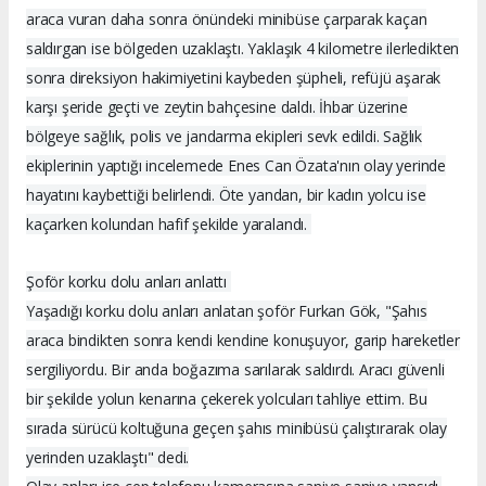
araca vuran daha sonra önündeki minibüse çarparak kaçan
saldırgan ise bölgeden uzaklaştı. Yaklaşık 4 kilometre ilerledikten
sonra direksiyon hakimiyetini kaybeden şüpheli, refüjü aşarak
karşı şeride geçti ve zeytin bahçesine daldı. İhbar üzerine
bölgeye sağlık, polis ve jandarma ekipleri sevk edildi. Sağlık
ekiplerinin yaptığı incelemede Enes Can Özata'nın olay yerinde
hayatını kaybettiği belirlendi. Öte yandan, bir kadın yolcu ise
kaçarken kolundan hafif şekilde yaralandı.
Şoför korku dolu anları anlattı
Yaşadığı korku dolu anları anlatan şoför Furkan Gök, "Şahıs
araca bindikten sonra kendi kendine konuşuyor, garip hareketler
sergiliyordu. Bir anda boğazıma sarılarak saldırdı. Aracı güvenli
bir şekilde yolun kenarına çekerek yolcuları tahliye ettim. Bu
sırada sürücü koltuğuna geçen şahıs minibüsü çalıştırarak olay
yerinden uzaklaştı" dedi.