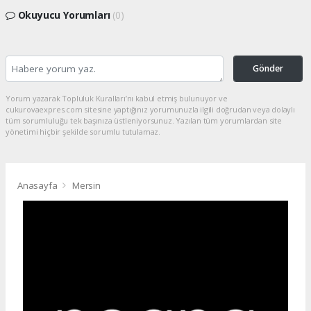
Okuyucu Yorumları
(0)
Gönder
Yorum yazarak Topluluk Kuralları’nı kabul etmiş bulunuyor ve
cukurovaexpres.com sitesine yaptığınız yorumunuzla ilgili doğrudan veya dolaylı
tüm sorumluluğu tek başınıza üstleniyorsunuz. Yazılan tüm yorumlardan site
yönetimi hiçbir şekilde sorumlu tutulamaz.
Anasayfa
Mersin