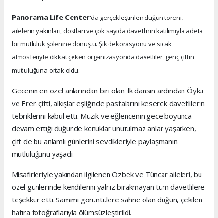
Panorama Life Center
'da gerçekleştirilen düğün töreni,
ailelerin yakınları, dostları ve çok sayıda davetlinin katılımıyla adeta
bir mutluluk şölenine dönüştü. Şık dekorasyonu ve sıcak
atmosferiyle dikkat çeken organizasyonda davetliler, genç çiftin
mutluluğuna ortak oldu.
Gecenin en özel anlarından biri olan ilk dansın ardından Öykü
ve Eren çifti, alkışlar eşliğinde pastalarını keserek davetlilerin
tebriklerini kabul etti. Müzik ve eğlencenin gece boyunca
devam ettiği düğünde konuklar unutulmaz anlar yaşarken,
çift de bu anlamlı günlerini sevdikleriyle paylaşmanın
mutluluğunu yaşadı.
Misafirleriyle yakından ilgilenen Özbek ve Tüncar aileleri, bu
özel günlerinde kendilerini yalnız bırakmayan tüm davetlilere
teşekkür etti. Samimi görüntülere sahne olan düğün, çekilen
hatıra fotoğraflarıyla ölümsüzleştirildi.