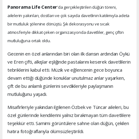
Panorama Life Center
'da gerçekleştirilen düğün töreni,
ailelerin yakınları, dostları ve çok sayıda davetlinin katılımıyla adeta
bir mutluluk şölenine dönüştü. Şık dekorasyonu ve sıcak
atmosferiyle dikkat çeken organizasyonda davetliler, genç çiftin
mutluluğuna ortak oldu.
Gecenin en özel anlarından biri olan ilk dansın ardından Öykü
ve Eren çifti, alkışlar eşliğinde pastalarını keserek davetlilerin
tebriklerini kabul etti. Müzik ve eğlencenin gece boyunca
devam ettiği düğünde konuklar unutulmaz anlar yaşarken,
çift de bu anlamlı günlerini sevdikleriyle paylaşmanın
mutluluğunu yaşadı.
Misafirleriyle yakından ilgilenen Özbek ve Tüncar aileleri, bu
özel günlerinde kendilerini yalnız bırakmayan tüm davetlilere
teşekkür etti. Samimi görüntülere sahne olan düğün, çekilen
hatıra fotoğraflarıyla ölümsüzleştirildi.