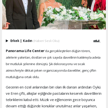
Erkek
|
Kadın
(Haberi Sesli Oku)
Panorama Life Center
'da gerçekleştirilen düğün töreni,
ailelerin yakınları, dostları ve çok sayıda davetlinin katılımıyla adeta
bir mutluluk şölenine dönüştü. Şık dekorasyonu ve sıcak
atmosferiyle dikkat çeken organizasyonda davetliler, genç çiftin
mutluluğuna ortak oldu.
Gecenin en özel anlarından biri olan ilk dansın ardından Öykü
ve Eren çifti, alkışlar eşliğinde pastalarını keserek davetlilerin
tebriklerini kabul etti. Müzik ve eğlencenin gece boyunca
devam ettiği düğünde konuklar unutulmaz anlar yaşarken,