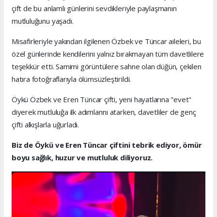
çift de bu anlamlı günlerini sevdikleriyle paylaşmanın
mutluluğunu yaşadı.
Misafirleriyle yakından ilgilenen Özbek ve Tüncar aileleri, bu
özel günlerinde kendilerini yalnız bırakmayan tüm davetlilere
teşekkür etti. Samimi görüntülere sahne olan düğün, çekilen
hatıra fotoğraflarıyla ölümsüzleştirildi.
Öykü Özbek ve Eren Tüncar çifti, yeni hayatlarına "evet"
diyerek mutluluğa ilk adımlarını atarken, davetliler de genç
çifti alkışlarla uğurladı.
Biz de Öykü ve Eren Tüncar çiftini tebrik ediyor, ömür
boyu sağlık, huzur ve mutluluk diliyoruz.