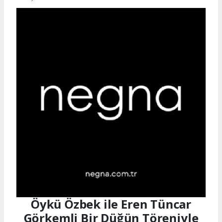
Öykü Özbek ile Eren Tüncar
Görkemli Bir Düğün Töreniyle