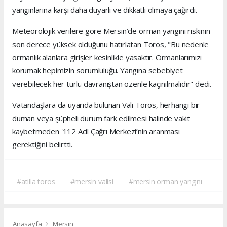
yangınlarına karşı daha duyarlı ve dikkatli olmaya çağırdı.
Meteorolojik verilere göre Mersin’de orman yangını riskinin
son derece yüksek olduğunu hatırlatan Toros, "Bu nedenle
ormanlık alanlara girişler kesinlikle yasaktır. Ormanlarımızı
korumak hepimizin sorumluluğu. Yangına sebebiyet
verebilecek her türlü davranıştan özenle kaçınılmalıdır" dedi.
Vatandaşlara da uyarıda bulunan Vali Toros, herhangi bir
duman veya şüpheli durum fark edilmesi halinde vakit
kaybetmeden '112 Acil Çağrı Merkezi’nin aranması
gerektiğini belirtti.
#atilla toros
#mersin valisi
#mersin orman yangını
Anasayfa
Mersin