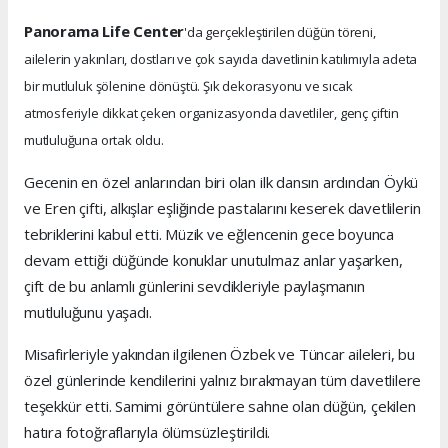
Panorama Life Center
'da gerçekleştirilen düğün töreni,
ailelerin yakınları, dostları ve çok sayıda davetlinin katılımıyla adeta
bir mutluluk şölenine dönüştü. Şık dekorasyonu ve sıcak
atmosferiyle dikkat çeken organizasyonda davetliler, genç çiftin
mutluluğuna ortak oldu.
Gecenin en özel anlarından biri olan ilk dansın ardından Öykü
ve Eren çifti, alkışlar eşliğinde pastalarını keserek davetlilerin
tebriklerini kabul etti. Müzik ve eğlencenin gece boyunca
devam ettiği düğünde konuklar unutulmaz anlar yaşarken,
çift de bu anlamlı günlerini sevdikleriyle paylaşmanın
mutluluğunu yaşadı.
Misafirleriyle yakından ilgilenen Özbek ve Tüncar aileleri, bu
özel günlerinde kendilerini yalnız bırakmayan tüm davetlilere
teşekkür etti. Samimi görüntülere sahne olan düğün, çekilen
hatıra fotoğraflarıyla ölümsüzleştirildi.