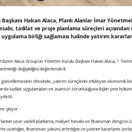
Başkanı Hakan Alaca, Planlı Alanlar İmar Yönetmeliğ
abı, tadilat ve proje planlama süreçleri açısından 
ygulama birliği sağlaması halinde yatırım kararların
 sürdüren Alaca Group’un Yönetim Kurulu Başkanı Hakan Alaca, 1 Tem
etmeliği değişikliğini değerlendirdi.
t güncellemesinin ötesinde, yatırım süreçlerini etkileyen ekonomik bir d
arda tadilat uygulamaları ve asansör zorunluluğuna ilişkin yeni hüküm
ydetti.
ne çıkıyor
rlarının uzun vadeli planlama, maliyet hesabı ve finansman dengesi üz
ini uzattığını, finansman yükünü artırdığını ve yatırım kararlarını zorlaşt