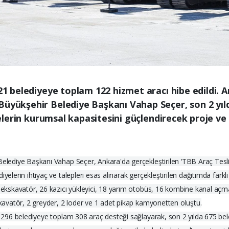
121 belediyeye toplam 122 hizmet aracı hibe edildi.
Büyükşehir Belediye Başkanı Vahap Seçer, son 2 yıl
yelerin kurumsal kapasitesini güçlendirecek proje ve i
Belediye Başkanı Vahap Seçer, Ankara'da gerçekleştirilen ‘TBB Araç Tesli
yelerin ihtiyaç ve talepleri esas alınarak gerçekleştirilen dağıtımda farkl
9 ekskavatör, 26 kazıcı yükleyici, 18 yarım otobüs, 16 kombine kanal açma
kskavatör, 2 greyder, 2 loder ve 1 adet pikap kamyonetten oluştu.
a 296 belediyeye toplam 308 araç desteği sağlayarak, son 2 yılda 675 bele