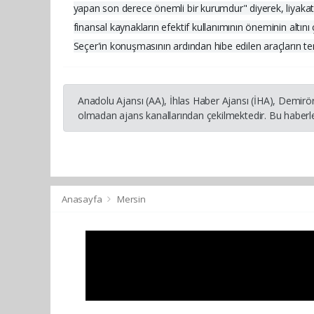
yapan son derece önemli bir kurumdur" diyerek, liyakatli
finansal kaynakların efektif kullanımının öneminin altını ç
Seçer'in konuşmasının ardından hibe edilen araçların tems
Anadolu Ajansı (AA), İhlas Haber Ajansı (İHA), Demirö
olmadan ajans kanallarından çekilmektedir. Bu haberle
Anasayfa
Mersin