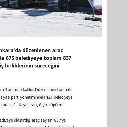
 Ankara'da düzenlenen araç
da 675 belediyeye toplam 837
ş birliklerinin süreceğini
m Töreni'ne katıldı. Düzenlenen tören ile
ı siyasi parti yönetimindeki 121 belediyeye
 aracı, 8 itfaiye aracı, 8 yol süpürme
diyeye ulaştırdığı araç sayısını 837'ye