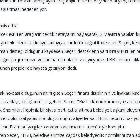
tlerin sunulmasını amaçlayan araç dağıtımı ile belediyelerin altyapı, temi
 sağlanması hedefleniyor.
sis ettik"
leştirilen araçların teknik detaylarını paylaşarak, 2 Mayıs'ta yapılan bir
deneyimlerle hizmetlerin aynı anlayışla sürdürüleceğini ifade eden Seçer, k
kipman desteği olduğunu kaydeden Seçer, desteklerin yanı sıra yürütülen 
diğer projelerimize ve cari harcamalarımıza ayırıyoruz. TBB denince akla 
unan projeler de hayata geçiriyor" dedi.
noktası olduğunun altını çizen Seçer, finans disiplininin ve liyakatli ka
amucu anlayış olduğunu dile getiren Seçer, "Biz bir kamu kurumuyuz ama 
nemlidir. Hepimiz bir siyasi parti çatısı altında belediye başkanı oluyoru
 ve toplumsal yapısında oluşturduğu zafiyetler var. Bunu hepimiz yaşıy
ı var. Bizim bu yargıları ortadan kaldırmamız lazım" diye konuştu.
lirten Seçer, "TBB, belediyelerimize çağdaş belediyecilik normlarını izah