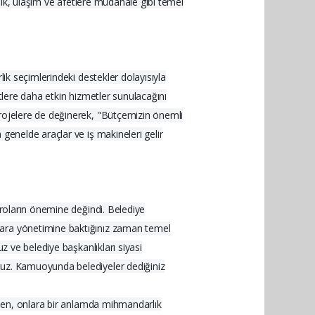
zlik, ulaşım ve afetlere müdahale gibi temel
lik seçimlerindeki destekler dolayısıyla
entlere daha etkin hizmetler sunulacağını
projelere de değinerek, "Bütçemizin önemli
genelde araçlar ve iş makineleri gelir
droların önemine değindi. Belediye
para yönetimine baktığınız zaman temel
z ve belediye başkanlıkları siyasi
oruz. Kamuoyunda belediyeler dediğiniz
 eden, onlara bir anlamda mihmandarlık