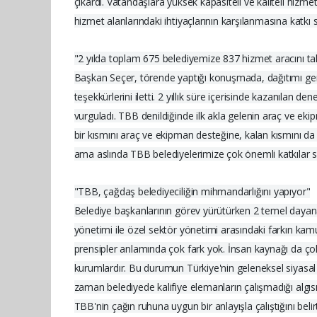
çıkardı. Vatandaşlara yüksek kapasiteli ve kaliteli hizme
hizmet alanlarındaki ihtiyaçlarının karşılanmasına katkı
"2 yılda toplam 675 belediyemize 837 hizmet aracını tah
Başkan Seçer, törende yaptığı konuşmada, dağıtımı gerçek
teşekkürlerini iletti. 2 yıllık süre içerisinde kazanılan 
vurguladı. TBB denildiğinde ilk akla gelenin araç ve e
bir kısmını araç ve ekipman desteğine, kalan kısmını da 
ama aslında TBB belediyelerimize çok önemli katkılar s
"TBB, çağdaş belediyeciliğin mihmandarlığını yapıyor"
Belediye başkanlarının görev yürütürken 2 temel dayanak 
yönetimi ile özel sektör yönetimi arasındaki farkın k
prensipler anlamında çok fark yok. İnsan kaynağı da çok ö
kurumlardır. Bu durumun Türkiye'nin geleneksel siyasal
zaman belediyede kalifiye elemanların çalışmadığı algıs
TBB'nin çağın ruhuna uygun bir anlayışla çalıştığını be