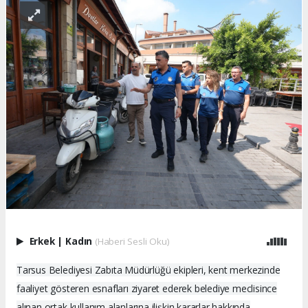
Erkek
|
Kadın
(Haberi Sesli Oku)
Tarsus Belediyesi Zabıta Müdürlüğü ekipleri, kent merkezinde
faaliyet gösteren esnafları ziyaret ederek belediye meclisince
alınan ortak kullanım alanlarına ilişkin kararlar hakkında