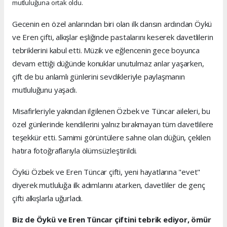
mutluluğuna ortak oldu.
Gecenin en özel anlarından biri olan ilk dansın ardından Öykü
ve Eren çifti, alkışlar eşliğinde pastalarını keserek davetlilerin
tebriklerini kabul etti. Müzik ve eğlencenin gece boyunca
devam ettiği düğünde konuklar unutulmaz anlar yaşarken,
çift de bu anlamlı günlerini sevdikleriyle paylaşmanın
mutluluğunu yaşadı.
Misafirleriyle yakından ilgilenen Özbek ve Tüncar aileleri, bu
özel günlerinde kendilerini yalnız bırakmayan tüm davetlilere
teşekkür etti. Samimi görüntülere sahne olan düğün, çekilen
hatıra fotoğraflarıyla ölümsüzleştirildi.
Öykü Özbek ve Eren Tüncar çifti, yeni hayatlarına "evet"
diyerek mutluluğa ilk adımlarını atarken, davetliler de genç
çifti alkışlarla uğurladı.
Biz de Öykü ve Eren Tüncar çiftini tebrik ediyor, ömür