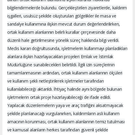
bilgilendirmelerde bulundu. Gerçekleştirilen ziyaretlerde, kaldırım
işgalleri, usulsüz şekilde oluşturulan gölgelikler ile masa ve
sandalye kullanımına ilişkin mevcut durum değerlendirilirken,
ortak kullanım alanlarının belirli kurallar çerçevesinde daha
düzenli hale getirilmesine yönelik süreç hakkında bilgi verildi.
Meclis kararı doğrultusunda, işletmelerin kullanmayı planladıkları
alanlara ilişkin hazırlayacakları projeleri Emlak ve İstimlak
Müdürlüğüne sunabilecekleri belirtildi. İlgili izin süreçlerinin
tamamlanmasının ardından, ortak kullanım alanlarının ölçüleri
ve kullanım şekli netleştirilerek işletmeler tarafından
kullanılabileceği aktarıldı. İhtiyaç halinde aynı bölgede bulunan
işletmelerin ortak proje hazırlayabileceği de ifade edildi.
Yapılacak düzenlemelerin yaya ve araç trafiğini aksatmayacak
şekilde planlanacağı vurgulanırken, kaldırımların asli kullanım
amacının korunması, ortak kullanım alanlarının temiz tutulması
ve kamusal alanların herkes tarafından güvenli şekilde