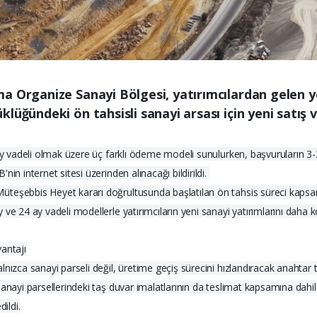
a Organize Sanayi Bölgesi, yatırımcılardan gelen y
lüğündeki ön tahsisli sanayi arsası için yeni satış
 ay vadeli olmak üzere üç farklı ödeme modeli sunulurken, başvuruların 3-
in internet sitesi üzerinden alınacağı bildirildi.
teşebbis Heyet kararı doğrultusunda başlatılan ön tahsis süreci kapsamın
e 24 ay vadeli modellerle yatırımcıların yeni sanayi yatırımlarını daha kol
antajı
nızca sanayi parseli değil, üretime geçiş sürecini hızlandıracak anahtar 
anayi parsellerindeki taş duvar imalatlarının da teslimat kapsamına dahil e
ildi.