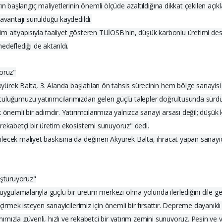
rın başlangıç maliyetlerinin önemli ölçüde azaltıldığına dikkat çekilen a
 avantajı sunulduğu kaydedildi.
 altyapısıyla faaliyet gösteren TÜİOSB'nin, düşük karbonlu üretimi destek
deflediği de aktarıldı.
yoruz"
ek Balta, 3. Alanda başlatılan ön tahsis sürecinin hem bölge sanayisi h
uluğumuzu yatırımcılarımızdan gelen güçlü talepler doğrultusunda sürdür
 önemli bir adımdır. Yatırımcılarımıza yalnızca sanayi arsası değil; düşük 
rekabetçi bir üretim ekosistemi sunuyoruz" dedi.
ecek maliyet baskısına da değinen Akyürek Balta, ihracat yapan sanayicil
uşturuyoruz"
 uygulamalarıyla güçlü bir üretim merkezi olma yolunda ilerlediğini dile
çirmek isteyen sanayicilerimiz için önemli bir fırsattır. Depreme dayanıklı
ızla güvenli, hızlı ve rekabetçi bir yatırım zemini sunuyoruz. Peşin ve v