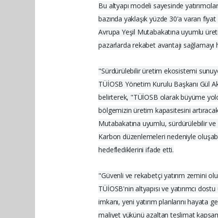
Bu altyapı modeli sayesinde yatırımcıla
bazında yaklaşık yüzde 30'a varan fiyat
Avrupa Yeşil Mutabakatına uyumlu üretim
pazarlarda rekabet avantajı sağlamayı he
"Sürdürülebilir üretim ekosistemi sunu
TÜİOSB Yönetim Kurulu Başkanı Gül Akyür
belirterek, "TÜİOSB olarak büyüme yolc
bölgemizin üretim kapasitesini artıracak
Mutabakatına uyumlu, sürdürülebilir ve 
Karbon düzenlemeleri nedeniyle oluşabil
hedeflediklerini ifade etti.
"Güvenli ve rekabetçi yatırım zemini ol
TÜİOSB'nin altyapısı ve yatırımcı dostu
imkanı, yeni yatırım planlarını hayata ge
maliyet yükünü azaltan teslimat kapsamım