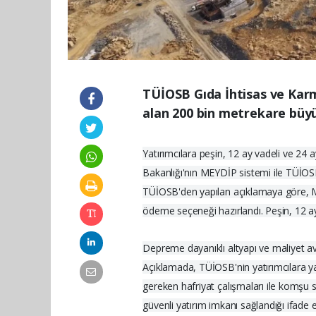
TÜİOSB Gıda İhtisas ve Karm
alan 200 bin metrekare büyük
Yatırımcılara peşin, 12 ay vadeli ve 24
Bakanlığı'nın MEYDİP sistemi ile TÜİOSB'n
TÜİOSB'den yapılan açıklamaya göre, Mü
ödeme seçeneği hazırlandı. Peşin, 12 ay v
Depreme dayanıklı altyapı ve maliyet av
Açıklamada, TÜİOSB'nin yatırımcılara yal
gereken hafriyat çalışmaları ile komşu s
güvenli yatırım imkanı sağlandığı ifade ed