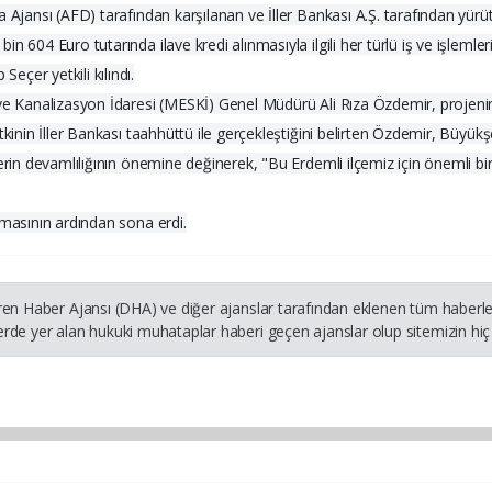
 Ajansı (AFD) tarafından karşılanan ve İller Bankası A.Ş. tarafından yürüt
 604 Euro tutarında ilave kredi alınmasıyla ilgili her türlü iş ve işlemleri
çer yetkili kılındı.
u ve Kanalizasyon İdaresi (MESKİ) Genel Müdürü Ali Rıza Özdemir, proje
kinin İller Bankası taahhüttü ile gerçekleştiğini belirten Özdemir, Büyükş
erin devamlılığının önemine değinerek, "Bu Erdemli ilçemiz için önemli bir
nmasının ardından sona erdi.
ren Haber Ajansı (DHA) ve diğer ajanslar tarafından eklenen tüm haberler
rde yer alan hukuki muhataplar haberi geçen ajanslar olup sitemizin hiç 