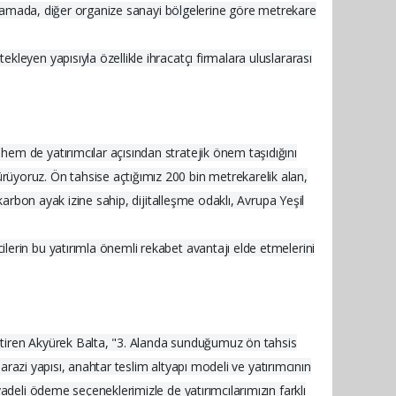
çıklamada, diğer organize sanayi bölgelerine göre metrekare
leyen yapısıyla özellikle ihracatçı firmalara uluslararası
em de yatırımcılar açısından stratejik önem taşıdığını
üyoruz. Ön tahsise açtığımız 200 bin metrekarelik alan,
karbon ayak izine sahip, dijitalleşme odaklı, Avrupa Yeşil
erin bu yatırımla önemli rekabet avantajı elde etmelerini
 getiren Akyürek Balta, "3. Alanda sunduğumuz ön tahsis
 arazi yapısı, anahtar teslim altyapı modeli ve yatırımcının
adeli ödeme seçeneklerimizle de yatırımcılarımızın farklı