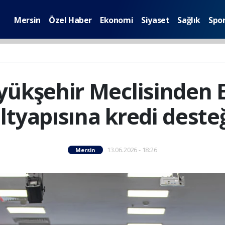
Mersin
Özel Haber
Ekonomi
Siyaset
Sağlık
Spo
yükşehir Meclisinden E
ltyapısına kredi deste
13.06.2026 - 18:26
Mersin