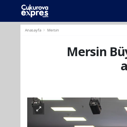
dini
islami
islami
chat
chat
sohbetler
Anasayfa
Mersin
Mersin Bü
a