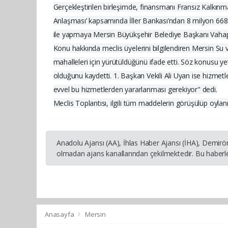
Gerçekleştirilen birleşimde, finansmanı Fransız Kalkınma
Anlaşması’ kapsamında İller Bankası’ndan 8 milyon 668 bin
ile yapmaya Mersin Büyükşehir Belediye Başkanı Vahap Se
Konu hakkında meclis üyelerini bilgilendiren Mersin S
mahalleleri için yürütüldüğünü ifade etti. Söz konusu yet
olduğunu kaydetti. 1. Başkan Vekili Ali Uyan ise hizmetl
evvel bu hizmetlerden yararlanması gerekiyor" dedi.
Meclis Toplantısı, ilgili tüm maddelerin görüşülüp oyla
Anadolu Ajansı (AA), İhlas Haber Ajansı (İHA), Demirö
olmadan ajans kanallarından çekilmektedir. Bu haberle
Anasayfa
Mersin