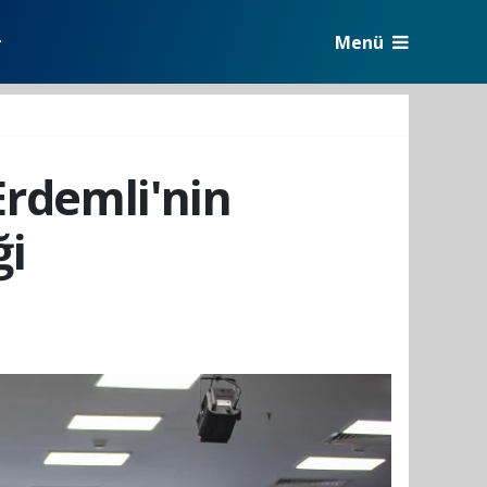
Menü
r
rdemli'nin
ği