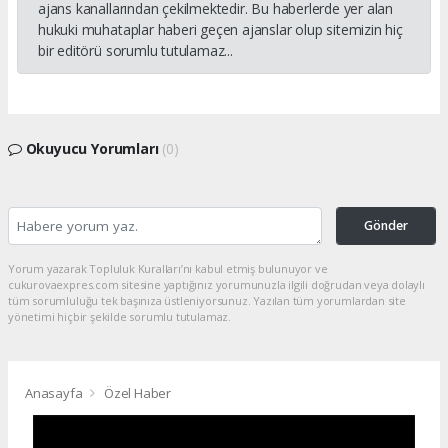
ajans kanallarından çekilmektedir. Bu haberlerde yer alan
hukuki muhataplar haberi geçen ajanslar olup sitemizin hiç
bir editörü sorumlu tutulamaz...
Okuyucu Yorumları
(0)
Gönder
Yorum yazarak Topluluk Kuralları’nı kabul etmiş bulunuyor ve
cukurovaexpres.com sitesine yaptığınız yorumunuzla ilgili doğrudan veya dolaylı
tüm sorumluluğu tek başınıza üstleniyorsunuz. Yazılan tüm yorumlardan site
yönetimi hiçbir şekilde sorumlu tutulamaz.
Anasayfa
Özel Haber