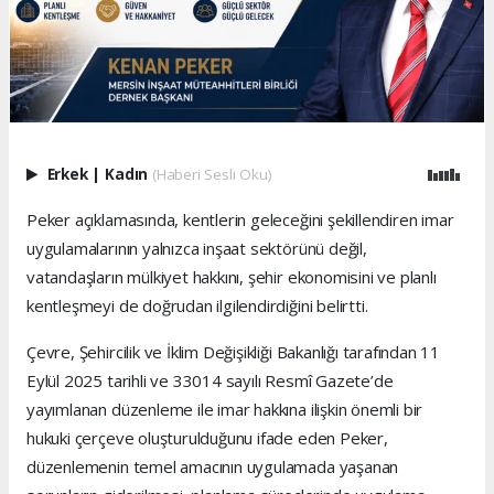
Erkek
|
Kadın
(Haberi Sesli Oku)
Peker açıklamasında, kentlerin geleceğini şekillendiren imar
uygulamalarının yalnızca inşaat sektörünü değil,
vatandaşların mülkiyet hakkını, şehir ekonomisini ve planlı
kentleşmeyi de doğrudan ilgilendirdiğini belirtti.
Çevre, Şehircilik ve İklim Değişikliği Bakanlığı tarafından 11
Eylül 2025 tarihli ve 33014 sayılı Resmî Gazete’de
yayımlanan düzenleme ile imar hakkına ilişkin önemli bir
hukuki çerçeve oluşturulduğunu ifade eden Peker,
düzenlemenin temel amacının uygulamada yaşanan