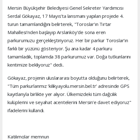
Mersin Büyükşehir Belediyesi Genel Sekreter Yardımcısı
Serdal Gökayaz, 17 Mayıs’ta lansmanı yapılan projede 4.
turun tamamlandığını belirterek, "Toroslar’ın Tırtar
Mahallesi’nden başlayıp Arslanköy’de sona eren
parkurumuzu gerçekleştiriyoruz. Her bir parkur Toroslar’ın
farklı bir yüzünü gösteriyor. Şu ana kadar 4 parkuru
tamamladık, toplamda 38 parkurumuz var. Doğa tutkunlarını
kentimize bekliyoruz" dedi..
Gökayaz, projenin uluslararası boyutta olduğunu belirterek,
"Tüm parkurlarımız ‘kilikyayolu.mersin.bel.tr’ adresinde GPS
kayıtlarıyla birlikte yer alıyor. Ülkemizdeki tüm dağcılık
kulüplerini ve seyahat acentelerini Mersin’e davet ediyoruz"
ifadelerini kullandı.
Katılımcılar memnun