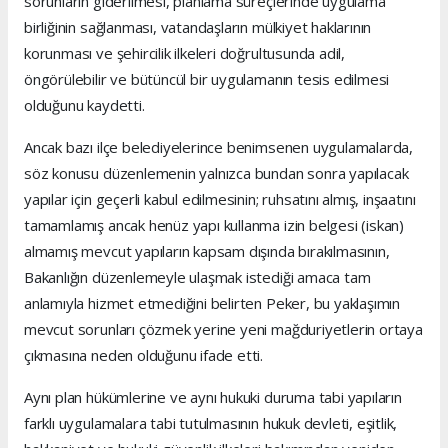
sorunların giderilmesi, planlama süreçlerinde uygulama
birliğinin sağlanması, vatandaşların mülkiyet haklarının
korunması ve şehircilik ilkeleri doğrultusunda adil,
öngörülebilir ve bütüncül bir uygulamanın tesis edilmesi
olduğunu kaydetti.
Ancak bazı ilçe belediyelerince benimsenen uygulamalarda,
söz konusu düzenlemenin yalnızca bundan sonra yapılacak
yapılar için geçerli kabul edilmesinin; ruhsatını almış, inşaatını
tamamlamış ancak henüz yapı kullanma izin belgesi (iskan)
almamış mevcut yapıların kapsam dışında bırakılmasının,
Bakanlığın düzenlemeyle ulaşmak istediği amaca tam
anlamıyla hizmet etmediğini belirten Peker, bu yaklaşımın
mevcut sorunları çözmek yerine yeni mağduriyetlerin ortaya
çıkmasına neden olduğunu ifade etti.
Aynı plan hükümlerine ve aynı hukuki duruma tabi yapıların
farklı uygulamalara tabi tutulmasının hukuk devleti, eşitlik,