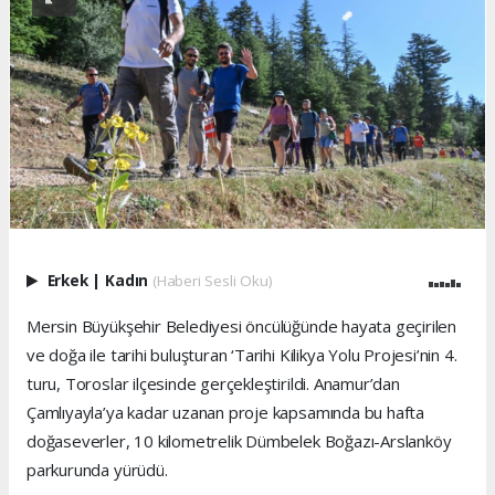
Erkek
|
Kadın
(Haberi Sesli Oku)
Mersin Büyükşehir Belediyesi öncülüğünde hayata geçirilen
ve doğa ile tarihi buluşturan ‘Tarihi Kilikya Yolu Projesi’nin 4.
turu, Toroslar ilçesinde gerçekleştirildi. Anamur’dan
Çamlıyayla’ya kadar uzanan proje kapsamında bu hafta
doğaseverler, 10 kilometrelik Dümbelek Boğazı-Arslanköy
parkurunda yürüdü.