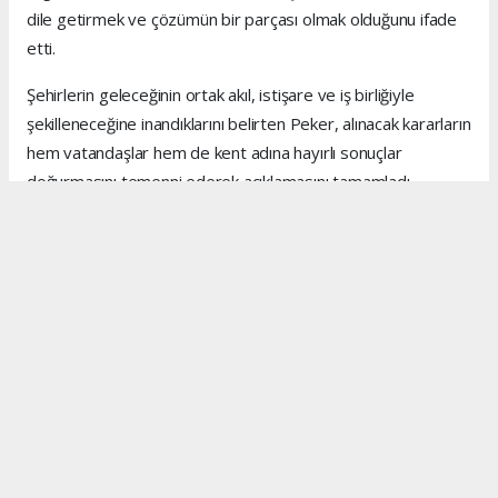
dile getirmek ve çözümün bir parçası olmak olduğunu ifade
etti.
Şehirlerin geleceğinin ortak akıl, istişare ve iş birliğiyle
şekilleneceğine inandıklarını belirten Peker, alınacak kararların
hem vatandaşlar hem de kent adına hayırlı sonuçlar
doğurmasını temenni ederek açıklamasını tamamladı.
Anadolu Ajansı (AA), İhlas Haber Ajansı (İHA), Demirören
Haber Ajansı (DHA) ve diğer ajanslar tarafından eklenen
tüm haberler, sitemizin editörlerinin müdahalesi olmadan
ajans kanallarından çekilmektedir. Bu haberlerde yer alan
hukuki muhataplar haberi geçen ajanslar olup sitemizin hiç
bir editörü sorumlu tutulamaz...