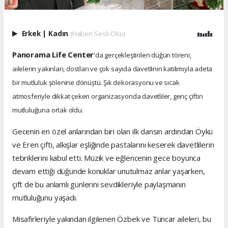
Erkek
|
Kadın
(Haberi Sesli Oku)
Panorama Life Center
'da gerçekleştirilen düğün töreni,
ailelerin yakınları, dostları ve çok sayıda davetlinin katılımıyla adeta
bir mutluluk şölenine dönüştü. Şık dekorasyonu ve sıcak
atmosferiyle dikkat çeken organizasyonda davetliler, genç çiftin
mutluluğuna ortak oldu.
Gecenin en özel anlarından biri olan ilk dansın ardından Öykü
ve Eren çifti, alkışlar eşliğinde pastalarını keserek davetlilerin
tebriklerini kabul etti. Müzik ve eğlencenin gece boyunca
devam ettiği düğünde konuklar unutulmaz anlar yaşarken,
çift de bu anlamlı günlerini sevdikleriyle paylaşmanın
mutluluğunu yaşadı.
Misafirleriyle yakından ilgilenen Özbek ve Tüncar aileleri, bu