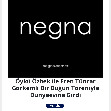
Öykü Özbek ile Eren Tüncar
Görkemli Bir Düğün Töreniyle
Dünyaevine Girdi
MERSIN