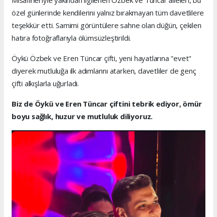
Misafirleriyle yakından ilgilenen Özbek ve Tüncar aileleri, bu
özel günlerinde kendilerini yalnız bırakmayan tüm davetlilere
teşekkür etti. Samimi görüntülere sahne olan düğün, çekilen
hatıra fotoğraflarıyla ölümsüzleştirildi.
Öykü Özbek ve Eren Tüncar çifti, yeni hayatlarına "evet"
diyerek mutluluğa ilk adımlarını atarken, davetliler de genç
çifti alkışlarla uğurladı.
Biz de Öykü ve Eren Tüncar çiftini tebrik ediyor, ömür
boyu sağlık, huzur ve mutluluk diliyoruz.