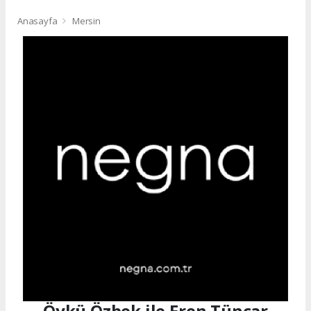
Anasayfa
Mersin
Öykü Özbek ile Eren Tüncar