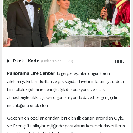
Erkek
|
Kadın
(Haberi Sesli Oku)
Panorama Life Center
'da gerçekleştirilen düğün töreni,
ailelerin yakınları, dostları ve çok sayıda davetlinin katılımıyla adeta
bir mutluluk şölenine dönüştü. Şık dekorasyonu ve sıcak
atmosferiyle dikkat çeken organizasyonda davetliler, genç çiftin
mutluluğuna ortak oldu.
Gecenin en özel anlarından biri olan ilk dansın ardından Öykü
ve Eren çifti, alkışlar eşliğinde pastalarını keserek davetlilerin