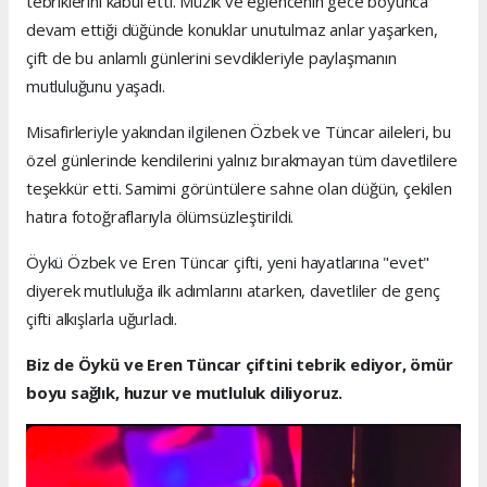
tebriklerini kabul etti. Müzik ve eğlencenin gece boyunca
devam ettiği düğünde konuklar unutulmaz anlar yaşarken,
çift de bu anlamlı günlerini sevdikleriyle paylaşmanın
mutluluğunu yaşadı.
Misafirleriyle yakından ilgilenen Özbek ve Tüncar aileleri, bu
özel günlerinde kendilerini yalnız bırakmayan tüm davetlilere
teşekkür etti. Samimi görüntülere sahne olan düğün, çekilen
hatıra fotoğraflarıyla ölümsüzleştirildi.
Öykü Özbek ve Eren Tüncar çifti, yeni hayatlarına "evet"
diyerek mutluluğa ilk adımlarını atarken, davetliler de genç
çifti alkışlarla uğurladı.
Biz de Öykü ve Eren Tüncar çiftini tebrik ediyor, ömür
boyu sağlık, huzur ve mutluluk diliyoruz.