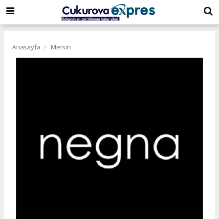
dini
islami
islami
chat
chat
sohbetler
Anasayfa
Mersin