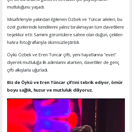
mutluluğunu yaşadı.
Misafirleriyle yakından ilgilenen Özbek ve Tüncar aileleri, bu
özel günlerinde kendilerini yalnız bırakmayan tüm davetlilere
teşekkür etti. Samimi görüntülere sahne olan düğün, çekilen
hatıra fotoğraflarıyla ölümsüzleştirildi.
Öykü Özbek ve Eren Tüncar çifti, yeni hayatlarına "evet"
diyerek mutluluğa ilk adımlarını atarken, davetliler de genç
çifti alkışlarla uğurladı.
Biz de Öykü ve Eren Tüncar çiftini tebrik ediyor, ömür
boyu sağlık, huzur ve mutluluk diliyoruz.