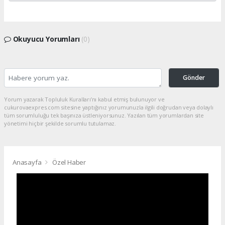
Okuyucu Yorumları
(0)
Gönder
Yorum yazarak Topluluk Kuralları’nı kabul etmiş bulunuyor ve
cukurovaexpres.com sitesine yaptığınız yorumunuzla ilgili doğrudan veya dolaylı
tüm sorumluluğu tek başınıza üstleniyorsunuz. Yazılan tüm yorumlardan site
yönetimi hiçbir şekilde sorumlu tutulamaz.
Anasayfa
Özel Haber