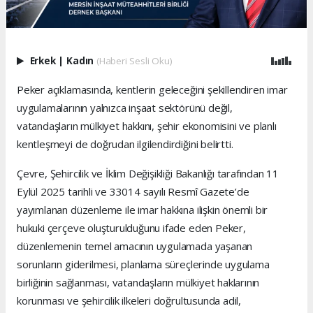
Erkek
|
Kadın
(Haberi Sesli Oku)
Peker açıklamasında, kentlerin geleceğini şekillendiren imar
uygulamalarının yalnızca inşaat sektörünü değil,
vatandaşların mülkiyet hakkını, şehir ekonomisini ve planlı
kentleşmeyi de doğrudan ilgilendirdiğini belirtti.
Çevre, Şehircilik ve İklim Değişikliği Bakanlığı tarafından 11
Eylül 2025 tarihli ve 33014 sayılı Resmî Gazete’de
yayımlanan düzenleme ile imar hakkına ilişkin önemli bir
hukuki çerçeve oluşturulduğunu ifade eden Peker,
düzenlemenin temel amacının uygulamada yaşanan
sorunların giderilmesi, planlama süreçlerinde uygulama
birliğinin sağlanması, vatandaşların mülkiyet haklarının
korunması ve şehircilik ilkeleri doğrultusunda adil,