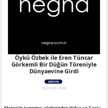
Öykü Özbek ile Eren Tüncar
Görkemli Bir Düğün Töreniyle
Dünyaevine Girdi
MERSIN
28.07.2026 - 09:48
Mersin'in tanınmış ailelerinden Hülya ve Tanju