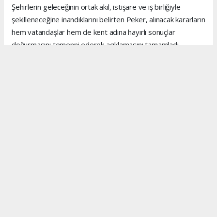
Şehirlerin geleceğinin ortak akıl, istişare ve iş birliğiyle
şekilleneceğine inandıklarını belirten Peker, alınacak kararların
hem vatandaşlar hem de kent adına hayırlı sonuçlar
doğurmasını temenni ederek açıklamasını tamamladı.
Anadolu Ajansı (AA), İhlas Haber Ajansı (İHA), Demirören
Haber Ajansı (DHA) ve diğer ajanslar tarafından eklenen
tüm haberler, sitemizin editörlerinin müdahalesi olmadan
ajans kanallarından çekilmektedir. Bu haberlerde yer alan
hukuki muhataplar haberi geçen ajanslar olup sitemizin hiç
bir editörü sorumlu tutulamaz...
#kenan peker
#mersin inşaat
#mersin
#inşaat