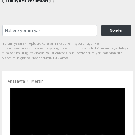
Okuyucu Yorumları
(0)
Gönder
Yorum yazarak Topluluk Kuralları’nı kabul etmiş bulunuyor ve
cukurovaexpres.com sitesine yaptığınız yorumunuzla ilgili doğrudan veya dolaylı
tüm sorumluluğu tek başınıza üstleniyorsunuz. Yazılan tüm yorumlardan site
yönetimi hiçbir şekilde sorumlu tutulamaz.
Anasayfa
Mersin