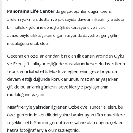
Panorama Life Center
'da gerçekleştirilen düğün töreni,
ailelerin yakınları, dostları ve çok sayıda davetlinin katılımıyla adeta
bir mutluluk şölenine dönüştü. Şık dekorasyonu ve sıcak
atmosferiyle dikkat çeken organizasyonda davetliler, genç çiftin
mutluluğuna ortak oldu.
Gecenin en özel anlarından biri olan ilk dansın ardından Öykü
ve Eren çifti, alkışlar eşliğinde pastalarını keserek davetlilerin
tebriklerini kabul etti. Müzik ve eğlencenin gece boyunca
devam ettiği düğünde konuklar unutulmaz anlar yaşarken,
çift de bu anlamlı günlerini sevdikleriyle paylaşmanın
mutluluğunu yaşadı.
Misafirleriyle yakından ilgilenen Özbek ve Tüncar aileleri, bu
özel günlerinde kendilerini yalnız bırakmayan tüm davetlilere
teşekkür etti. Samimi görüntülere sahne olan düğün, çekilen
hatıra fotoğraflarıyla ölümsüzleştirildi.