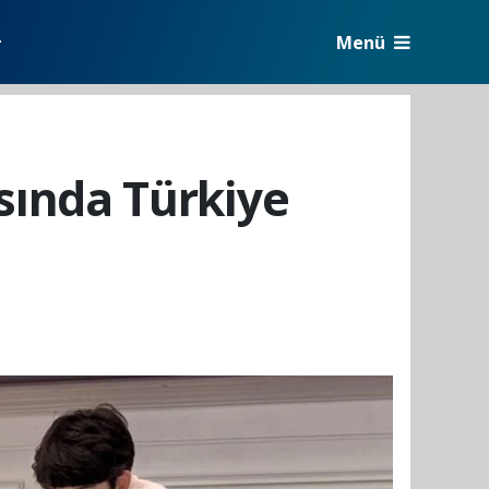
Menü
r
sında Türkiye