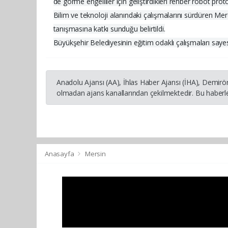
de görme engelliler için geliştirdikleri rehber robot prot
Bilim ve teknoloji alanındaki çalışmalarını sürdüren Mer
tanışmasına katkı sunduğu belirtildi.
Büyükşehir Belediyesinin eğitim odaklı çalışmaları sayesin
Anadolu Ajansı (AA), İhlas Haber Ajansı (İHA), Demirö
olmadan ajans kanallarından çekilmektedir. Bu haberle
Anasayfa
Mersin