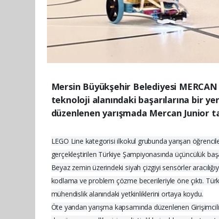
Mersin Büyükşehir Belediyesi MERCAN 10
teknoloji alanındaki başarılarına bir 
düzenlenen yarışmada Mercan Junior ta
LEGO Line kategorisi ilkokul grubunda yarışan öğrencil
gerçekleştirilen Türkiye Şampiyonasında üçüncülük başa
Beyaz zemin üzerindeki siyah çizgiyi sensörler aracılığ
kodlama ve problem çözme becerileriyle öne çıktı. Türkiy
mühendislik alanındaki yetkinliklerini ortaya koydu.
Öte yandan yarışma kapsamında düzenlenen Girişimcilik