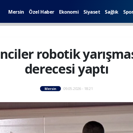
Mersin
Özel Haber
Ekonomi
Siyaset
Sağlık
Spo
enciler robotik yarışma
derecesi yaptı
09.05.2026 - 18:21
Mersin