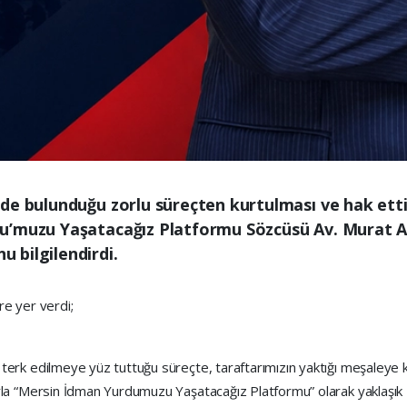
de bulunduğu zorlu süreçten kurtulması ve hak ett
u’muzu Yaşatacağız Platformu Sözcüsü Av. Murat Al
 bilgilendirdi.
re yer verdi;
rk edilmeye yüz tuttuğu süreçte, taraftarımızın yaktığı meşaleye k
a “Mersin İdman Yurdumuzu Yaşatacağız Platformu” olarak yaklaşık 2