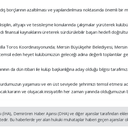
dış borçlarının azaltılması ve yapılandırılması noktasında önemli bir
disiplin, altyapı ve tesisleşme konularında çalışmalar yürüterek kul
i finansal kaynaklarını üreterek sürdürülebilir başarı hedefi doğrultu
tilla Toros Koordinasyonunda; Mersin Büyükşehir Belediyesi, Mersin
 temsil eden heyet kulübümüzün geleceği adına değerli toplantılar ge
nının da dün itibari ile kulüp başkanlığına aday olduğu bilgisi tarafımız
rdumuzun yaşaması ve en üst seviyede şehrimizi temsil etmesi adı
nacak kararın ve oluşacak inisiyatifin her zaman yanında olduğumuzun 
ı (İHA), Demirören Haber Ajansı (DHA) ve diğer ajanslar tarafından ekle
dir. Bu haberlerde yer alan hukuki muhataplar haberi geçen ajanslar olu