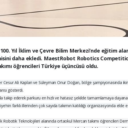
0. Yıl İklim ve Çevre Bilim Merkezi’nde eğitim alan
yenisini daha ekledi. MaestRobot Robotics Competit
kımı öğrencileri Türkiye üçüncüsü oldu.
er Cesur Ali Kaplan ve Süleyman Onur Doğan, bölge şampiyonasında ikinci
rısı gösterdi.
ıyla takip ederek parkuru en hızlı ve hatasız şekilde tamamlamaya dayana
e’nin farklı illerinden çok sayıda takımın katıldığı organizasyonda elde e
 Robotik Teknolojileri alanında ortaokul Mercan takımı öğrencileri De