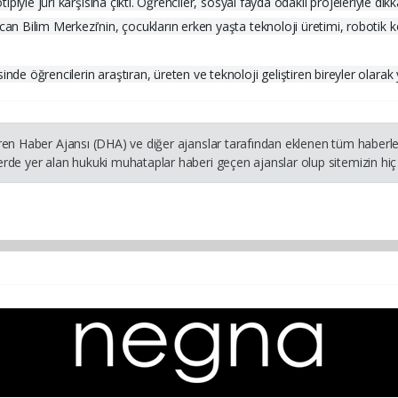
otipiyle jüri karşısına çıktı. Öğrenciler, sosyal fayda odaklı projeleriyle 
can Bilim Merkezi’nin, çocukların erken yaşta teknoloji üretimi, robotik 
de öğrencilerin araştıran, üreten ve teknoloji geliştiren bireyler olarak y
ren Haber Ajansı (DHA) ve diğer ajanslar tarafından eklenen tüm haberler
rde yer alan hukuki muhataplar haberi geçen ajanslar olup sitemizin hiç 