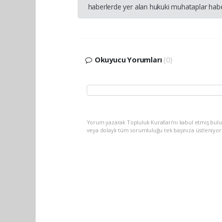
haberlerde yer alan hukuki muhataplar haber
Okuyucu Yorumları
(0)
Yorum yazarak Topluluk Kuralları’nı kabul etmiş bul
veya dolaylı tüm sorumluluğu tek başınıza üstleniyo