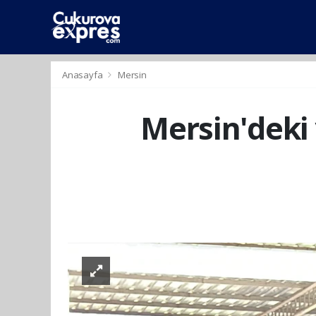
dini
islami
islami
chat
chat
sohbetler
Anasayfa
Mersin
Mersin'deki