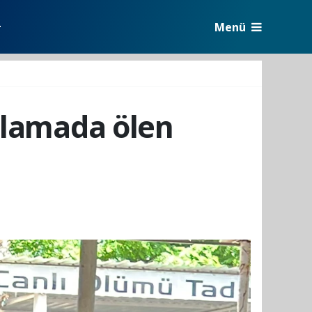
Menü
r
tlamada ölen