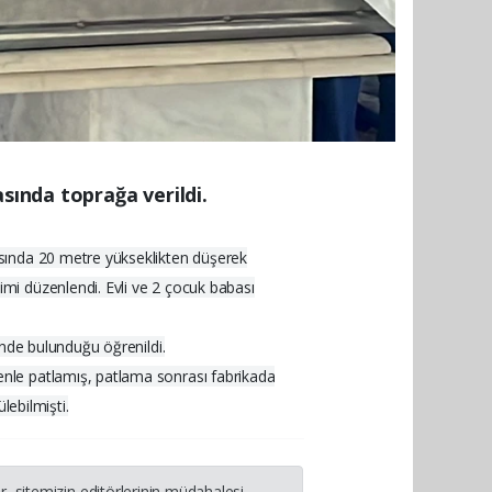
sında toprağa verildi.
asında 20 metre yükseklikten düşerek
mi düzenlendi. Evli ve 2 çocuk babası
inde bulunduğu öğrenildi.
nle patlamış, patlama sonrası fabrikada
lebilmişti.
, sitemizin editörlerinin müdahalesi