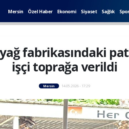
Mersin
Özel Haber
Ekonomi
Siyaset
Sağlık
Spo
 yağ fabrikasındaki pa
işçi toprağa verildi
14.05.2026 - 17:29
Mersin