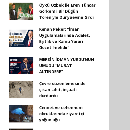
Öykü Özbek ile Eren Tüncar
Görkemli Bir Düğün
Töreniyle Dünyaevine Girdi
Kenan Peker: “İmar
Uygulamalarında Adalet,
Eşitlik ve Kamu Yararı
Gözetilmelidir”
MERSİN İDMAN YURDU’NUN
UMUDU “MURAT
ALTINDERE”
Çevre düzenlemesinde
çıkan lahit, inşaatı
durdurdu
Cennet ve cehennem
obruklarında ziyaretçi
yoğunluğu