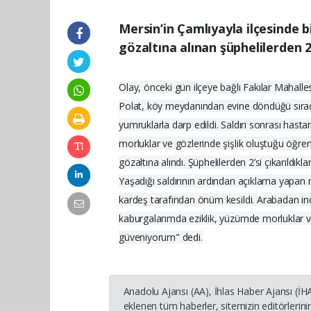
Mersin’in Çamlıyayla ilçesinde b
gözaltına alınan şüphelilerden 2
Olay, önceki gün ilçeye bağlı Fakılar Mahal
Polat, köy meydanından evine döndüğü sırada 
yumruklarla darp edildi. Saldırı sonrası hast
morluklar ve gözlerinde şişlik oluştuğu öğreni
gözaltına alındı. Şüphelilerden 2’si çıkarıldık
Yaşadığı saldırının ardından açıklama yapa
kardeş tarafından önüm kesildi. Arabadan ind
kaburgalarımda eziklik, yüzümde morluklar ve
güveniyorum" dedi.
Anadolu Ajansı (AA), İhlas Haber Ajansı (İ
eklenen tüm haberler, sitemizin editörleri