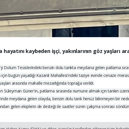
hayatını kaybeden işçi, yakınlarının göz yaşları ara
erji Dolum Tesislerindeki benzin dolu tankta meydana gelen patlama sır
çin bugün yaşadığı Kazanlı Mahallesi'ndeki taziye evinde cenaze merasi
aşları arasında mahalle mezarlığında toprağa verildi.
nilen Süleyman Güner'in, patlama sırasında numune almak için tankın üzer
rinde meydana gelen olayda, benzin dolu tank henüz bilinmeyen bir nede
dışından gelen ekiplerin de desteği ile saatler süren çalışma sonrası söndürü
ren Haber Ajansı (DHA) ve diğer ajanslar tarafından eklenen tüm haberler