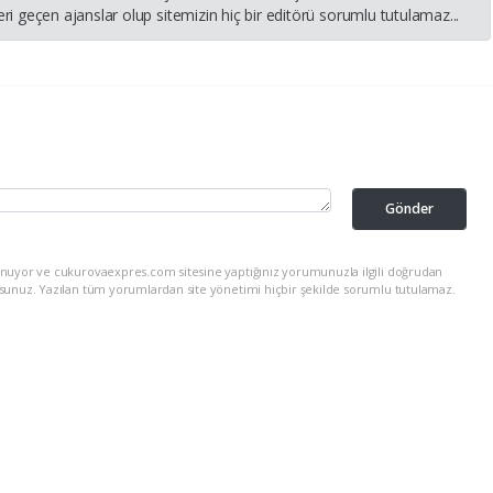
i geçen ajanslar olup sitemizin hiç bir editörü sorumlu tutulamaz...
Gönder
unuyor ve cukurovaexpres.com sitesine yaptığınız yorumunuzla ilgili doğrudan
rsunuz. Yazılan tüm yorumlardan site yönetimi hiçbir şekilde sorumlu tutulamaz.