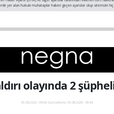
rde yer alan hukuki muhataplar haberi geçen ajanslar olup sitemizin hiç 
dırı olayında 2 şüphel
05.08.2026 - 09:44, Güncelleme: 05.08.2026 - 09:44