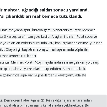
ir muhtar, uğradığı saldırı sonucu yaralandı,
’si çıkarıldıkları mahkemece tutuklandı.
lesi'nde meydana geldi. İddiaya göre, Mahallenin muhtarı Mehmet
3 kardeş tarafından yolu kesildi. Araçtan indirilen Polat sopa ve
aneye kaldırılan Polat’ın burnunda kırık, kaburgalarında ezilme, yüzünde
ldi. Olayla ilgili başlatılan soruşturma kapsamında şüpheliler
ları mahkemece tutuklandı.
n muhtar Mehmet Polat, "Köy meydanından evime gelirken yolda üç
irilip sopalar ve yumruklarla darp edildim. Burnumda kırık,
 gözlerimde şişlik var. Şüphelilerden şikayetçiyim, adalete
HA), Demirören Haber Ajansı (DHA) ve diğer ajanslar tarafından
nin müdahalesi olmadan ajans kanallarından çekilmektedir. Bu