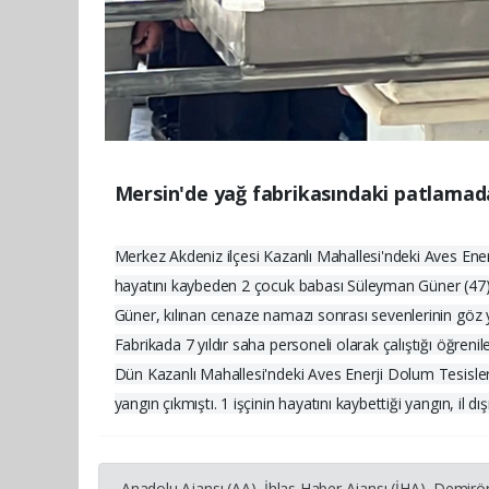
Mersin'de yağ fabrikasındaki patlamada 
Merkez Akdeniz ilçesi Kazanlı Mahallesi'ndeki Aves En
hayatını kaybeden 2 çocuk babası Süleyman Güner (47) i
Güner, kılınan cenaze namazı sonrası sevenlerinin göz y
Fabrikada 7 yıldır saha personeli olarak çalıştığı öğre
Dün Kazanlı Mahallesi'ndeki Aves Enerji Dolum Tesisle
yangın çıkmıştı. 1 işçinin hayatını kaybettiği yangın, il 
Anadolu Ajansı (AA), İhlas Haber Ajansı (İHA), Demirö