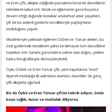
ve Eren çifti, alkışlar eşliğinde pastalarını keserek davetlilerin
tebriklerini kabul etti. Müzik ve eğlencenin gece boyunca
devam ettiği düğünde konuklar unutulmaz anlar yaşarken,
çift de bu anlamlı günlerini sevdikleriyle paylaşmanın
mutluluğunu yaşadı.
Misafirleriyle yakından ilgilenen Özbek ve Tüncar aileleri, bu
özel günlerinde kendilerini yalnız bırakmayan tüm davetlilere
teşekkür etti. Samimi görüntülere sahne olan düğün, çekilen
hatıra fotoğraflarıyla ölümsüzleştirildi.
Öykü Özbek ve Eren Tüncar çifti, yeni hayatlarına "evet"
diyerek mutluluğa ilk adımlarını atarken, davetliler de genç
çifti alkışlarla uğurladı.
Biz de Öykü ve Eren Tüncar çiftini tebrik ediyor, ömür
boyu sağlık, huzur ve mutluluk diliyoruz.