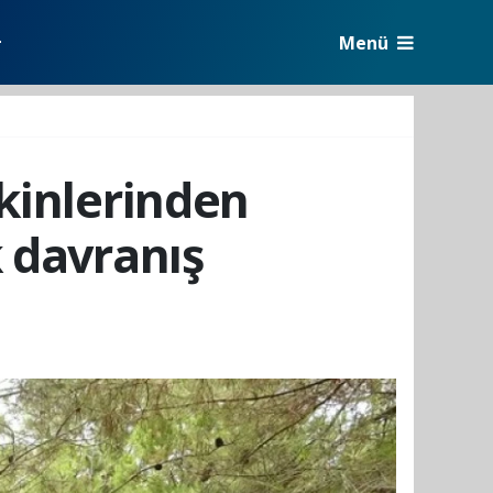
Menü
r
kinlerinden
 davranış