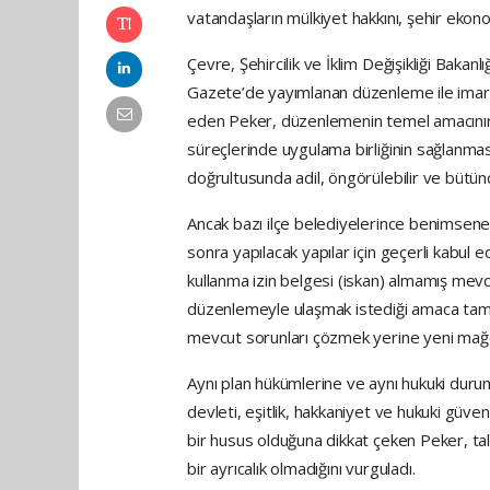
vatandaşların mülkiyet hakkını, şehir ekonom
Çevre, Şehircilik ve İklim Değişikliği Bakan
Gazete’de yayımlanan düzenleme ile imar h
eden Peker, düzenlemenin temel amacının
süreçlerinde uygulama birliğinin sağlanması,
doğrultusunda adil, öngörülebilir ve bütün
Ancak bazı ilçe belediyelerince benimse
sonra yapılacak yapılar için geçerli kabul 
kullanma izin belgesi (iskan) almamış mevcu
düzenlemeyle ulaşmak istediği amaca tam 
mevcut sorunları çözmek yerine yeni mağd
Aynı plan hükümlerine ve aynı hukuki durum
devleti, eşitlik, hakkaniyet ve hukuki güve
bir husus olduğuna dikkat çeken Peker, tale
bir ayrıcalık olmadığını vurguladı.