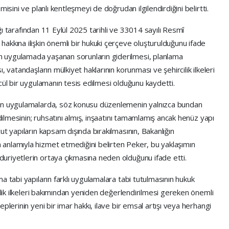
isini ve planlı kentleşmeyi de doğrudan ilgilendirdiğini belirtti.
lığı tarafından 11 Eylül 2025 tarihli ve 33014 sayılı Resmî
akkına ilişkin önemli bir hukuki çerçeve oluşturulduğunu ifade
 uygulamada yaşanan sorunların giderilmesi, planlama
 vatandaşların mülkiyet haklarının korunması ve şehircilik ilkeleri
cül bir uygulamanın tesis edilmesi olduğunu kaydetti.
nen uygulamalarda, söz konusu düzenlemenin yalnızca bundan
edilmesinin; ruhsatını almış, inşaatını tamamlamış ancak henüz yapı
t yapıların kapsam dışında bırakılmasının, Bakanlığın
anlamıyla hizmet etmediğini belirten Peker, bu yaklaşımın
uriyetlerin ortaya çıkmasına neden olduğunu ifade etti.
a tabi yapıların farklı uygulamalara tabi tutulmasının hukuk
nlik ilkeleri bakımından yeniden değerlendirilmesi gereken önemli
plerinin yeni bir imar hakkı, ilave bir emsal artışı veya herhangi