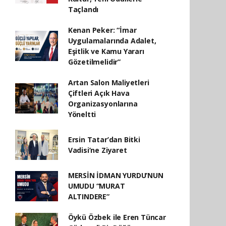
Taçlandı
Kenan Peker: “İmar
Uygulamalarında Adalet,
Eşitlik ve Kamu Yararı
Gözetilmelidir”
Artan Salon Maliyetleri
Çiftleri Açık Hava
Organizasyonlarına
Yöneltti
Ersin Tatar’dan Bitki
Vadisi’ne Ziyaret
MERSİN İDMAN YURDU’NUN
UMUDU “MURAT
ALTINDERE”
Öykü Özbek ile Eren Tüncar