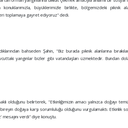
nuklarımızla, büyüklerimizle birlikte, bölgemizdeki piknik ala
nleri toplamaya gayret ediyoruz" dedi.
adıklarından bahseden Şahin, "Biz burada piknik alanlarına bırakıl
uttaki yangınlar bizler gibi vatandaşları üzmektedir. Bundan dola
aklı olduğunu belirterek, "Etkinliğimizin amacı yalnızca doğayı te
 bireyin doğaya karşı sorumluluğu olduğunu vurgulamaktı. Etkinlik son
z' mesajını verdi" diye konuştu.