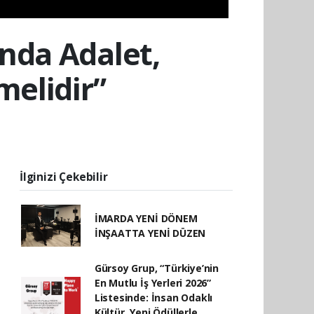
nda Adalet,
melidir”
İlginizi Çekebilir
İMARDA YENİ DÖNEM
İNŞAATTA YENİ DÜZEN
Gürsoy Grup, “Türkiye’nin
En Mutlu İş Yerleri 2026”
Listesinde: İnsan Odaklı
Kültür, Yeni Ödüllerle