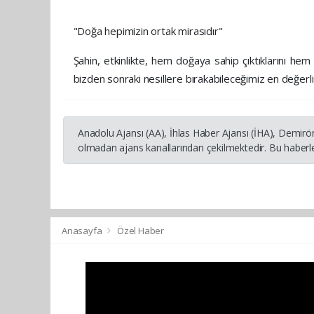
"Doğa hepimizin ortak mirasıdır"
Şahin, etkinlikte, hem doğaya sahip çıktıklarını he
bizden sonraki nesillere bırakabileceğimiz en değerl
Anadolu Ajansı (AA), İhlas Haber Ajansı (İHA), Demirö
olmadan ajans kanallarından çekilmektedir. Bu haberle
Anasayfa
Özel Haber