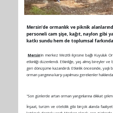
Mersin'de ormanlık ve piknik alanlarınd
personeli cam şişe, kağıt, naylon gibi 
katkı sundu hem de toplumsal farkındal
Mersin
'in merkez Mezitli ilçesine bağlı Kuyuluk O
etkinliği düzenlendi. Etkinliğe, yaş almış bireyler ve
geri dönüşüme kazandırdı. Etkinlik öncesinde, yaşlı b
orman yangınına karşı yapılması gerekenler hakkında 
"Son günlerde artan orman yangınlarına dikkat çekm
İnşaat, turizm ve otelcilik gibi birçok alanda faali
katılarak destek verdi. Merkez olarak, son günlerde a