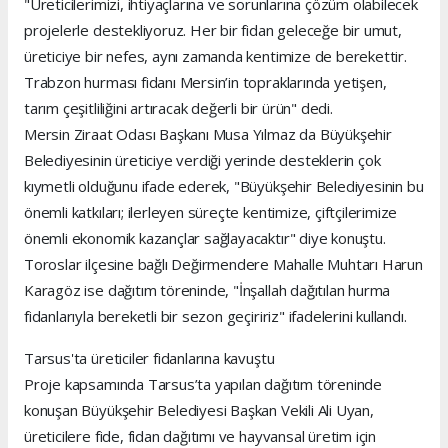
"Üreticilerimizi, ihtiyaçlarına ve sorunlarına çözüm olabilecek
projelerle destekliyoruz. Her bir fidan geleceğe bir umut,
üreticiye bir nefes, aynı zamanda kentimize de berekettir.
Trabzon hurması fidanı Mersin’in topraklarında yetişen,
tarım çeşitliliğini artıracak değerli bir ürün" dedi.
Mersin Ziraat Odası Başkanı Musa Yılmaz da Büyükşehir
Belediyesinin üreticiye verdiği yerinde desteklerin çok
kıymetli olduğunu ifade ederek, "Büyükşehir Belediyesinin bu
önemli katkıları; ilerleyen süreçte kentimize, çiftçilerimize
önemli ekonomik kazançlar sağlayacaktır" diye konuştu.
Toroslar ilçesine bağlı Değirmendere Mahalle Muhtarı Harun
Karagöz ise dağıtım töreninde, "İnşallah dağıtılan hurma
fidanlarıyla bereketli bir sezon geçiririz" ifadelerini kullandı.
Tarsus'ta üreticiler fidanlarına kavuştu
Proje kapsamında Tarsus’ta yapılan dağıtım töreninde
konuşan Büyükşehir Belediyesi Başkan Vekili Ali Uyan,
üreticilere fide, fidan dağıtımı ve hayvansal üretim için