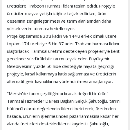
üreticilere Trabzon Hurması fidanı teslim edildi. Projeyle
üreticiler meyve yetiştiriciliğine teşvik edilirken, ürün
deseninin zenginleştirilmesi ve tarım alanlarından daha
yüksek verim alınması hedefleniyor.
Proje kapsamında 30’u kadın ve 144’ü erkek olmak üzere
toplam 174 üreticiye 5 bin 97 adet Trabzon hurması fidanı
ulaştırılacak. Tarımsal üretimi destekleyen projeleriyle kent
genelinde sürdürülebilir tarımı teşvik eden Büyükşehir
Belediyesinin yüzde 50 hibe desteğiyle hayata geçirdiği
projeyle, kırsal kalkınmaya katkı sağlanması ve üreticilerin
alternatif gelir kaynaklarına yönlendirilmesi amaçlanıyor.
"Mersin’de tarım çeşitliliğini artıracak değerli bir ürün"
Tarımsal Hizmetler Dairesi Başkanı Selçuk Şahutoğlu, tarımı
bütüncül olarak değerlendirdiklerini belirterek, üretimden
hasada, ürünlerin işlenmesinden pazarlanmasına kadar her
alanda üreticileri desteklediklerini kaydetti. Şahutoğlu,