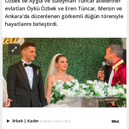
Özbek ile Aygül ve Süleyman Tüncar ailelerinin
evlatları Öykü Özbek ve Eren Tüncar, Mersin ve
Ankara'da düzenlenen görkemli düğün töreniyle
hayatlarını birleştirdi.
Erkek
|
Kadın
(Haberi Sesli Oku)