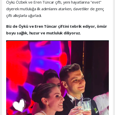
Öykü Özbek ve Eren Tüncar çifti, yeni hayatlarına "evet"
diyerek mutluluğa ilk adımlarını atarken, davetliler de genç
çifti alkışlarla uğurladı.
Biz de Öykü ve Eren Tüncar çiftini tebrik ediyor, ömür
boyu sağlık, huzur ve mutluluk diliyoruz.