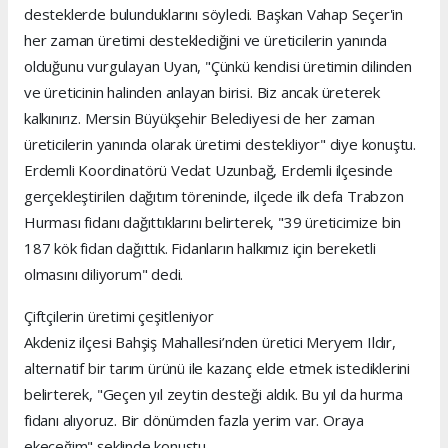
desteklerde bulunduklarını söyledi. Başkan Vahap Seçer'in
her zaman üretimi desteklediğini ve üreticilerin yanında
olduğunu vurgulayan Uyan, "Çünkü kendisi üretimin dilinden
ve üreticinin halinden anlayan birisi. Biz ancak üreterek
kalkınırız. Mersin Büyükşehir Belediyesi de her zaman
üreticilerin yanında olarak üretimi destekliyor" diye konuştu.
Erdemli Koordinatörü Vedat Uzunbağ, Erdemli ilçesinde
gerçekleştirilen dağıtım töreninde, ilçede ilk defa Trabzon
Hurması fidanı dağıttıklarını belirterek, "39 üreticimize bin
187 kök fidan dağıttık. Fidanların halkımız için bereketli
olmasını diliyorum" dedi.
Çiftçilerin üretimi çeşitleniyor
Akdeniz ilçesi Bahşiş Mahallesi’nden üretici Meryem Ildır,
alternatif bir tarım ürünü ile kazanç elde etmek istediklerini
belirterek, "Geçen yıl zeytin desteği aldık. Bu yıl da hurma
fidanı alıyoruz. Bir dönümden fazla yerim var. Oraya
ekeceğim" şeklinde konuştu.