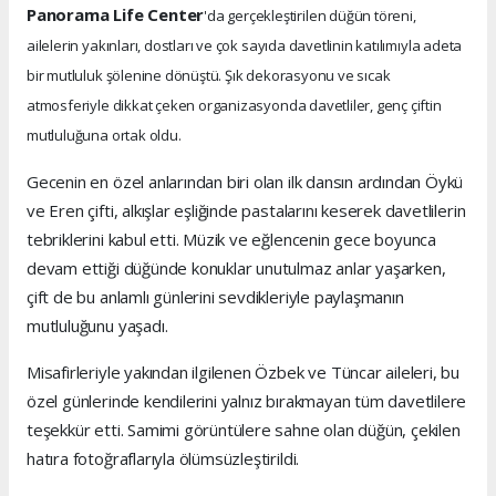
Panorama Life Center
'da gerçekleştirilen düğün töreni,
ailelerin yakınları, dostları ve çok sayıda davetlinin katılımıyla adeta
bir mutluluk şölenine dönüştü. Şık dekorasyonu ve sıcak
atmosferiyle dikkat çeken organizasyonda davetliler, genç çiftin
mutluluğuna ortak oldu.
Gecenin en özel anlarından biri olan ilk dansın ardından Öykü
ve Eren çifti, alkışlar eşliğinde pastalarını keserek davetlilerin
tebriklerini kabul etti. Müzik ve eğlencenin gece boyunca
devam ettiği düğünde konuklar unutulmaz anlar yaşarken,
çift de bu anlamlı günlerini sevdikleriyle paylaşmanın
mutluluğunu yaşadı.
Misafirleriyle yakından ilgilenen Özbek ve Tüncar aileleri, bu
özel günlerinde kendilerini yalnız bırakmayan tüm davetlilere
teşekkür etti. Samimi görüntülere sahne olan düğün, çekilen
hatıra fotoğraflarıyla ölümsüzleştirildi.