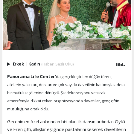
Erkek
|
Kadın
(Haberi Sesli Oku)
Panorama Life Center
'da gerçekleştirilen düğün töreni,
ailelerin yakınları, dostları ve çok sayıda davetlinin katılımıyla adeta
bir mutluluk şölenine dönüştü. Şık dekorasyonu ve sıcak
atmosferiyle dikkat çeken organizasyonda davetliler, genç çiftin
mutluluğuna ortak oldu.
Gecenin en özel anlarından biri olan ilk dansın ardından Öykü
ve Eren çifti, alkışlar eşliğinde pastalarını keserek davetlilerin