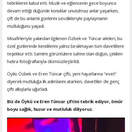
tebriklerini kabul etti. Müzik ve eğlencenin gece boyunca
devam ettiği düğünde konuklar unutulmaz anlar yaşarken,
çift de bu anlamlı günlerini sevdikleriyle paylaşmanın
mutluluğunu yaşadı.
Misafirleriyle yakından ilgilenen Özbek ve Tüncar aileleri, bu
özel günlerinde kendilerini yalnız bırakmayan tüm davetlilere
teşekkür etti. Samimi görüntülere sahne olan düğün, çekilen
hatıra fotoğraflarıyla ölümsüzleştirildi.
Öykü Özbek ve Eren Tüncar çifti, yeni hayatlarına "evet"
diyerek mutluluğa ilk adımlarını atarken, davetliler de genç
çifti alkışlarla uğurladı.
Biz de Öykü ve Eren Tüncar çiftini tebrik ediyor, ömür
boyu sağlık, huzur ve mutluluk diliyoruz.