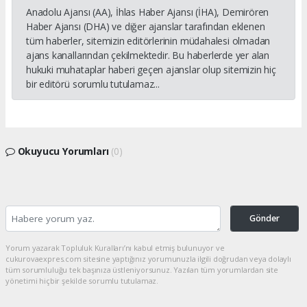
Anadolu Ajansı (AA), İhlas Haber Ajansı (İHA), Demirören
Haber Ajansı (DHA) ve diğer ajanslar tarafından eklenen
tüm haberler, sitemizin editörlerinin müdahalesi olmadan
ajans kanallarından çekilmektedir. Bu haberlerde yer alan
hukuki muhataplar haberi geçen ajanslar olup sitemizin hiç
bir editörü sorumlu tutulamaz...
Okuyucu Yorumları
(0)
Gönder
Yorum yazarak Topluluk Kuralları’nı kabul etmiş bulunuyor ve
cukurovaexpres.com sitesine yaptığınız yorumunuzla ilgili doğrudan veya dolaylı
tüm sorumluluğu tek başınıza üstleniyorsunuz. Yazılan tüm yorumlardan site
yönetimi hiçbir şekilde sorumlu tutulamaz.