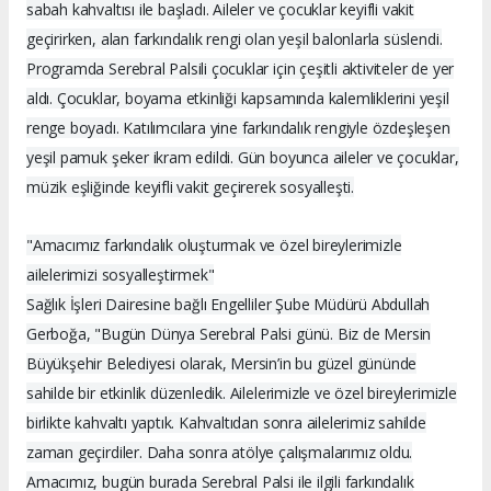
sabah kahvaltısı ile başladı. Aileler ve çocuklar keyifli vakit
geçirirken, alan farkındalık rengi olan yeşil balonlarla süslendi.
Programda Serebral Palsili çocuklar için çeşitli aktiviteler de yer
aldı. Çocuklar, boyama etkinliği kapsamında kalemliklerini yeşil
renge boyadı. Katılımcılara yine farkındalık rengiyle özdeşleşen
yeşil pamuk şeker ikram edildi. Gün boyunca aileler ve çocuklar,
müzik eşliğinde keyifli vakit geçirerek sosyalleşti.
"Amacımız farkındalık oluşturmak ve özel bireylerimizle
ailelerimizi sosyalleştirmek"
Sağlık İşleri Dairesine bağlı Engelliler Şube Müdürü Abdullah
Gerboğa, "Bugün Dünya Serebral Palsi günü. Biz de Mersin
Büyükşehir Belediyesi olarak, Mersin’in bu güzel gününde
sahilde bir etkinlik düzenledik. Ailelerimizle ve özel bireylerimizle
birlikte kahvaltı yaptık. Kahvaltıdan sonra ailelerimiz sahilde
zaman geçirdiler. Daha sonra atölye çalışmalarımız oldu.
Amacımız, bugün burada Serebral Palsi ile ilgili farkındalık