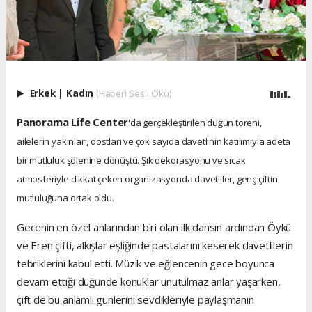
Erkek
|
Kadın
(Haberi Sesli Oku)
Panorama Life Center
'da gerçekleştirilen düğün töreni,
ailelerin yakınları, dostları ve çok sayıda davetlinin katılımıyla adeta
bir mutluluk şölenine dönüştü. Şık dekorasyonu ve sıcak
atmosferiyle dikkat çeken organizasyonda davetliler, genç çiftin
mutluluğuna ortak oldu.
Gecenin en özel anlarından biri olan ilk dansın ardından Öykü
ve Eren çifti, alkışlar eşliğinde pastalarını keserek davetlilerin
tebriklerini kabul etti. Müzik ve eğlencenin gece boyunca
devam ettiği düğünde konuklar unutulmaz anlar yaşarken,
çift de bu anlamlı günlerini sevdikleriyle paylaşmanın