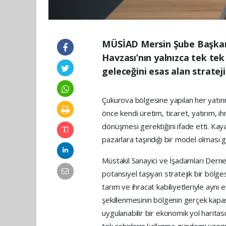
MÜSİAD Mersin Şube Başkan
Havzası’nın yalnızca tek te
geleceğini esas alan stratej
Çukurova bölgesine yapılan her yatırım
önce kendi üretim, ticaret, yatırım,
dönüşmesi gerektiğini ifade etti. Kayan
pazarlara taşındığı bir model olması ger
Müstakil Sanayici ve İşadamları Der
potansiyel taşıyan stratejik bir bölge
tarım ve ihracat kabiliyetleriyle aynı
şekillenmesinin bölgenin gerçek kapas
uygulanabilir bir ekonomik yol harita