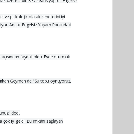
ak üzere 2 bin 377 seans yapıldı. Engelsiz
 ve psikolojik olarak kendilerini iyi
tmiyor. Ancak Engelsiz Yaşam Parkındaki
 açısından faydalı oldu. Evde oturmak
.
 Furkan Geymen de "Su topu oynuyoruz,
unuz" dedi.
a çok iyi geldi. Bu imkânı sağlayan