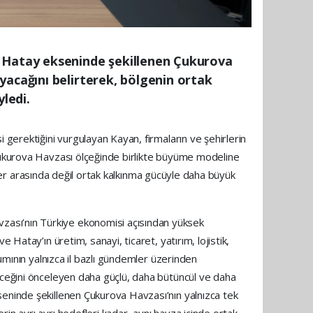
 Hatay ekseninde şekillenen Çukurova
yacağını belirterek, bölgenin ortak
yledi.
 gerektiğini vurgulayan Kayan, firmaların ve şehirlerin
 Çukurova Havzası ölçeğinde birlikte büyüme modeline
irler arasında değil ortak kalkınma gücüyle daha büyük
zası’nın Türkiye ekonomisi açısından yüksek
 Hatay’ın üretim, sanayi, ticaret, yatırım, lojistik,
şımının yalnızca il bazlı gündemler üzerinden
leceğini önceleyen daha güçlü, daha bütüncül ve daha
seninde şekillenen Çukurova Havzası’nın yalnızca tek