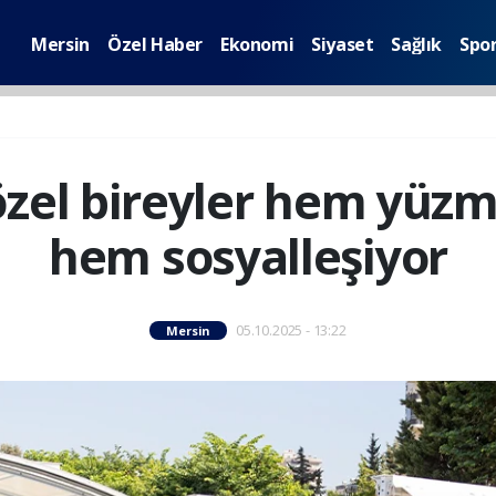
Mersin
Özel Haber
Ekonomi
Siyaset
Sağlık
Spo
özel bireyler hem yüzm
hem sosyalleşiyor
05.10.2025 - 13:22
Mersin