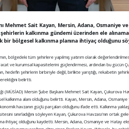
ı Mehmet Sait Kayan, Mersin, Adana, Osmaniye ve
k şehirlerin kalkınma gündemi üzerinden ele alınama
ik bir bölgesel kalkınma planına ihtiyaç olduğunu sö
ın, bölgedeki tüm şehirlere yapılmış yatırım olarak değerlendirilmesi
 ihracat ve kurumsal kapasitelerini güçlendirmesi, ardından bu gücün
, hedefin şehirlerin birbiriyle değil, birlikte yarıştığı, rekabetin şeh
ektiğini belirtti.
neği (MÜSİAD) Mersin Şube Başkanı Mehmet Sait Kayan, Çukurova Hav
sel kalkınma alanı olduğunu belirtti. Kayan, Mersin, Adana, Osmaniye ve
 ekonomik havzanın güçlü parçaları olduğunu ifade etti. Kalkınma yakla
itesini sınırladığını söyleyen Kayan, Çukurova Havzası’nın ortak ge
sına ihtiyaç olduğunu kaydetti. Mersin, Adana, Osmaniye ve Hatay ek