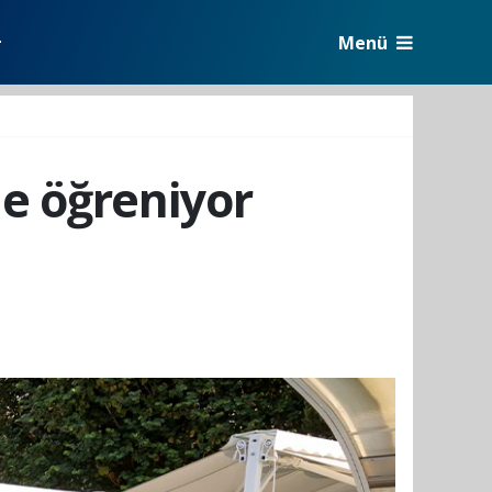
Menü
r
e öğreniyor