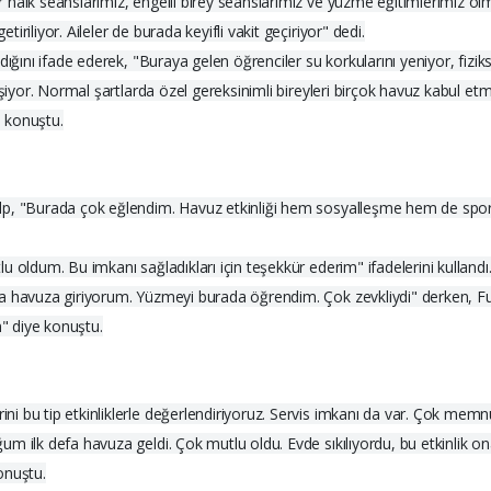
halk seanslarımız, engelli birey seanslarımız ve yüzme eğitimlerimiz olm
riliyor. Aileler de burada keyifli vakit geçiriyor" dedi.
ğını ifade ederek, "Buraya gelen öğrenciler su korkularını yeniyor, fiziksel
işiyor. Normal şartlarda özel gereksinimli bireyleri birçok havuz kabul e
 konuştu.
lp, "Burada çok eğlendim. Havuz etkinliği hem sosyalleşme hem de spor
 oldum. Bu imkanı sağladıkları için teşekkür ederim" ifadelerini kullandı
efa havuza giriyorum. Yüzmeyi burada öğrendim. Çok zevkliydi" derken,
" diye konuştu.
i bu tip etkinliklerle değerlendiriyoruz. Servis imkanı da var. Çok memn
m ilk defa havuza geldi. Çok mutlu oldu. Evde sıkılıyordu, bu etkinlik on
onuştu.