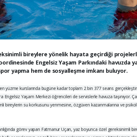
eksinimli bireylere yönelik hayata geçirdiği projel
ğı koordinesinde Engelsiz Yaşam Parkındaki havuzda
m spor yapma hem de sosyalleşme imkanı buluyor.
n yüzme kurslarında bugüne kadar toplam 2 bin 377 seans gerçekleştiri
ra Engelsiz Yaşam Merkezi öğrencileri de servislerle havuza taşınıyor. 
imli bireylerin su korkusunu yenmesine, özgüven kazanmalarına ve psikolo
anlığında görev yapan Fatmanur Uçan, yaz boyunca özel gereksinimli bireyl