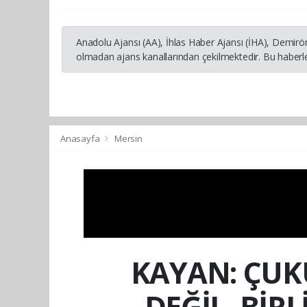
Anadolu Ajansı (AA), İhlas Haber Ajansı (İHA), Demirö
olmadan ajans kanallarından çekilmektedir. Bu haberle
Anasayfa
Mersin
KAYAN: ÇUKU
DEĞİL, BİR