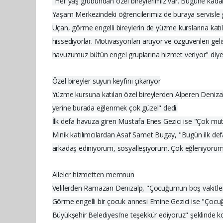
"Her yaş grubundan özel bireylerimiz var. Bugüne kadar 
Yaşam Merkezindeki öğrencilerimiz de buraya servisle geti
Uçan, görme engelli bireylerin de yüzme kurslarına katıldı
hissediyorlar. Motivasyonları artıyor ve özgüvenleri gel
havuzumuz bütün engel gruplarına hizmet veriyor" diye
Özel bireyler suyun keyfini çıkarıyor
Yüzme kursuna katılan özel bireylerden Alperen Deniza
yerine burada eğlenmek çok güzel" dedi.
İlk defa havuza giren Mustafa Enes Gezici ise "Çok mutlu
Minik katılımcılardan Asaf Samet Bugay, "Bugün ilk d
arkadaş ediniyorum, sosyalleşiyorum. Çok eğleniyorum
Aileler hizmetten memnun
Velilerden Ramazan Denizalp, "Çocuğumun boş vakitlerin
Görme engelli bir çocuk annesi Emine Gezici ise "Çocuğu
Büyükşehir Belediyesi’ne teşekkür ediyoruz" şeklinde k