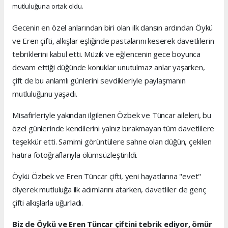
mutluluğuna ortak oldu.
Gecenin en özel anlarından biri olan ilk dansın ardından Öykü
ve Eren çifti, alkışlar eşliğinde pastalarını keserek davetlilerin
tebriklerini kabul etti. Müzik ve eğlencenin gece boyunca
devam ettiği düğünde konuklar unutulmaz anlar yaşarken,
çift de bu anlamlı günlerini sevdikleriyle paylaşmanın
mutluluğunu yaşadı.
Misafirleriyle yakından ilgilenen Özbek ve Tüncar aileleri, bu
özel günlerinde kendilerini yalnız bırakmayan tüm davetlilere
teşekkür etti. Samimi görüntülere sahne olan düğün, çekilen
hatıra fotoğraflarıyla ölümsüzleştirildi.
Öykü Özbek ve Eren Tüncar çifti, yeni hayatlarına "evet"
diyerek mutluluğa ilk adımlarını atarken, davetliler de genç
çifti alkışlarla uğurladı.
Biz de Öykü ve Eren Tüncar çiftini tebrik ediyor, ömür