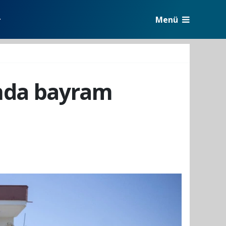
Menü
r
ında bayram