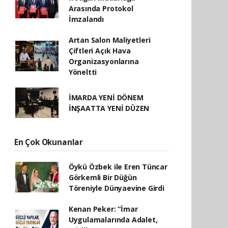
Arasında Protokol
İmzalandı
Artan Salon Maliyetleri
Çiftleri Açık Hava
Organizasyonlarına
Yöneltti
İMARDA YENİ DÖNEM
İNŞAATTA YENİ DÜZEN
En Çok Okunanlar
Öykü Özbek ile Eren Tüncar
Görkemli Bir Düğün
Töreniyle Dünyaevine Girdi
Kenan Peker: “İmar
Uygulamalarında Adalet,