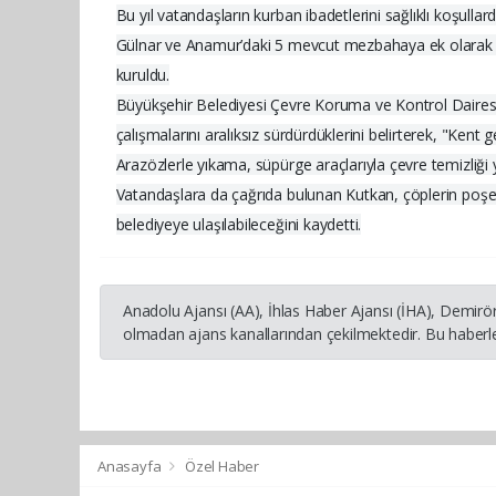
Bu yıl vatandaşların kurban ibadetlerini sağlıklı koşul
Gülnar ve Anamur’daki 5 mevcut mezbahaya ek olarak mer
kuruldu.
Büyükşehir Belediyesi Çevre Koruma ve Kontrol Daires
çalışmalarını aralıksız sürdürdüklerini belirterek, "Kent
Arazözlerle yıkama, süpürge araçlarıyla çevre temizliği 
Vatandaşlara da çağrıda bulunan Kutkan, çöplerin poşetl
belediyeye ulaşılabileceğini kaydetti.
Anadolu Ajansı (AA), İhlas Haber Ajansı (İHA), Demirö
olmadan ajans kanallarından çekilmektedir. Bu haberle
Anasayfa
Özel Haber