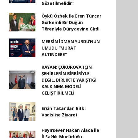
Gözetilmelidir”
Öykü Özbek ile Eren Tüncar
Görkemli Bir Düğün
Töreniyle Dünyaevine Girdi
MERSİN İDMAN YURDU’NUN
UMUDU “MURAT
ALTINDERE”
KAYAN: ÇUKUROVA İÇİN
ŞEHİRLERİN BİRBİRİYLE
DEĞİL, BİRLİKTE YARIŞTIĞI
KALKINMA MODELİ
GELİŞTİRİLMELİ
Ersin Tatar’dan Bitki
Vadisi’ne Ziyaret
Hayırsever Hakan Alaca ile
İl Sağlık Müdürlüğü