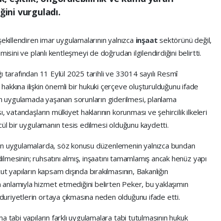
ğini vurguladı.
şekillendiren imar uygulamalarının yalnızca
inşaat
sektörünü değil,
isini ve planlı kentleşmeyi de doğrudan ilgilendirdiğini belirtti.
lığı tarafından 11 Eylül 2025 tarihli ve 33014 sayılı Resmî
akkına ilişkin önemli bir hukuki çerçeve oluşturulduğunu ifade
 uygulamada yaşanan sorunların giderilmesi, planlama
 vatandaşların mülkiyet haklarının korunması ve şehircilik ilkeleri
cül bir uygulamanın tesis edilmesi olduğunu kaydetti.
nen uygulamalarda, söz konusu düzenlemenin yalnızca bundan
edilmesinin; ruhsatını almış, inşaatını tamamlamış ancak henüz yapı
t yapıların kapsam dışında bırakılmasının, Bakanlığın
anlamıyla hizmet etmediğini belirten Peker, bu yaklaşımın
uriyetlerin ortaya çıkmasına neden olduğunu ifade etti.
a tabi yapıların farklı uygulamalara tabi tutulmasının hukuk