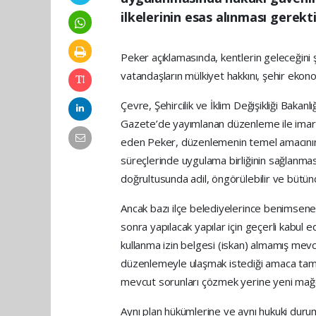
ilkelerinin esas alınması gerekti
Peker açıklamasında, kentlerin geleceğini 
vatandaşların mülkiyet hakkını, şehir ekonom
Çevre, Şehircilik ve İklim Değişikliği Bakan
Gazete’de yayımlanan düzenleme ile imar h
eden Peker, düzenlemenin temel amacının
süreçlerinde uygulama birliğinin sağlanması,
doğrultusunda adil, öngörülebilir ve bütün
Ancak bazı ilçe belediyelerince benimse
sonra yapılacak yapılar için geçerli kabul 
kullanma izin belgesi (iskan) almamış mevcu
düzenlemeyle ulaşmak istediği amaca tam 
mevcut sorunları çözmek yerine yeni mağd
Aynı plan hükümlerine ve aynı hukuki durum