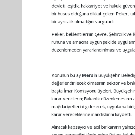
devleti, eşitlik, hakkaniyet ve hukuki güve
bir husus olduğuna dikkat çeken Peker, tale
bir ayrıcalık olmadığını vurguladı.
Peker, beklentilerinin Çevre, Şehircilik ve
ruhuna ve amacına uygun şekilde uygulanm
düzenlemeden yararlandırılması ve uygulama
Konunun bu ay
Mersin
Büyükşehir Beledi
değerlendirilecek olmasının sektör ve bin
başta İmar Komisyonu üyeleri, Büyükşehir
karar vericilerin; Bakanlık düzenlemesinin
mağduriyetlerini giderecek, uygulama birliğ
karar vereceklerine inandıklarını kaydetti.
Alınacak kapsayıcı ve adil bir kararın yalnı
cevap vereceğini ifade eden Peker, böyle bi