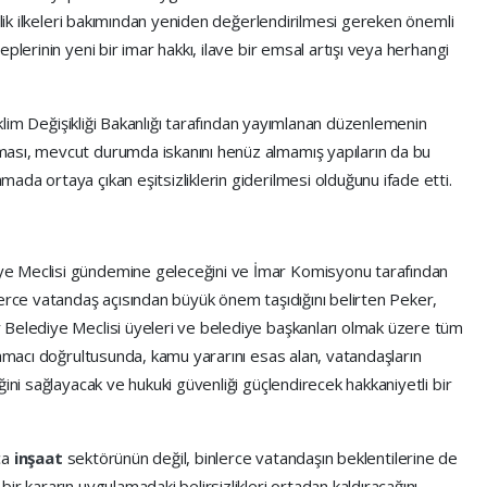
nlik ilkeleri bakımından yeniden değerlendirilmesi gereken önemli
plerinin yeni bir imar hakkı, ilave bir emsal artışı veya herhangi
 İklim Değişikliği Bakanlığı tarafından yayımlanan düzenlemenin
ası, mevcut durumda iskanını henüz almamış yapıların da bu
da ortaya çıkan eşitsizliklerin giderilmesi olduğunu ifade etti.
ye Meclisi gündemine geleceğini ve İmar Komisyonu tarafından
lerce vatandaş açısından büyük önem taşıdığını belirten Peker,
 Belediye Meclisi üyeleri ve belediye başkanları olmak üzere tüm
 amacı doğrultusunda, kamu yararını esas alan, vatandaşların
ini sağlayacak ve hukuki güvenliği güçlendirecek hakkaniyetli bir
zca
inşaat
sektörünün değil, binlerce vatandaşın beklentilerine de
r kararın uygulamadaki belirsizlikleri ortadan kaldıracağını,