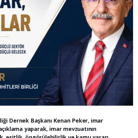
rliği Dernek Başkanı Kenan Peker, imar
ir açıklama yaparak, imar mevzuatının
 eşitlik, öngörülebilirlik ve kamu yararı