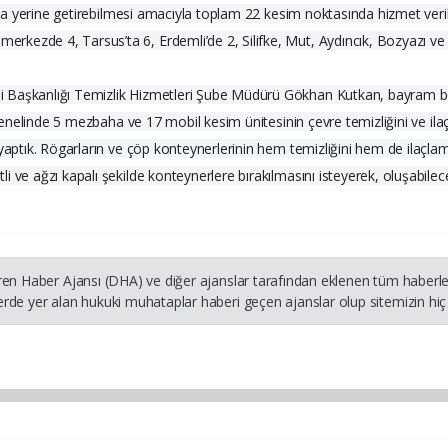
larda yerine getirebilmesi amacıyla toplam 22 kesim noktasında hizmet ver
kezde 4, Tarsus’ta 6, Erdemli’de 2, Silifke, Mut, Aydıncık, Bozyazı ve G
i Başkanlığı Temizlik Hizmetleri Şube Müdürü Gökhan Kutkan, bayram bo
 genelinde 5 mezbaha ve 17 mobil kesim ünitesinin çevre temizliğini ve ila
yaptık. Rögarların ve çöp konteynerlerinin hem temizliğini hem de ilaçlama
i ve ağzı kapalı şekilde konteynerlere bırakılmasını isteyerek, oluşabile
ren Haber Ajansı (DHA) ve diğer ajanslar tarafından eklenen tüm haberler
rde yer alan hukuki muhataplar haberi geçen ajanslar olup sitemizin hiç 