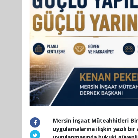
Mersin İnşaat Müteahhitleri Bi
uygulamalarına ilişkin yazılı b
uygulanmasında hukuki güvenlik,