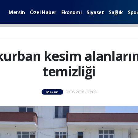
Mersin
Özel Haber
Ekonomi
Siyaset
Sağlık
Spo
kurban kesim alanlar
temizliği
30.05.2026 - 23:08
Mersin