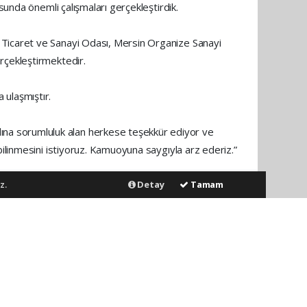
sunda önemli çalışmaları gerçekleştirdik.
 Ticaret ve Sanayi Odası, Mersin Organize Sanayi
rçekleştirmektedir.
a ulaşmıştır.
na sorumluluk alan herkese teşekkür ediyor ve
bilinmesini istiyoruz. Kamuoyuna saygıyla arz ederiz.”
z.
Detay
Tamam
nen tüm haberler, sitemizin editörlerinin müdahalesi
p sitemizin hiç bir editörü sorumlu tutulamaz...