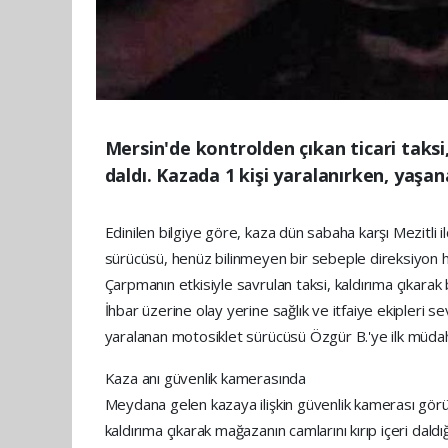
Mersin'de kontrolden çıkan ticari taks
daldı. Kazada 1 kişi yaralanırken, yaşa
Edinilen bilgiye göre, kaza dün sabaha karşı Mezitli 
sürücüsü, henüz bilinmeyen bir sebeple direksiyon hâ
Çarpmanın etkisiyle savrulan taksi, kaldırıma çıkarak 
İhbar üzerine olay yerine sağlık ve itfaiye ekipleri se
yaralanan motosiklet sürücüsü Özgür B.'ye ilk müdaha
Kaza anı güvenlik kamerasında
Meydana gelen kazaya ilişkin güvenlik kamerası görüntü
kaldırıma çıkarak mağazanın camlarını kırıp içeri daldığ