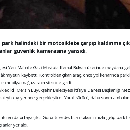
i, park halindeki bir motosiklete çarpıp kaldırıma 
nanlar güvenlik kamerasına yansıdı.
ilçesi Yeni Mahalle Gazi Mustafa Kemal Bulvarı üzerinde meydana geldi
kimiyetini kaybetti. Kontrolden çıkan araç, önce yol kenarında park 
bir mobilya mağazasının vitrinine girdi.
vk edildi. Mersin Büyükşehir Belediyesi İtfaiye Dairesi Başkanlığı Mezi
leyi olay yerinde gerçekleştirdi. Yaralı sürücü, daha sonra ambulansl
leri da ortaya çıktı. Görüntülerde, ticari taksinin hızla gelip park h
ı anlar yer aldı.