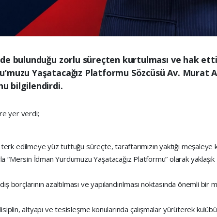
de bulunduğu zorlu süreçten kurtulması ve hak ett
u’muzu Yaşatacağız Platformu Sözcüsü Av. Murat Al
 bilgilendirdi.
re yer verdi;
rk edilmeye yüz tuttuğu süreçte, taraftarımızın yaktığı meşaleye k
a “Mersin İdman Yurdumuzu Yaşatacağız Platformu” olarak yaklaşık 2
dış borçlarının azaltılması ve yapılandırılması noktasında önemli bir
disiplin, altyapı ve tesisleşme konularında çalışmalar yürüterek kul