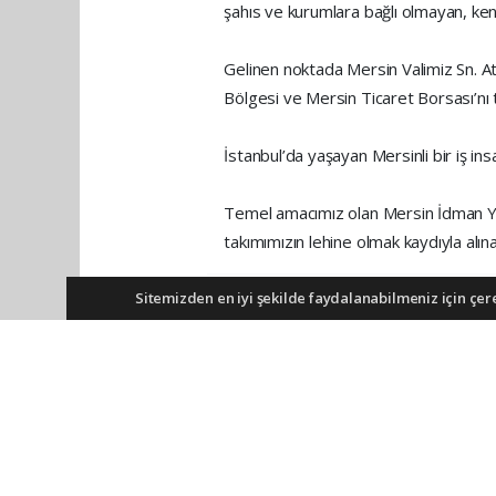
şahıs ve kurumlara bağlı olmayan, kend
Gelinen noktada Mersin Valimiz Sn. A
Bölgesi ve Mersin Ticaret Borsası’nı
İstanbul’da yaşayan Mersinli bir iş insa
Temel amacımız olan Mersin İdman Yu
takımımızın lehine olmak kaydıyla alı
Sitemizden en iyi şekilde faydalanabilmeniz için çerez
Anadolu Ajansı (AA), İhlas Haber Ajans
olmadan ajans kanallarından çekilmekte
Okuyucu Yorumları
(0)