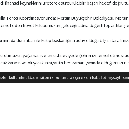
i finansal kaynaklarını üreterek sürdürülebilir başarı hedefi doğrultu
tilla Toros Koordinasyonunda; Mersin Büyükşehir Belediyesi, Mersin
 temsil eden heyet kulübümüzün geleceği adına değerli toplantılar ge
nının da dün itibari ile kulüp başkanlığına aday olduğu bilgisi tarafımız
rdumuzun yaşaması ve en üst seviyede şehrimizi temsil etmesi adı
nacak kararın ve oluşacak inisiyatifin her zaman yanında olduğumuzun 
ler kullanılmaktadır, sitemizi kullanarak çerezleri kabul etmiş saylırsını
ı (İHA), Demirören Haber Ajansı (DHA) ve diğer ajanslar tarafından ekle
dir. Bu haberlerde yer alan hukuki muhataplar haberi geçen ajanslar olu