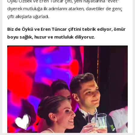
Öykü Özbek ve Eren Tüncar çifti, yeni hayatlarına "evet"
diyerek mutluluğa ilk adımlarını atarken, davetliler de genç
çifti alkışlarla uğurladı.
Biz de Öykü ve Eren Tüncar çiftini tebrik ediyor, ömür
boyu sağlık, huzur ve mutluluk diliyoruz.