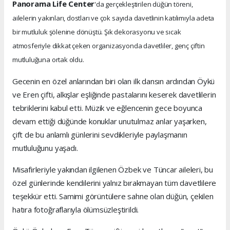
Panorama Life Center
'da gerçekleştirilen düğün töreni,
ailelerin yakınları, dostları ve çok sayıda davetlinin katılımıyla adeta
bir mutluluk şölenine dönüştü. Şık dekorasyonu ve sıcak
atmosferiyle dikkat çeken organizasyonda davetliler, genç çiftin
mutluluğuna ortak oldu.
Gecenin en özel anlarından biri olan ilk dansın ardından Öykü
ve Eren çifti, alkışlar eşliğinde pastalarını keserek davetlilerin
tebriklerini kabul etti. Müzik ve eğlencenin gece boyunca
devam ettiği düğünde konuklar unutulmaz anlar yaşarken,
çift de bu anlamlı günlerini sevdikleriyle paylaşmanın
mutluluğunu yaşadı.
Misafirleriyle yakından ilgilenen Özbek ve Tüncar aileleri, bu
özel günlerinde kendilerini yalnız bırakmayan tüm davetlilere
teşekkür etti. Samimi görüntülere sahne olan düğün, çekilen
hatıra fotoğraflarıyla ölümsüzleştirildi.