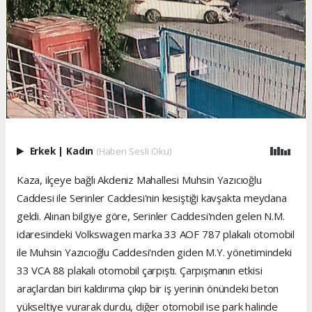
Erkek
|
Kadın
(Haberi Sesli Oku)
Kaza, ilçeye bağlı Akdeniz Mahallesi Muhsin Yazıcıoğlu
Caddesi ile Serinler Caddesi'nin kesiştiği kavşakta meydana
geldi. Alınan bilgiye göre, Serinler Caddesi'nden gelen N.M.
idaresindeki Volkswagen marka 33 AOF 787 plakalı otomobil
ile Muhsin Yazıcıoğlu Caddesi'nden giden M.Y. yönetimindeki
33 VCA 88 plakalı otomobil çarpıştı. Çarpışmanın etkisi
araçlardan biri kaldırıma çıkıp bir iş yerinin önündeki beton
yükseltiye vurarak durdu, diğer otomobil ise park halinde