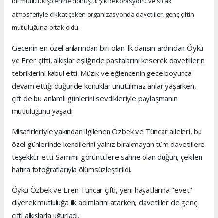
bir mutluluk şölenine dönüştü. Şık dekorasyonu ve sıcak
atmosferiyle dikkat çeken organizasyonda davetliler, genç çiftin
mutluluğuna ortak oldu.
Gecenin en özel anlarından biri olan ilk dansın ardından Öykü
ve Eren çifti, alkışlar eşliğinde pastalarını keserek davetlilerin
tebriklerini kabul etti. Müzik ve eğlencenin gece boyunca
devam ettiği düğünde konuklar unutulmaz anlar yaşarken,
çift de bu anlamlı günlerini sevdikleriyle paylaşmanın
mutluluğunu yaşadı.
Misafirleriyle yakından ilgilenen Özbek ve Tüncar aileleri, bu
özel günlerinde kendilerini yalnız bırakmayan tüm davetlilere
teşekkür etti. Samimi görüntülere sahne olan düğün, çekilen
hatıra fotoğraflarıyla ölümsüzleştirildi.
Öykü Özbek ve Eren Tüncar çifti, yeni hayatlarına "evet"
diyerek mutluluğa ilk adımlarını atarken, davetliler de genç
çifti alkışlarla uğurladı.