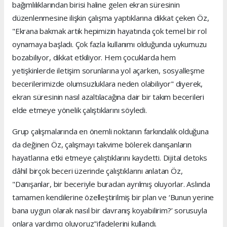
bağımlılıklarından birisi haline gelen ekran süresinin
düzenlenmesine ilişkin çalışma yaptıklarına dikkat çeken Öz,
"Ekrana bakmak artık hepimizin hayatında çok temel bir rol
oynamaya başladı. Çok fazla kullanımı olduğunda uykumuzu
bozabiliyor, dikkat etkiliyor. Hem çocuklarda hem
yetişkinlerde iletişim sorunlarına yol açarken, sosyalleşme
becerilerimizde olumsuzluklara neden olabiliyor" diyerek,
ekran süresinin nasıl azaltılacağına dair bir takım becerileri
elde etmeye yönelik çalıştıklarını söyledi.
Grup çalışmalarında en önemli noktanın farkındalık olduğuna
da değinen Öz, çalışmayı takvime bölerek danışanların
hayatlarına etki etmeye çalıştıklarını kaydetti. Dijital detoks
dâhil birçok beceri üzerinde çalıştıklarını anlatan Öz,
"Danışanlar, bir beceriyle buradan ayrılmış oluyorlar. Aslında
tamamen kendilerine özelleştirilmiş bir plan ve ‘Bunun yerine
bana uygun olarak nasıl bir davranış koyabilirim?’ sorusuyla
onlara yardımcı oluyoruz"ifadelerini kullandı.