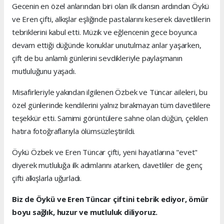
Gecenin en özel anlarından biri olan ilk dansın ardından Öykü
ve Eren çifti, alkışlar eşliğinde pastalarını keserek davetlilerin
tebriklerini kabul etti. Müzik ve eğlencenin gece boyunca
devam ettiği düğünde konuklar unutulmaz anlar yaşarken,
çift de bu anlamlı günlerini sevdikleriyle paylaşmanın
mutluluğunu yaşadı.
Misafirleriyle yakından ilgilenen Özbek ve Tüncar aileleri, bu
özel günlerinde kendilerini yalnız bırakmayan tüm davetlilere
teşekkür etti. Samimi görüntülere sahne olan düğün, çekilen
hatıra fotoğraflarıyla ölümsüzleştirildi.
Öykü Özbek ve Eren Tüncar çifti, yeni hayatlarına "evet"
diyerek mutluluğa ilk adımlarını atarken, davetliler de genç
çifti alkışlarla uğurladı.
Biz de Öykü ve Eren Tüncar çiftini tebrik ediyor, ömür
boyu sağlık, huzur ve mutluluk diliyoruz.