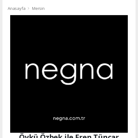
Anasayfa
Mersin
Öykü Özbek ile Eren Tüncar