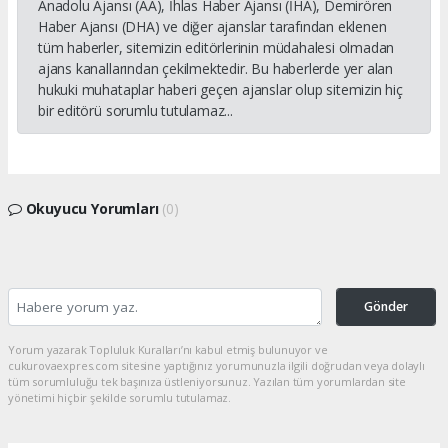
Anadolu Ajansı (AA), İhlas Haber Ajansı (İHA), Demirören
Haber Ajansı (DHA) ve diğer ajanslar tarafından eklenen
tüm haberler, sitemizin editörlerinin müdahalesi olmadan
ajans kanallarından çekilmektedir. Bu haberlerde yer alan
hukuki muhataplar haberi geçen ajanslar olup sitemizin hiç
bir editörü sorumlu tutulamaz...
Okuyucu Yorumları
(0)
Gönder
Yorum yazarak Topluluk Kuralları’nı kabul etmiş bulunuyor ve
cukurovaexpres.com sitesine yaptığınız yorumunuzla ilgili doğrudan veya dolaylı
tüm sorumluluğu tek başınıza üstleniyorsunuz. Yazılan tüm yorumlardan site
yönetimi hiçbir şekilde sorumlu tutulamaz.