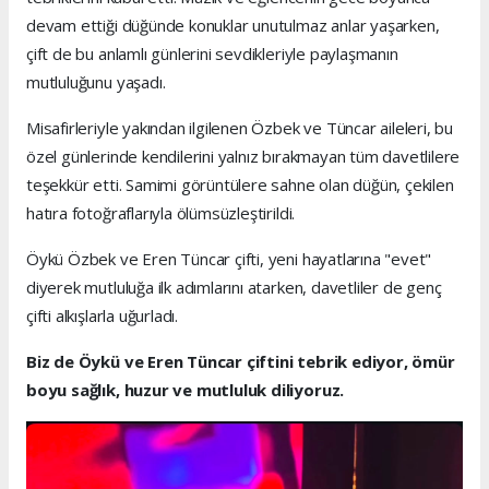
devam ettiği düğünde konuklar unutulmaz anlar yaşarken,
çift de bu anlamlı günlerini sevdikleriyle paylaşmanın
mutluluğunu yaşadı.
Misafirleriyle yakından ilgilenen Özbek ve Tüncar aileleri, bu
özel günlerinde kendilerini yalnız bırakmayan tüm davetlilere
teşekkür etti. Samimi görüntülere sahne olan düğün, çekilen
hatıra fotoğraflarıyla ölümsüzleştirildi.
Öykü Özbek ve Eren Tüncar çifti, yeni hayatlarına "evet"
diyerek mutluluğa ilk adımlarını atarken, davetliler de genç
çifti alkışlarla uğurladı.
Biz de Öykü ve Eren Tüncar çiftini tebrik ediyor, ömür
boyu sağlık, huzur ve mutluluk diliyoruz.