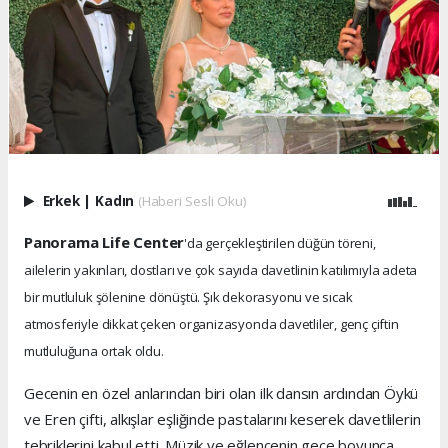
Erkek
|
Kadın
(Haberi Sesli Oku)
Panorama Life Center
'da gerçekleştirilen düğün töreni,
ailelerin yakınları, dostları ve çok sayıda davetlinin katılımıyla adeta
bir mutluluk şölenine dönüştü. Şık dekorasyonu ve sıcak
atmosferiyle dikkat çeken organizasyonda davetliler, genç çiftin
mutluluğuna ortak oldu.
Gecenin en özel anlarından biri olan ilk dansın ardından Öykü
ve Eren çifti, alkışlar eşliğinde pastalarını keserek davetlilerin
tebriklerini kabul etti. Müzik ve eğlencenin gece boyunca