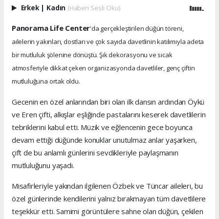
Erkek
|
Kadın
(Haberi Sesli Oku)
Panorama Life Center
'da gerçekleştirilen düğün töreni,
ailelerin yakınları, dostları ve çok sayıda davetlinin katılımıyla adeta
bir mutluluk şölenine dönüştü. Şık dekorasyonu ve sıcak
atmosferiyle dikkat çeken organizasyonda davetliler, genç çiftin
mutluluğuna ortak oldu.
Gecenin en özel anlarından biri olan ilk dansın ardından Öykü
ve Eren çifti, alkışlar eşliğinde pastalarını keserek davetlilerin
tebriklerini kabul etti. Müzik ve eğlencenin gece boyunca
devam ettiği düğünde konuklar unutulmaz anlar yaşarken,
çift de bu anlamlı günlerini sevdikleriyle paylaşmanın
mutluluğunu yaşadı.
Misafirleriyle yakından ilgilenen Özbek ve Tüncar aileleri, bu
özel günlerinde kendilerini yalnız bırakmayan tüm davetlilere
teşekkür etti. Samimi görüntülere sahne olan düğün, çekilen